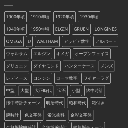
格
価
し
で
は
格
た。
す。
¥75,000
は
1900年頃
1910年頃
1920年頃
1930年頃
で
¥75,000
し
で
1940年頃
1950年頃
ELGIN
GRUEN
LONGINES
た。
す。
OMEGA
U
WALTHAM
アラビア数字
アルバート
ウォルサム
エルジン
オメガ
オープンフェイス
グリュエン
ダイヤモンド
ハンターケース
メンズ
レディース
ロンジン
ローマ数字
ワイヤーラグ
中型
大型
大正時代
宝石
小型
懐中時計
懐中時計チェーン
明治時代
昭和時代
箱付き
腕時計
色文字盤
蛍光塗料
金彩文字盤
金無垢懐中時計
金無垢腕時計
銀無垢チェーン