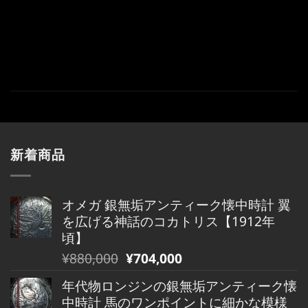
新着商品
オメガ 銀無垢アンティーク懐中時計 翼
を広げる神話のコカトリス【1912年
頃】
元
現
¥
880,000
¥
704,000
の
在
年代物ロンジンの銀無垢アンティーク懐
価
の
中時計 馬のワンポイントに細かな模様