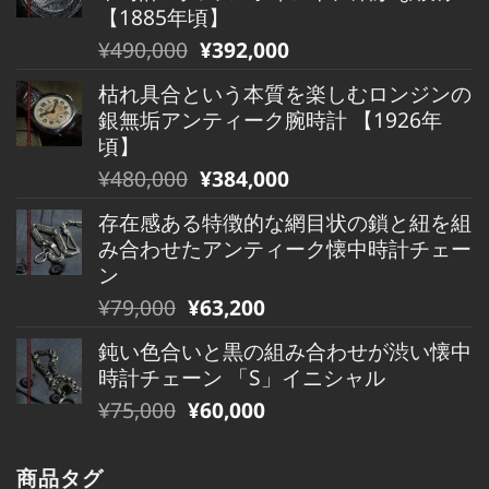
格
価
【1885年頃】
は
格
元
現
¥
490,000
¥
392,000
¥880,000
は
の
在
で
¥880,000
枯れ具合という本質を楽しむロンジンの
価
の
し
で
銀無垢アンティーク腕時計 【1926年
格
価
た。
す。
頃】
は
格
元
現
¥
480,000
¥
384,000
¥490,000
は
の
在
で
¥490,000
存在感ある特徴的な網目状の鎖と紐を組
価
の
し
で
み合わせたアンティーク懐中時計チェー
格
価
た。
す。
ン
は
格
元
現
¥
79,000
¥
63,200
¥480,000
は
の
在
で
¥480,000
鈍い色合いと黒の組み合わせが渋い懐中
価
の
し
で
時計チェーン 「S」イニシャル
格
価
た。
す。
元
現
¥
75,000
¥
60,000
は
格
の
在
¥79,000
は
価
の
で
¥79,000
商品タグ