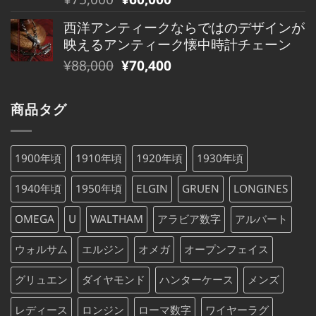
は
格
の
在
¥79,000
は
西洋アンティークならではのデザインが
価
の
で
¥79,000
映えるアンティーク懐中時計チェーン
格
価
し
で
元
現
¥
88,000
¥
70,400
は
格
た。
す。
の
在
¥75,000
は
価
の
で
¥75,000
商品タグ
格
価
し
で
は
格
た。
す。
¥88,000
は
1900年頃
1910年頃
1920年頃
1930年頃
で
¥88,000
し
で
1940年頃
1950年頃
ELGIN
GRUEN
LONGINES
た。
す。
OMEGA
U
WALTHAM
アラビア数字
アルバート
ウォルサム
エルジン
オメガ
オープンフェイス
グリュエン
ダイヤモンド
ハンターケース
メンズ
レディース
ロンジン
ローマ数字
ワイヤーラグ