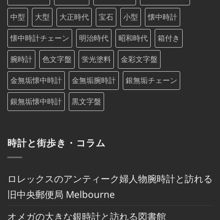
中型
大型
大正時代
宝石
小型
懐中時計
懐中時計チェーン
明治時代
昭和時代
箱付き
腕時計
色文字盤
蛍光塗料
金彩文字盤
金無垢懐中時計
金無垢腕時計
銀無垢チェーン
銀無垢懐中時計
黒文字盤
時計と街歩き・コラム
ロレックスのアンティーク婦人物腕時計と訪れる
旧中央郵便局 Melbourne
オメガの大きな銀時計と訪れる図書館