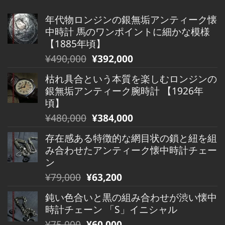
年代物ロンジンの銀無垢アンティーク懐
中時計 馬のワンポイントに細かな模様
【1885年頃】
元
現
¥
490,000
¥
392,000
の
在
枯れ具合という本質を楽しむロンジンの
価
の
銀無垢アンティーク腕時計 【1926年
格
価
頃】
は
格
元
現
¥
480,000
¥
384,000
¥490,000
は
の
在
で
¥490,000
存在感ある特徴的な網目状の鎖と紐を組
価
の
し
で
み合わせたアンティーク懐中時計チェー
格
価
た。
す。
ン
は
格
元
現
¥
79,000
¥
63,200
¥480,000
は
の
在
で
¥480,000
鈍い色合いと黒の組み合わせが渋い懐中
価
の
し
で
時計チェーン 「S」イニシャル
格
価
た。
す。
元
現
¥
75,000
¥
60,000