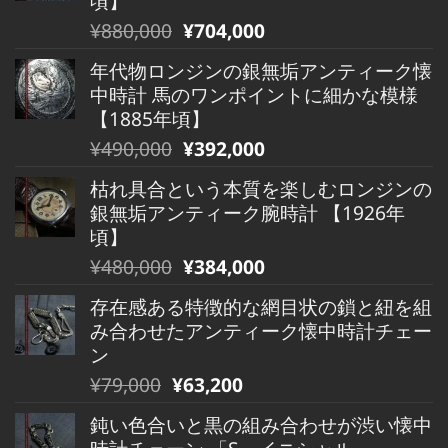
頃】
元
現
¥
880,000
¥
704,000
の
在
年代物ロンジンの銀無垢アンティーク懐
価
の
中時計 馬のワンポイントに細かな模様
格
価
【1885年頃】
は
格
元
現
¥
490,000
¥
392,000
¥880,000
は
の
在
で
¥880,000
枯れ具合という本質を楽しむロンジンの
価
の
し
で
銀無垢アンティーク腕時計 【1926年
格
価
た。
す。
頃】
は
格
元
現
¥
480,000
¥
384,000
¥490,000
は
の
在
で
¥490,000
存在感ある特徴的な網目状の鎖と紐を組
価
の
し
で
み合わせたアンティーク懐中時計チェー
格
価
た。
す。
ン
は
格
元
現
¥
79,000
¥
63,200
¥480,000
は
の
在
で
¥480,000
鈍い色合いと黒の組み合わせが渋い懐中
価
の
し
で