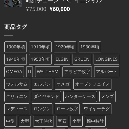
時計チェーン 「S」イニシャル
格
価
た。
す。
元
現
¥
75,000
¥
60,000
は
格
の
在
¥79,000
は
価
の
で
¥79,000
商品タグ
格
価
し
で
は
格
た。
す。
¥75,000
は
1900年頃
1910年頃
1920年頃
1930年頃
で
¥75,000
し
で
1940年頃
1950年頃
ELGIN
GRUEN
LONGINES
た。
す。
OMEGA
U
WALTHAM
アラビア数字
アルバート
ウォルサム
エルジン
オメガ
オープンフェイス
グリュエン
ダイヤモンド
ハンターケース
メンズ
レディース
ロンジン
ローマ数字
ワイヤーラグ
中型
大型
大正時代
宝石
小型
懐中時計