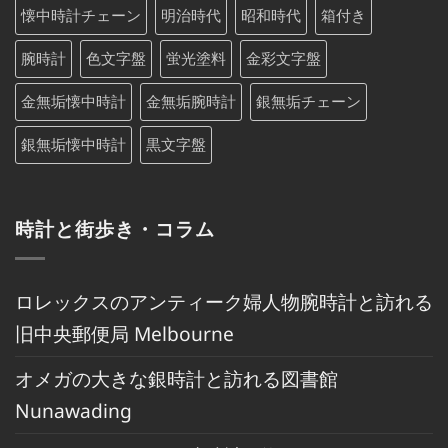
懐中時計チェーン
明治時代
昭和時代
箱付き
腕時計
色文字盤
蛍光塗料
金彩文字盤
金無垢懐中時計
金無垢腕時計
銀無垢チェーン
銀無垢懐中時計
黒文字盤
時計と街歩き・コラム
ロレックスのアンティーク婦人物腕時計と訪れる
旧中央郵便局 Melbourne
オメガの大きな銀時計と訪れる図書館
Nunawading