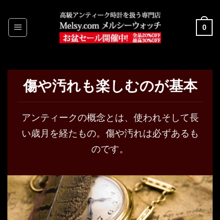
Skip
to
0
content
傷や汚れも楽しむのが基本
アンティークの概念とは、使われそして長
い歳月を経たもの。傷や汚れは必ずあるも
のです。