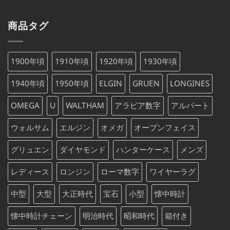
の
在
¥75,000
は
価
の
で
¥75,000
商品タグ
格
価
し
で
は
格
た。
す。
¥88,000
は
1900年頃
1910年頃
1920年頃
1930年頃
で
¥88,000
し
で
1940年頃
1950年頃
ELGIN
GRUEN
LONGINES
た。
す。
OMEGA
U
WALTHAM
アラビア数字
アルバート
ウォルサム
エルジン
オメガ
オープンフェイス
グリュエン
ダイヤモンド
ハンターケース
メンズ
レディース
ロンジン
ローマ数字
ワイヤーラグ
中型
大型
大正時代
宝石
小型
懐中時計
懐中時計チェーン
明治時代
昭和時代
箱付き