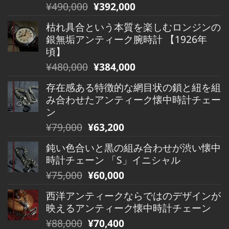
元
現
¥
490,000
¥
392,000
の
在
枯れ具合という本質を楽しむロンジンの
価
の
銀無垢アンティーク腕時計 【1926年
格
価
頃】
は
格
元
現
¥
480,000
¥
384,000
¥490,000
は
の
在
で
¥490,000
存在感ある特徴的な網目状の鎖と紐を組
価
の
し
で
み合わせたアンティーク懐中時計チェー
格
価
た。
す。
ン
は
格
元
現
¥
79,000
¥
63,200
¥480,000
は
の
在
で
¥480,000
鈍い色合いと黒の組み合わせが渋い懐中
価
の
し
で
時計チェーン 「S」イニシャル
格
価
た。
す。
元
現
¥
75,000
¥
60,000
は
格
の
在
¥79,000
は
西洋アンティークならではのデザインが
価
の
で
¥79,000
映えるアンティーク懐中時計チェーン
格
価
し
で
元
現
¥
88,000
¥
70,400
は
格
た。
す。