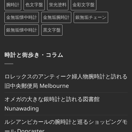
腕時計
色文字盤
蛍光塗料
金彩文字盤
金無垢懐中時計
金無垢腕時計
銀無垢チェーン
銀無垢懐中時計
黒文字盤
時計と街歩き・コラム
ロレックスのアンティーク婦人物腕時計と訪れる
旧中央郵便局 Melbourne
オメガの大きな銀時計と訪れる図書館
Nunawading
ルシアンピカールの腕時計と巡るショッピングモ
ール Doncaster