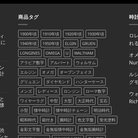
¥700,000
は
で
¥700,000
し
で
た。
す。
商品タグ
時
1900年頃
1910年頃
1920年頃
1930年頃
ロ
ィ
トに
れる
1940年頃
1950年頃
ELGIN
GRUEN
LONGINES
OMEGA
U
WALTHAM
オ
Nu
アラビア数字
アルバート
ウォルサム
ン
エルジン
オメガ
オープンフェイス
計
ル
グモ
グリュエン
ダイヤモンド
ハンターケース
メンズ
レディース
ロンジン
ローマ数字
ウ
と
ワイヤーラグ
中型
大型
大正時代
宝石
Ric
懐
小型
懐中時計
懐中時計チェーン
明治時代
昭和時代
箱付き
腕時計
色文字盤
蛍光塗料
金彩文字盤
金無垢懐中時計
金無垢腕時計
渋
シャ