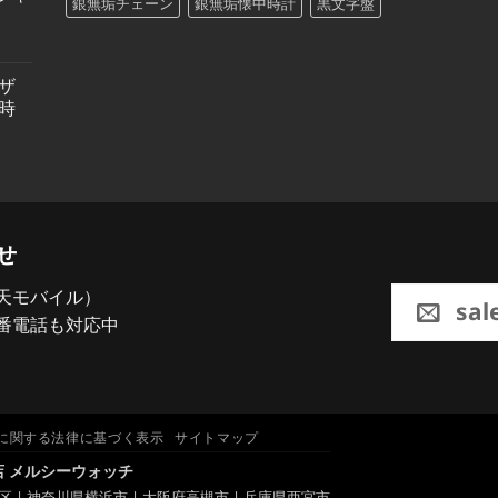
銀無垢チェーン
銀無垢懐中時計
黒文字盤
ザ
時
せ
5（楽天モバイル）
sal
番電話も対応中
に関する法律に基づく表示
サイトマップ
 メルシーウォッチ
 神奈川県横浜市 | 大阪府高槻市 | 兵庫県西宮市