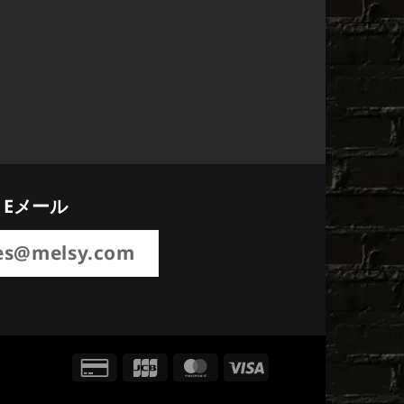
Eメール
es@melsy.com
Credit
JCB
MasterCard
Visa
Card