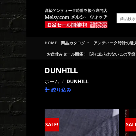
Skip
to
検
content
索
対
象:
HOME
商品カタログ
アンティーク時計の魅
お盆休みセール開催！【外に出られないこの季節
DUNHILL
ホーム
/
DUNHILL
絞り込み
SALE!
SAL