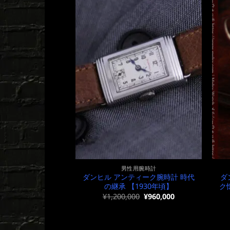
男性用腕時計
ダンヒル アンティーク腕時計 時代
ダ
の継承 【1930年頃】
ク
元
現
¥
1,200,000
¥
960,000
の
在
価
の
格
価
は
格