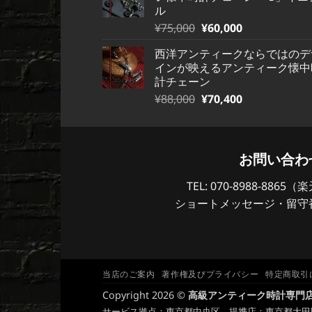
格
価
た。
す。
ル
は
格
元
現
¥
75,000
¥
60,000
¥79,000
は
の
在
で
¥79,000
西洋アンティークならではのデ
価
の
し
で
インが映えるアンティーク懐中
格
価
た。
す。
計チェーン
は
格
元
現
¥
88,000
¥
70,400
¥75,000
は
の
在
で
¥75,000
価
の
し
で
格
価
た。
す。
は
格
お問い合わ
¥88,000
は
で
TEL: 070-8988-886
¥88,000
し
で
ショートメッセージ・留守
た。
す。
当店のご案内
著作権及びプライバシー
特定商取引
Copyright 2026 ©
高級アンティーク時計専門店
サービス拠点：東京都中央区 提携店：東京都大田区 |