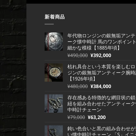
¥1,200,000
は
で
¥1,200,000
し
で
た。
す。
新着商品
年代物ロンジンの銀無垢アンテ
ーク懐中時計 馬のワンポイン
細かな模様【1885年頃】
元
現
¥
490,000
¥
392,000
の
在
枯れ具合という本質を楽しむロ
価
の
ジンの銀無垢アンティーク腕時
格
価
【1926年頃】
は
格
元
現
¥
480,000
¥
384,000
¥490,000
は
の
在
で
¥490,000
存在感ある特徴的な網目状の鎖
価
の
し
で
紐を組み合わせたアンティーク
格
価
た。
す。
中時計チェーン
は
格
元
現
¥
79,000
¥
63,200
¥480,000
は
の
在
で
¥480,000
鈍い色合いと黒の組み合わせが
価
の
し
で
い懐中時計チェーン 「S」イニ