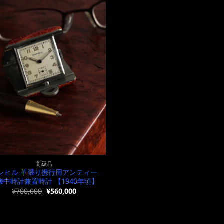
高級品
ンヒル 革張り携行用アンティー
懐中時計兼置時計 【1940年頃】
元
現
¥
700,000
¥
560,000
の
在
価
の
格
価
は
格