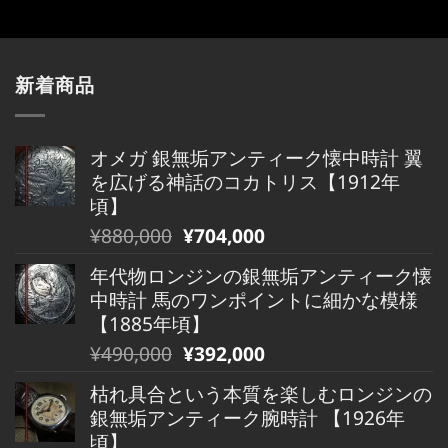
新着商品
オメガ 銀無垢アンティーク懐中時計 翼
を広げる神話のコカトリス【1912年
頃】
元
現
¥
880,000
¥
704,000
の
在
年代物ロンジンの銀無垢アンティーク懐
価
の
中時計 馬のワンポイントに細かな模様
格
価
【1885年頃】
は
格
元
現
¥
490,000
¥
392,000
¥880,000
は
の
在
で
¥880,000
枯れ具合という本質を楽しむロンジンの
価
の
し
で
銀無垢アンティーク腕時計 【1926年
格
価
た。
す。
頃】