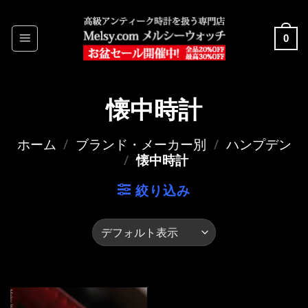
Skip
to
0
content
懐中時計
ホーム
/
ブランド・メーカー別
/
ハンプデン
/
懐中時計
絞り込み