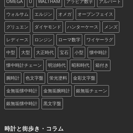
OMEGA
U
WALTHAM
アラビア数字
アルバート
ウォルサム
エルジン
オメガ
オープンフェイス
グリュエン
ダイヤモンド
ハンターケース
メンズ
レディース
ロンジン
ローマ数字
ワイヤーラグ
中型
大型
大正時代
宝石
小型
懐中時計
懐中時計チェーン
明治時代
昭和時代
箱付き
腕時計
色文字盤
蛍光塗料
金彩文字盤
金無垢懐中時計
金無垢腕時計
銀無垢チェーン
銀無垢懐中時計
黒文字盤
時計と街歩き・コラム