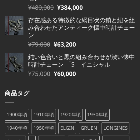
は
格
元
現
¥
480,000
¥
384,000
¥490,000
は
の
在
で
¥490,000
存在感ある特徴的な網目状の鎖と紐を組
価
の
し
で
み合わせたアンティーク懐中時計チェー
格
価
た。
す。
ン
は
格
元
現
¥
79,000
¥
63,200
¥480,000
は
の
在
で
¥480,000
鈍い色合いと黒の組み合わせが渋い懐中
価
の
し
で
時計チェーン 「S」イニシャル
格
価
た。
す。
元
現
¥
75,000
¥
60,000
は
格
の
在
¥79,000
は
価
の
で
¥79,000
商品タグ
格
価
し
で
は
格
た。
す。
¥75,000
は
1900年頃
1910年頃
1920年頃
1930年頃
で
¥75,000
し
で
1940年頃
1950年頃
ELGIN
GRUEN
LONGINES
た。
す。