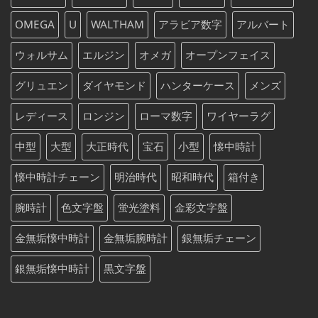
OMEGA
U
WALTHAM
アラビア数字
アルバート
ウォルサム
エルジン
オメガ
オープンフェイス
グリュエン
ダイヤモンド
ハンターケース
メンズ
レディース
ロンジン
ローマ数字
ワイヤーラグ
中型
大型
大正時代
宝石
小型
懐中時計
懐中時計チェーン
明治時代
昭和時代
箱付き
腕時計
色文字盤
蛍光塗料
金彩文字盤
金無垢懐中時計
金無垢腕時計
銀無垢チェーン
銀無垢懐中時計
黒文字盤