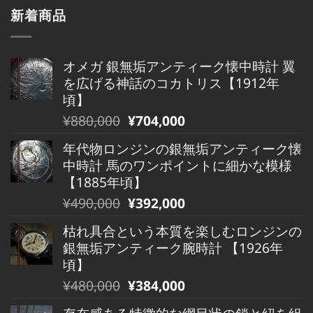
新着商品
オメガ 銀無垢アンティーク懐中時計 翼
を広げる神話のコカトリス【1912年
頃】
元
現
¥
880,000
¥
704,000
の
在
年代物ロンジンの銀無垢アンティーク懐
価
の
中時計 馬のワンポイントに細かな模様
格
価
【1885年頃】
は
格
元
現
¥
490,000
¥
392,000
¥880,000
は
の
在
で
¥880,000
枯れ具合という本質を楽しむロンジンの
価
の
し
で
銀無垢アンティーク腕時計 【1926年
格
価
た。
す。
頃】
は
格
元
現
¥
480,000
¥
384,000
¥490,000
は
の
在
で
¥490,000