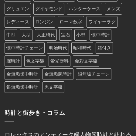
グリュエン
ダイヤモンド
ハンターケース
メンズ
レディース
ロンジン
ローマ数字
ワイヤーラグ
中型
大型
大正時代
宝石
小型
懐中時計
懐中時計チェーン
明治時代
昭和時代
箱付き
腕時計
色文字盤
蛍光塗料
金彩文字盤
金無垢懐中時計
金無垢腕時計
銀無垢チェーン
銀無垢懐中時計
黒文字盤
時計と街歩き・コラム
ロレックスのアンティーク婦人物腕時計と訪れる