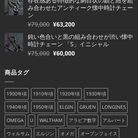
存在感ある特徴的な網目状の鎖と紐を組
価
の
し
で
み合わせたアンティーク懐中時計チェー
格
価
た。
す。
ン
は
格
元
現
¥
79,000
¥
63,200
¥480,000
は
の
在
で
¥480,000
鈍い色合いと黒の組み合わせが渋い懐中
価
の
し
で
時計チェーン 「S」イニシャル
格
価
た。
す。
元
現
¥
75,000
¥
60,000
は
格
の
在
¥79,000
は
価
の
で
¥79,000
商品タグ
格
価
し
で
は
格
た。
す。
¥75,000
は
1900年頃
1910年頃
1920年頃
1930年頃
で
¥75,000
し
で
1940年頃
1950年頃
ELGIN
GRUEN
LONGINES
た。
す。
OMEGA
U
WALTHAM
アラビア数字
アルバート
ウォルサム
エルジン
オメガ
オープンフェイス