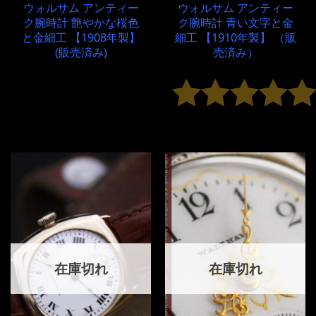
ウォルサム アンティー
ウォルサム アンティー
ク腕時計 艶やかな桜色
ク腕時計 青い文字と金
と金細工 【1908年製】
細工 【1910年製】 （販
(販売済み)
売済み）
5段階中
5
の評価
在庫切れ
在庫切れ