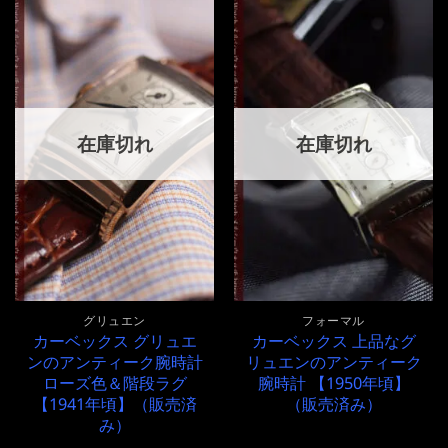
在庫切れ
在庫切れ
グリュエン
フォーマル
カーベックス グリュエ
カーベックス 上品なグ
ンのアンティーク腕時計
リュエンのアンティーク
ローズ色＆階段ラグ
腕時計 【1950年頃】
【1941年頃】（販売済
（販売済み）
み）