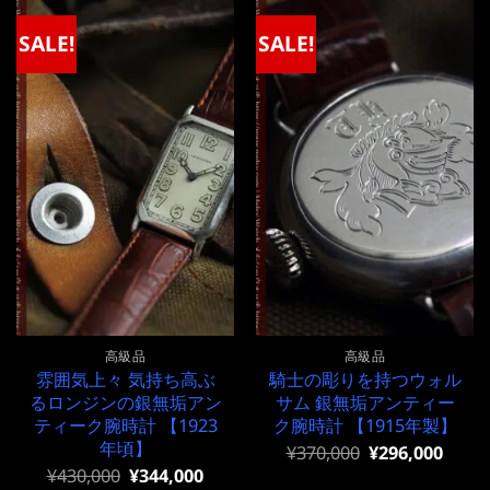
¥320,000
は
¥450,000
は
で
¥320,000
で
¥450,000
SALE!
SALE!
し
で
し
で
た。
す。
た。
す。
高級品
高級品
雰囲気上々 気持ち高ぶ
騎士の彫りを持つウォル
るロンジンの銀無垢アン
サム 銀無垢アンティー
ティーク腕時計 【1923
ク腕時計 【1915年製】
年頃】
元
現
¥
370,000
¥
296,000
の
在
元
現
¥
430,000
¥
344,000
価
の