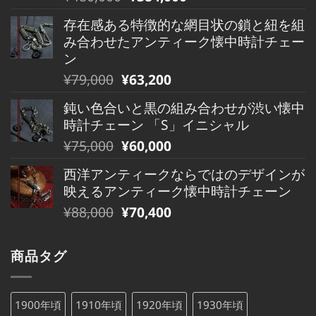
¥490,000
は
の
在
で
¥490,000
存在感ある特徴的な網目状の鎖と紐を組
価
の
し
で
み合わせたアンティーク懐中時計チェー
格
価
た。
す。
ン
は
格
元
現
¥
79,000
¥
63,200
¥480,000
は
の
在
で
¥480,000
鈍い色合いと黒の組み合わせが渋い懐中
価
の
し
で
時計チェーン 「S」イニシャル
格
価
た。
す。
元
現
¥
75,000
¥
60,000
は
格
の
在
¥79,000
は
西洋アンティークならではのデザインが
価
の
で
¥79,000
映えるアンティーク懐中時計チェーン
格
価
し
で
元
現
¥
88,000
¥
70,400
は
格
た。
す。
の
在
¥75,000
は
価
の
で
¥75,000
商品タグ
格
価
し
で
は
格
た。
す。
¥88,000
は
1900年頃
1910年頃
1920年頃
1930年頃