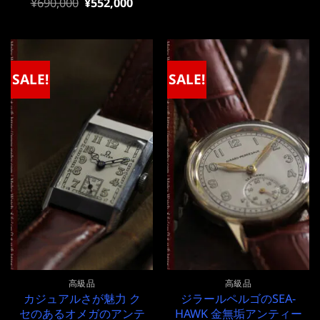
元
現
¥
690,000
¥
552,000
の
在
価
の
格
価
は
格
¥690,000
は
で
¥690,000
SALE!
SALE!
し
で
た。
す。
高級品
高級品
カジュアルさが魅力 ク
ジラールペルゴのSEA-
セのあるオメガのアンテ
HAWK 金無垢アンティー