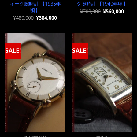
ィーク腕時計 【1935年
ク腕時計 【1940年頃】
頃】
元
現
¥
700,000
¥
560,000
の
在
元
現
¥
480,000
¥
384,000
価
の
の
在
格
価
価
の
は
格
格
価
¥700,000
は
は
格
で
¥700,000
¥480,000
は
し
で
で
¥480,000
SALE!
SALE!
た。
す。
し
で
た。
す。