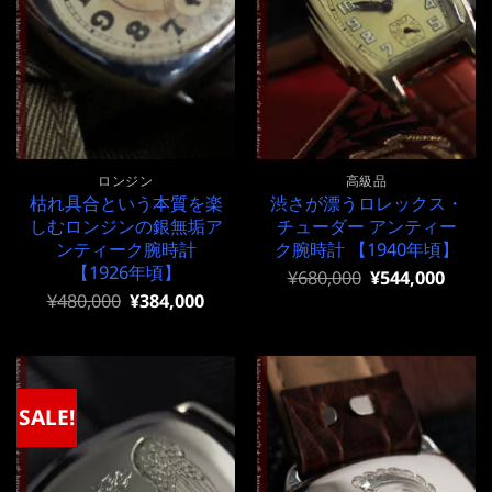
ロンジン
高級品
枯れ具合という本質を楽
渋さが漂うロレックス・
しむロンジンの銀無垢ア
チューダー アンティー
ンティーク腕時計
ク腕時計 【1940年頃】
【1926年頃】
元
現
¥
680,000
¥
544,000
の
在
元
現
¥
480,000
¥
384,000
価
の
の
在
格
価
価
の
は
格
格
価
¥680,000
は
は
格
で
¥680,000
¥480,000
は
し
で
で
¥480,000
SALE!
た。
す。
し
で
た。
す。