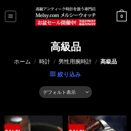
Skip
to
0
content
高級品
ホーム
/
時計
/
男性用腕時計
/
高級品
絞り込み