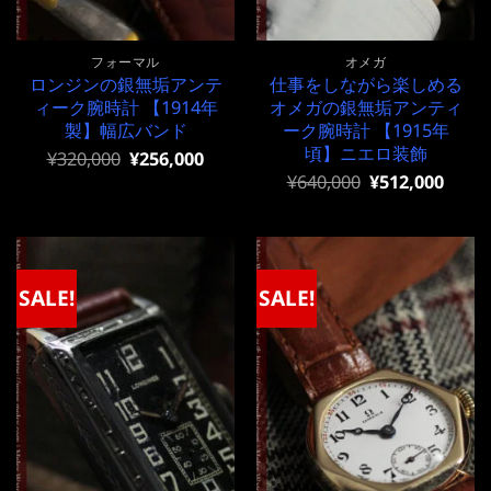
フォーマル
オメガ
ロンジンの銀無垢アンテ
仕事をしながら楽しめる
ィーク腕時計 【1914年
オメガの銀無垢アンティ
製】幅広バンド
ーク腕時計 【1915年
頃】ニエロ装飾
元
現
¥
320,000
¥
256,000
の
在
元
現
¥
640,000
¥
512,000
価
の
の
在
格
価
価
の
は
格
格
価
¥320,000
は
は
格
で
¥320,000
¥640,000
は
し
で
で
¥640,000
SALE!
SALE!
た。
す。
し
で
た。
す。