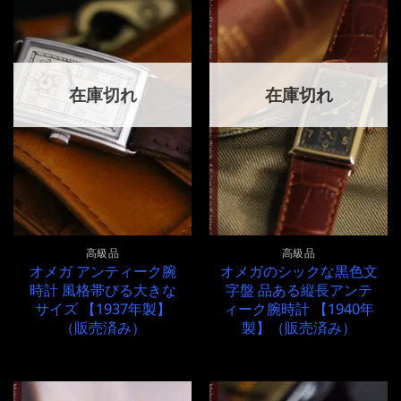
在庫切れ
在庫切れ
高級品
高級品
オメガ アンティーク腕
オメガのシックな黒色文
時計 風格帯びる大きな
字盤 品ある縦長アンテ
サイズ 【1937年製】
ィーク腕時計 【1940年
（販売済み）
製】（販売済み）