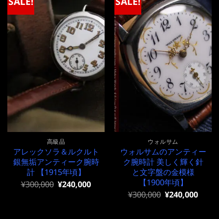
SALE!
SALE!
高級品
ウォルサム
アレックソラ＆ルクルト
ウォルサムのアンティー
銀無垢アンティーク腕時
ク腕時計 美しく輝く針
計 【1915年頃】
と文字盤の金模様
【1900年頃】
元
現
¥
300,000
¥
240,000
の
在
元
現
¥
300,000
¥
240,000
価
の
の
在
格
価
価
の
は
格
格
価