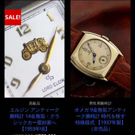
¥300,000
は
は
格
で
¥300,000
¥300,000
は
し
で
で
¥300,000
SALE!
た。
す。
し
で
た。
す。
高級品
男性用腕時計
エルジン アンティーク
オメガ 9金無垢アンティ
腕時計 14金無垢・クラ
ーク腕時計 時代を映す
シックカー愛好家へ
特殊様式 【1937年製】
【1953年頃】
（非売品）