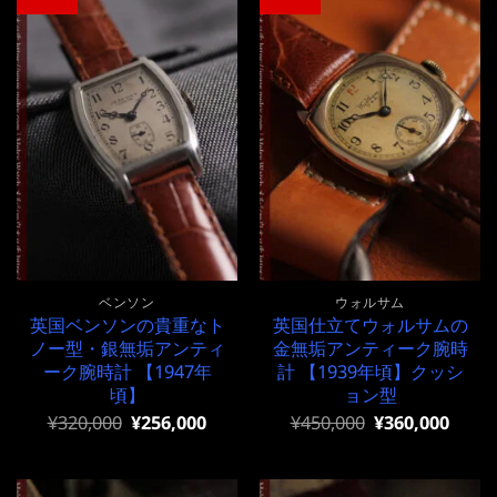
た。
す。
ベンソン
ウォルサム
英国ベンソンの貴重なト
英国仕立てウォルサムの
ノー型・銀無垢アンティ
金無垢アンティーク腕時
ーク腕時計 【1947年
計 【1939年頃】クッシ
頃】
ョン型
元
現
元
現
¥
320,000
¥
256,000
¥
450,000
¥
360,000
の
在
の
在
価
の
価
の
格
価
格
価
は
格
は
格