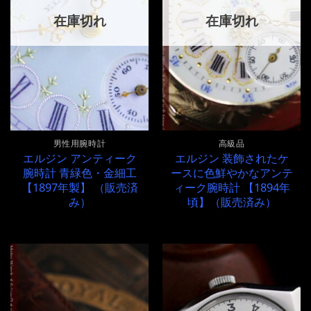
在庫切れ
在庫切れ
男性用腕時計
高級品
エルジン アンティーク
エルジン 装飾されたケ
腕時計 青緑色・金細工
ースに色鮮やかなアンテ
【1897年製】 （販売済
ィーク腕時計 【1894年
み）
頃】（販売済み）