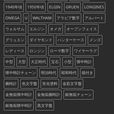
で
¥88,000
し
で
1940年頃
1950年頃
ELGIN
GRUEN
LONGINES
た。
す。
OMEGA
U
WALTHAM
アラビア数字
アルバート
ウォルサム
エルジン
オメガ
オープンフェイス
グリュエン
ダイヤモンド
ハンターケース
メンズ
レディース
ロンジン
ローマ数字
ワイヤーラグ
中型
大型
大正時代
宝石
小型
懐中時計
懐中時計チェーン
明治時代
昭和時代
箱付き
腕時計
色文字盤
蛍光塗料
金彩文字盤
金無垢懐中時計
金無垢腕時計
銀無垢チェーン
銀無垢懐中時計
黒文字盤