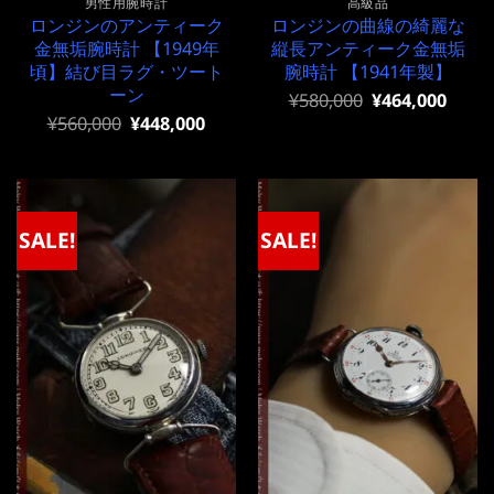
男性用腕時計
高級品
ロンジンのアンティーク
ロンジンの曲線の綺麗な
金無垢腕時計 【1949年
縦長アンティーク金無垢
頃】結び目ラグ・ツート
腕時計 【1941年製】
ーン
元
現
¥
580,000
¥
464,000
の
在
元
現
¥
560,000
¥
448,000
価
の
の
在
格
価
価
の
は
格
格
価
¥580,000
は
は
格
で
¥580,000
¥560,000
は
し
で
で
¥560,000
SALE!
SALE!
た。
す。
し
で
た。
す。