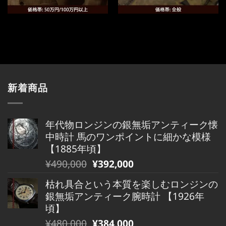
新着商品
年代物ロンジンの銀無垢アンティーク懐
中時計 馬のワンポイントに細かな模様
【1885年頃】
元
現
¥
490,000
¥
392,000
の
在
枯れ具合という本質を楽しむロンジンの
価
の
銀無垢アンティーク腕時計 【1926年
格
価
頃】
は
格
元
現
¥
480,000
¥
384,000