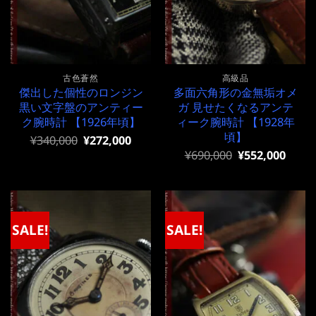
古色蒼然
高級品
傑出した個性のロンジン
多面六角形の金無垢オメ
黒い文字盤のアンティー
ガ 見せたくなるアンテ
ク腕時計 【1926年頃】
ィーク腕時計 【1928年
頃】
元
現
¥
340,000
¥
272,000
の
在
元
現
¥
690,000
¥
552,000
価
の
の
在
格
価
価
の
は
格
格
価
¥340,000
は
は
格
で
¥340,000
¥690,000
は
し
で
で
¥690,000
SALE!
SALE!
た。
す。
し
で
た。
す。