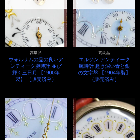
高級品
高級品
ウォルサムの品の良いア
エルジン アンティーク
ンティーク腕時計 並び
腕時計 趣き深い青と銀
輝く三日月 【1900年
の文字盤 【1904年製】
製】 （販売済み）
（販売済み）