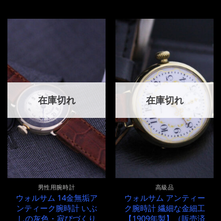
の
在
格
価
価
の
は
格
格
価
¥370,000
は
は
格
で
¥370,000
¥430,000
は
し
で
で
¥430,000
た。
す。
し
で
た。
す。
在庫切れ
在庫切れ
男性用腕時計
高級品
ウォルサム 14金無垢ア
ウォルサム アンティー
ンティーク腕時計 いぶ
ク腕時計 繊細な金細工
しの灰色・寂びづくり
【1909年製】（販売済