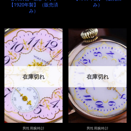
【1920年製】 （販売済
み）
み）
在庫切れ
在庫切れ
男性用腕時計
男性用腕時計