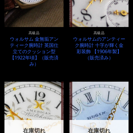
高級品
高級品
ウォルサム 金無垢アン
ウォルサムのアンティー
ティーク腕時計 英国仕
ク腕時計 十字が輝く金
立てのクッション型
彩装飾 【1906年製】
【1922年頃】（販売済
（販売済み）
み）
在庫切れ
在庫切れ