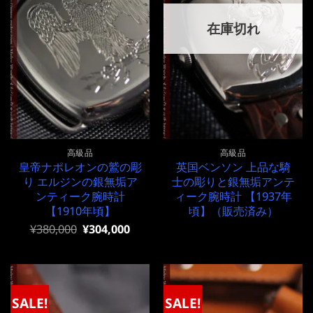
在庫切れ
高級品
高級品
皇帝ナポレオンの鷲の彫
英国ベンソン 上品な騎
り エルジンの銀無垢ア
士の彫りと銀無垢アンテ
ンティーク腕時計
ィーク腕時計 【1937年
【1910年頃】
頃】（販売済み）
元
現
¥
380,000
¥
304,000
の
在
価
の
格
価
は
格
¥380,000
は
で
¥380,000
SALE!
SALE!
し
で