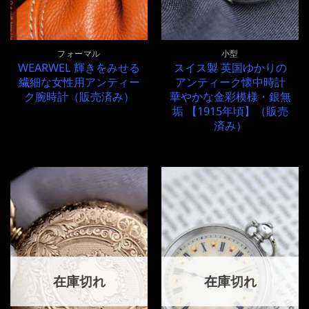
フォーマル
小型
WEARWEL 輝きをみせる
スイス製 英国ゆかりの
繊細な女性用アンティー
アンティーク懐中時計
ク腕時計（販売済み）
華やかな金彩模様・銀無
垢 【1915年頃】（販売
済み）
在庫切れ
在庫切れ