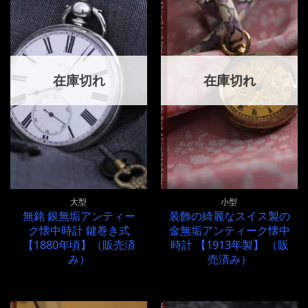
在庫切れ
在庫切れ
大型
小型
無銘 銀無垢アンティー
装飾の綺麗なスイス製の
ク懐中時計 鍵巻き式
金無垢アンティーク懐中
【1880年頃】（販売済
時計 【1913年製】 （販
み）
売済み）