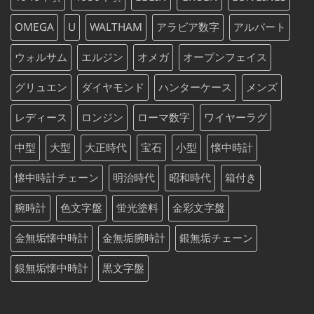
OMEGA
U
WALTHAM
アラビア数字
アルバート
ウォルサム
エルジン
オメガ
オープンフェイス
グリュエン
ダイヤモンド
ハンターケース
メンズ
レディース
ロンジン
ローマ数字
ワイヤーラグ
中型
大型
大正時代
宝石
小型
懐中時計
懐中時計チェーン
明治時代
昭和時代
箱付き
腕時計
色文字盤
蛍光塗料
金彩文字盤
金無垢懐中時計
金無垢腕時計
銀無垢チェーン
銀無垢懐中時計
黒文字盤