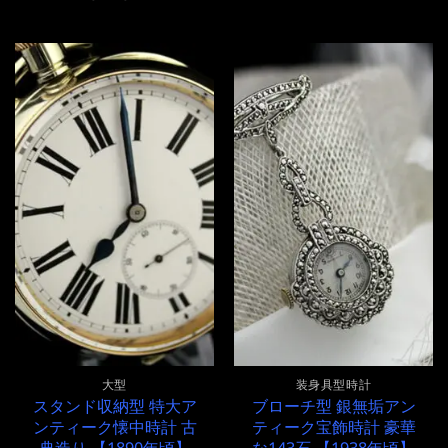
大型
装身具型時計
スタンド収納型 特大ア
ブローチ型 銀無垢アン
ンティーク懐中時計 古
ティーク宝飾時計 豪華
典造り 【1890年頃】
な143石 【1938年頃】