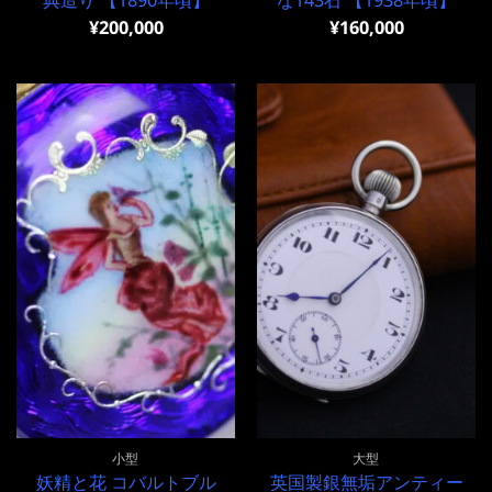
¥
200,000
¥
160,000
小型
大型
妖精と花 コバルトブル
英国製銀無垢アンティー