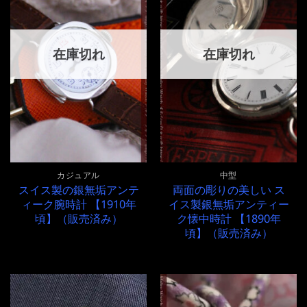
在庫切れ
在庫切れ
カジュアル
中型
スイス製の銀無垢アンテ
両面の彫りの美しい ス
ィーク腕時計 【1910年
イス製銀無垢アンティー
頃】（販売済み）
ク懐中時計 【1890年
頃】（販売済み）