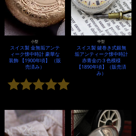
小型
中型
スイス製 金無垢アンテ
スイス製 鍵巻き式銀無
ィーク懐中時計 豪華な
垢アンティーク懐中時計
装飾 【1900年頃】 （販
赤青金の３色模様
売済み）
【1890年頃】（販売済
み）
5段階中
5
の評価