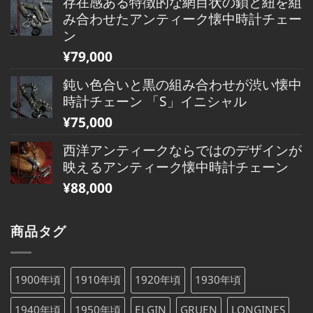
存在感ある特徴的な網目状の鎖と紐を組
み合わせたアンティーク懐中時計チェー
ン
¥
79,000
鈍い色合いと黒の組み合わせが渋い懐中
時計チェーン 「S」イニシャル
¥
75,000
西洋アンティークならではのデザインが
映えるアンティーク懐中時計チェーン
¥
88,000
商品タグ
1900年頃
1910年頃
1920年頃
1930年頃
1940年頃
1950年頃
ELGIN
GRUEN
LONGINES