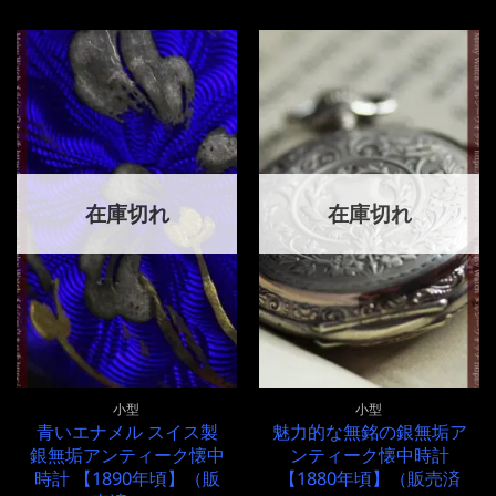
在庫切れ
在庫切れ
小型
小型
青いエナメル スイス製
魅力的な無銘の銀無垢ア
銀無垢アンティーク懐中
ンティーク懐中時計
時計 【1890年頃】（販
【1880年頃】（販売済