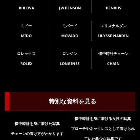
BULOVA
J.W.BENSON
BENRUS
ミドー
モバード
ユリスナルダン
MIDO
MOVADO
ULYSSE NARDIN
ロレックス
ロンジン
懐中時計チェーン
ROLEX
LONGINES
CHAIN
特別な資料を見る
懐中時計を身に着ける女性の写真
懐中時計を身に着けた写真
ブローチやネックレスとして着けられ
チェーンの着け方がわかります
ていた希少な写真です