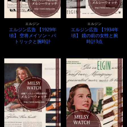
エルジン
エルジン
エルジン広告 【1929年
エルジン広告 【1934年
頃】 空将メイソン・パ
頃】 鏡の前の女性と腕
トリックと腕時計
時計3点