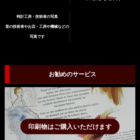
時計工房・技術者の写真
昔の技術者やお店・工房や機械などの
写真です
お勧めのサービス
印刷物はご購入いただけます