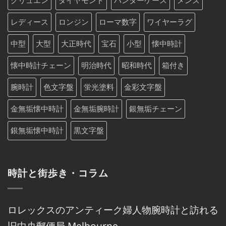
グリュエン
ダイヤモンド
ハンターケース
メンズ
レディース
ロンジン
ローマ数字
ワイヤーラグ
中型
大型
大正時代
宝石
小型
懐中時計
懐中時計チェーン
明治時代
昭和時代
箱付き
腕時計
色文字盤
蛍光塗料
金彩文字盤
金無垢懐中時計
金無垢腕時計
銀無垢チェーン
銀無垢懐中時計
黒文字盤
時計と街歩き・コラム
ロレックスのアンティーク婦人物腕時計と訪れる
旧中央郵便局 Melbourne