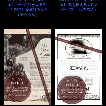
頃】 懐中時計を見る男
頃】 豚を抱える男性と
性と腕時計を着ける女性
懐中時計（販売済み）
（販売済み）
在庫切れ