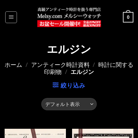
Skip
to
0
content
エルジン
ホーム
/
アンティーク時計資料
/
時計に関する
印刷物
/
エルジン
絞り込み