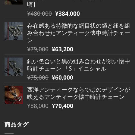
格
価
頃】
は
格
元
現
¥
480,000
¥
384,000
¥490,000
は
の
在
で
¥490,000
存在感ある特徴的な網目状の鎖と紐を組
価
の
し
で
み合わせたアンティーク懐中時計チェー
格
価
た。
す。
ン
は
格
元
現
¥
79,000
¥
63,200
¥480,000
は
の
在
で
¥480,000
鈍い色合いと黒の組み合わせが渋い懐中
価
の
し
で
時計チェーン 「S」イニシャル
格
価
た。
す。
元
現
¥
75,000
¥
60,000
は
格
の
在
¥79,000
は
西洋アンティークならではのデザインが
価
の
で
¥79,000
映えるアンティーク懐中時計チェーン
格
価
し
で
元
現
¥
88,000
¥
70,400
は
格
た。
す。
の
在
¥75,000
は
価
の
で
¥75,000
商品タグ
格
価
し
で