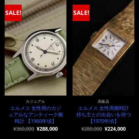
¥290,000
は
で
¥290,000
SALE!
SALE!
し
で
た。
す。
カジュアル
高級品
エルメス 女性用のカジ
エルメス 女性用腕時計
ュアルなアンティーク腕
持ち主との出会いを待つ
時計 【1960年頃】
【1970年頃】
元
現
元
現
¥
360,000
¥
288,000
¥
280,000
¥
224,000
の
在
の
在
価
の
価
の