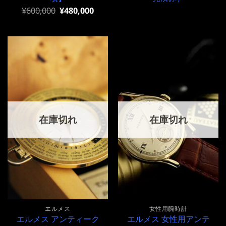
元
現
¥
600,000
¥
480,000
の
在
価
の
格
価
は
格
¥600,000
は
で
¥600,000
し
で
た。
す。
在庫切れ
在庫切れ
エルメス
女性用腕時計
エルメス アンティーク
エルメス 女性用アンテ