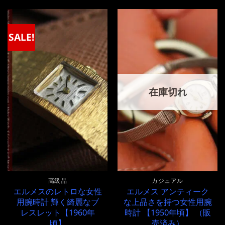
格
価
格
価
は
格
は
格
¥360,000
は
¥280,000
は
で
¥360,000
で
¥280,000
SALE!
し
で
し
で
た。
す。
た。
す。
在庫切れ
高級品
カジュアル
エルメスのレトロな女性
エルメス アンティーク
用腕時計 輝く綺麗なブ
な上品さを持つ女性用腕
レスレット【1960年
時計 【1950年頃】 （販
頃】
売済み）