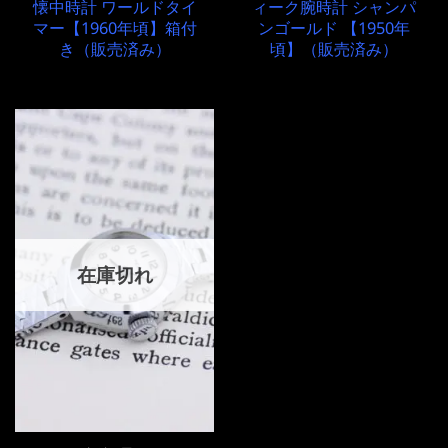
懐中時計 ワールドタイ
ィーク腕時計 シャンパ
マー【1960年頃】箱付
ンゴールド 【1950年
き（販売済み）
頃】（販売済み）
在庫切れ