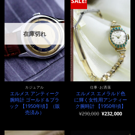
SALE!
在庫切れ
カジュアル
仕事･お洒落
エルメス アンティーク
エルメス エメラルド色
腕時計 ゴールド＆ブラ
に輝く女性用アンティー
ック 【1950年頃】（販
ク腕時計 【1950年頃】
売済み）
元
現
¥
290,000
¥
232,000
の
在
価
の
格
価
は
格