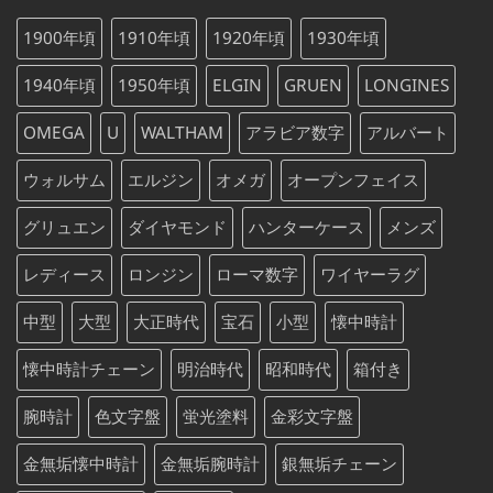
は
格
た。
す。
¥88,000
は
1900年頃
1910年頃
1920年頃
1930年頃
で
¥88,000
し
で
1940年頃
1950年頃
ELGIN
GRUEN
LONGINES
た。
す。
OMEGA
U
WALTHAM
アラビア数字
アルバート
ウォルサム
エルジン
オメガ
オープンフェイス
グリュエン
ダイヤモンド
ハンターケース
メンズ
レディース
ロンジン
ローマ数字
ワイヤーラグ
中型
大型
大正時代
宝石
小型
懐中時計
懐中時計チェーン
明治時代
昭和時代
箱付き
腕時計
色文字盤
蛍光塗料
金彩文字盤
金無垢懐中時計
金無垢腕時計
銀無垢チェーン