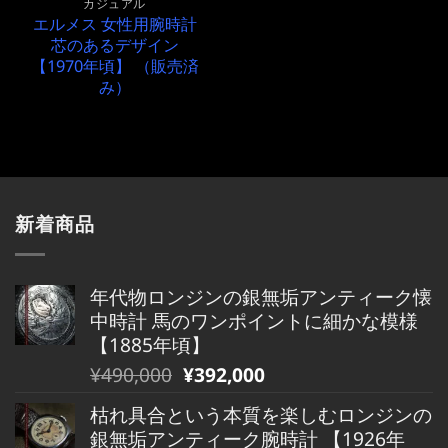
カジュアル
エルメス 女性用腕時計
芯のあるデザイン
【1970年頃】 （販売済
み）
新着商品
年代物ロンジンの銀無垢アンティーク懐
中時計 馬のワンポイントに細かな模様
【1885年頃】
元
現
¥
490,000
¥
392,000
の
在
枯れ具合という本質を楽しむロンジンの
価
の
銀無垢アンティーク腕時計 【1926年