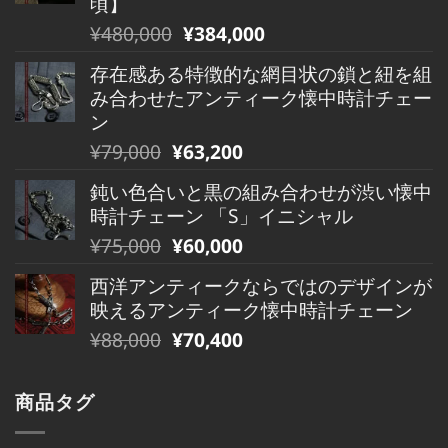
頃】
は
格
元
現
¥
480,000
¥
384,000
¥490,000
は
の
在
で
¥490,000
存在感ある特徴的な網目状の鎖と紐を組
価
の
し
で
み合わせたアンティーク懐中時計チェー
格
価
た。
す。
ン
は
格
元
現
¥
79,000
¥
63,200
¥480,000
は
の
在
で
¥480,000
鈍い色合いと黒の組み合わせが渋い懐中
価
の
し
で
時計チェーン 「S」イニシャル
格
価
た。
す。
元
現
¥
75,000
¥
60,000
は
格
の
在
¥79,000
は
西洋アンティークならではのデザインが
価
の
で
¥79,000
映えるアンティーク懐中時計チェーン
格
価
し
で
元
現
¥
88,000
¥
70,400
は
格
た。
す。
の
在
¥75,000
は
価
の
で
¥75,000
商品タグ
格
価
し
で
は
格
た。
す。