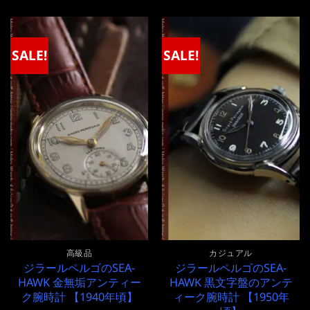
価
の
価
の
格
価
格
価
は
格
は
格
¥480,000
は
¥670,000
は
で
¥480,000
で
¥670,000
SALE!
SALE!
し
で
し
で
た。
す。
た。
す。
高級品
カジュアル
ジラールペルゴのSEA-
ジラールペルゴのSEA-
HAWK 金無垢アンティー
HAWK 黒文字盤のアンテ
ク腕時計 【1940年頃】
ィーク腕時計 【1950年