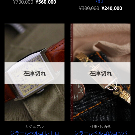
頃】
元
現
¥
700,000
¥
560,000
の
在
元
現
¥
300,000
¥
240,000
価
の
の
在
格
価
価
の
は
格
格
価
¥700,000
は
は
格
で
¥700,000
¥300,000
は
し
で
で
¥300,000
た。
す。
し
で
た。
す。
在庫切れ
在庫切れ
カジュアル
仕事･お洒落
ジラールぺルゴ レトロ
ジラールペルゴのコッパ