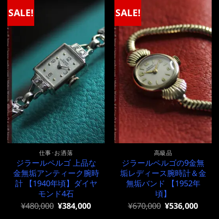
SALE!
SALE!
仕事･お洒落
高級品
ジラールペルゴ 上品な
ジラールペルゴの9金無
金無垢アンティーク腕時
垢レディース腕時計＆金
計 【1940年頃】ダイヤ
無垢バンド 【1952年
モンド4石
頃】
元
現
元
現
¥
480,000
¥
384,000
¥
670,000
¥
536,000
の
在
の
在