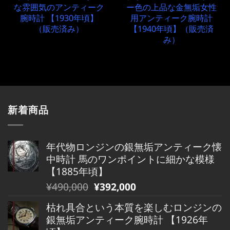
な雰囲気のアンティーク
ー色の上品な金無垢女性
腕時計 【1930年頃】
用アンティーク腕時計
（販売済み）
【1940年頃】（販売済
み）
新着商品
年代物ロンジンの銀無垢アンティーク懐
中時計 馬のワンポイントに細かな模様
【1885年頃】
元
現
¥
490,000
¥
392,000
の
在
枯れ具合という本質を楽しむロンジンの
価
の
銀無垢アンティーク腕時計 【1926年
格
価