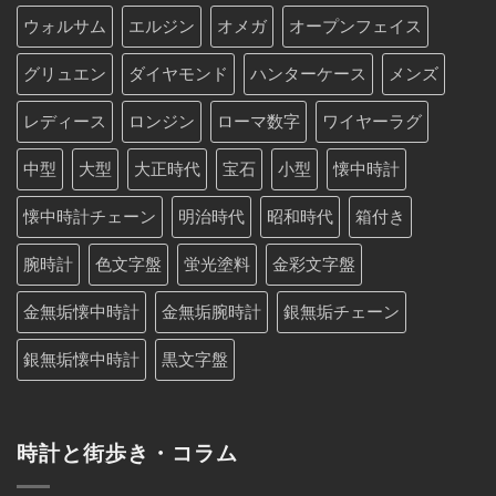
ウォルサム
エルジン
オメガ
オープンフェイス
グリュエン
ダイヤモンド
ハンターケース
メンズ
レディース
ロンジン
ローマ数字
ワイヤーラグ
中型
大型
大正時代
宝石
小型
懐中時計
懐中時計チェーン
明治時代
昭和時代
箱付き
腕時計
色文字盤
蛍光塗料
金彩文字盤
金無垢懐中時計
金無垢腕時計
銀無垢チェーン
銀無垢懐中時計
黒文字盤
時計と街歩き・コラム