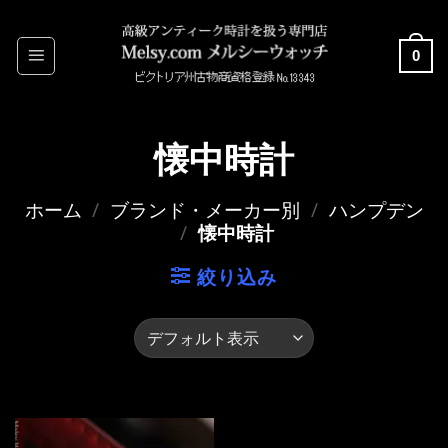
Skip
to
0
content
懐中時計
ホーム
/
ブランド・メーカー別
/
ハンプデン
/
懐中時計
絞り込み