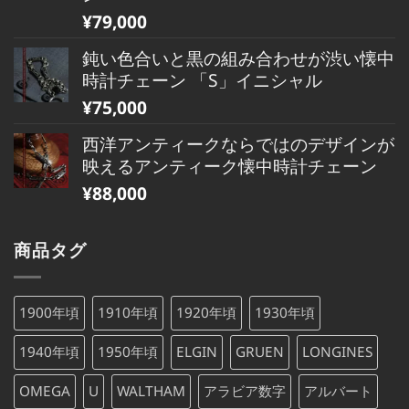
¥
79,000
鈍い色合いと黒の組み合わせが渋い懐中
時計チェーン 「S」イニシャル
¥
75,000
西洋アンティークならではのデザインが
映えるアンティーク懐中時計チェーン
¥
88,000
商品タグ
1900年頃
1910年頃
1920年頃
1930年頃
1940年頃
1950年頃
ELGIN
GRUEN
LONGINES
OMEGA
U
WALTHAM
アラビア数字
アルバート