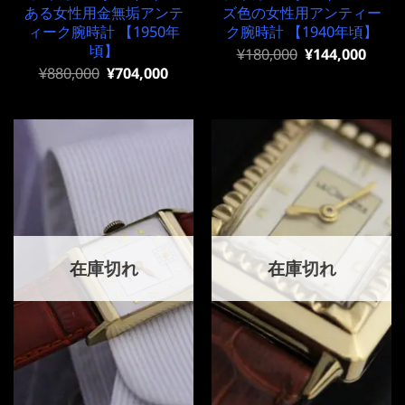
ある女性用金無垢アンテ
ズ色の女性用アンティー
ィーク腕時計 【1950年
ク腕時計 【1940年頃】
頃】
元
現
¥
180,000
¥
144,000
の
在
元
現
¥
880,000
¥
704,000
価
の
の
在
格
価
価
の
は
格
格
価
¥180,000
は
は
格
で
¥180,000
¥880,000
は
し
で
で
¥880,000
た。
す。
し
で
た。
す。
在庫切れ
在庫切れ