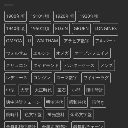
し
で
は
格
た。
す。
¥88,000
は
1900年頃
1910年頃
1920年頃
1930年頃
で
¥88,000
し
で
1940年頃
1950年頃
ELGIN
GRUEN
LONGINES
た。
す。
OMEGA
U
WALTHAM
アラビア数字
アルバート
ウォルサム
エルジン
オメガ
オープンフェイス
グリュエン
ダイヤモンド
ハンターケース
メンズ
レディース
ロンジン
ローマ数字
ワイヤーラグ
中型
大型
大正時代
宝石
小型
懐中時計
懐中時計チェーン
明治時代
昭和時代
箱付き
腕時計
色文字盤
蛍光塗料
金彩文字盤
金無垢懐中時計
金無垢腕時計
銀無垢チェーン