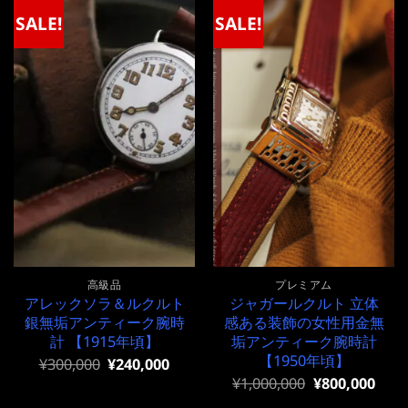
SALE!
SALE!
高級品
プレミアム
アレックソラ＆ルクルト
ジャガールクルト 立体
銀無垢アンティーク腕時
感ある装飾の女性用金無
計 【1915年頃】
垢アンティーク腕時計
【1950年頃】
元
現
¥
300,000
¥
240,000
の
在
元
現
¥
1,000,000
¥
800,000
価
の
の
在
格
価