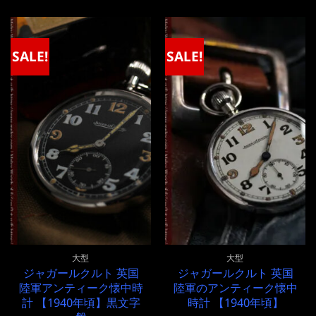
価
の
は
格
格
価
¥300,000
は
は
格
で
¥300,000
¥1,000,000
は
し
で
で
¥1,000,000
SALE!
SALE!
た。
す。
し
で
た。
す。
大型
大型
ジャガールクルト 英国
ジャガールクルト 英国
陸軍アンティーク懐中時
陸軍のアンティーク懐中
計 【1940年頃】黒文字
時計 【1940年頃】