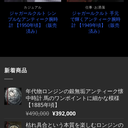
カジュアル
仕事･お洒落
ジャガールクルト シン
ジャガールクルト 手元
プルなアンティーク腕時
で輝くアンティーク腕時
計 【1950年頃】（販売
計 【1949年頃】（販売
済み）
済み）
新着商品
年代物ロンジンの銀無垢アンティーク懐
中時計 馬のワンポイントに細かな模様
【1885年頃】
元
現
¥
490,000
¥
392,000
の
在
枯れ具合という本質を楽しむロンジンの
価
の