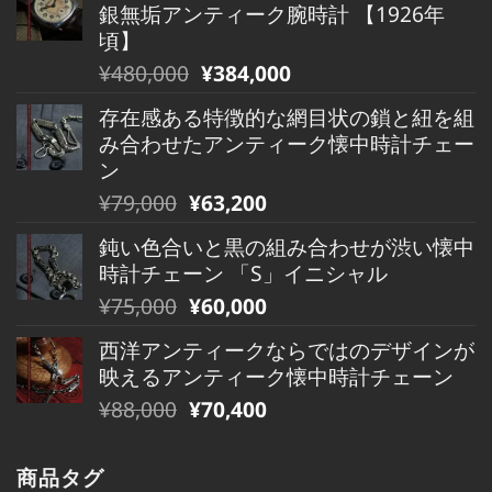
銀無垢アンティーク腕時計 【1926年
格
価
頃】
は
格
元
現
¥
480,000
¥
384,000
¥490,000
は
の
在
で
¥490,000
存在感ある特徴的な網目状の鎖と紐を組
価
の
し
で
み合わせたアンティーク懐中時計チェー
格
価
た。
す。
ン
は
格
元
現
¥
79,000
¥
63,200
¥480,000
は
の
在
で
¥480,000
鈍い色合いと黒の組み合わせが渋い懐中
価
の
し
で
時計チェーン 「S」イニシャル
格
価
た。
す。
元
現
¥
75,000
¥
60,000
は
格
の
在
¥79,000
は
西洋アンティークならではのデザインが
価
の
で
¥79,000
映えるアンティーク懐中時計チェーン
格
価
し
で
元
現
¥
88,000
¥
70,400
は
格
た。
す。
の
在
¥75,000
は
価
の
で
¥75,000
商品タグ
格
価