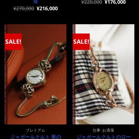
盤
元
現
¥
220,000
¥
176,000
の
在
元
現
¥
270,000
¥
216,000
価
の
の
在
格
価
価
の
は
格
格
価
¥220,000
は
は
格
で
¥220,000
¥270,000
は
し
で
で
¥270,000
SALE!
SALE!
た。
す。
し
で
た。
す。
プレミアム
仕事･お洒落
ジャガールクルト 華の
ジャガールクルトのロー