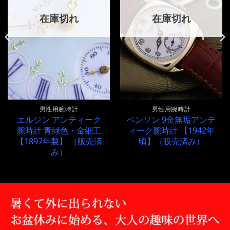
在庫切れ
在庫切れ
男性用腕時計
男性用腕時計
エルジン アンティーク
ベンソン 9金無垢アンテ
腕時計 青緑色・金細工
ィーク腕時計 【1942年
【1897年製】 （販売済
頃】（販売済み）
み）