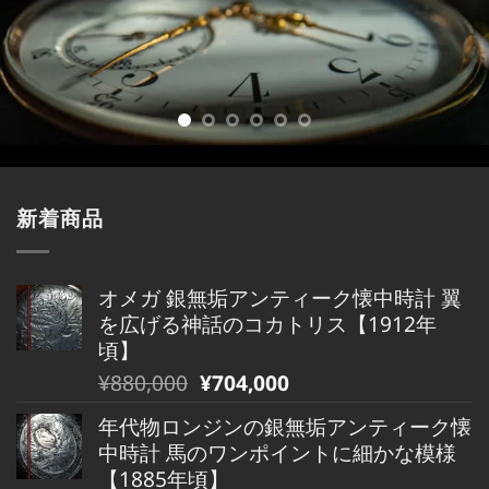
新着商品
オメガ 銀無垢アンティーク懐中時計 翼
を広げる神話のコカトリス【1912年
頃】
元
現
¥
880,000
¥
704,000
の
在
年代物ロンジンの銀無垢アンティーク懐
価
の
中時計 馬のワンポイントに細かな模様
格
価
【1885年頃】