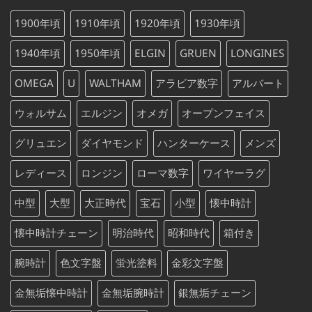
は
格
た。
す。
¥75,000
は
1900年頃
1910年頃
1920年頃
1930年頃
で
¥75,000
し
で
1940年頃
1950年頃
ELGIN
GRUEN
LONGINES
た。
す。
OMEGA
U
WALTHAM
アラビア数字
アルバート
ウォルサム
エルジン
オメガ
オープンフェイス
グリュエン
ダイヤモンド
ハンターケース
メンズ
レディース
ロンジン
ローマ数字
ワイヤーラグ
中型
大型
大正時代
宝石
小型
懐中時計
懐中時計チェーン
明治時代
昭和時代
箱付き
腕時計
色文字盤
蛍光塗料
金彩文字盤
金無垢懐中時計
金無垢腕時計
銀無垢チェーン