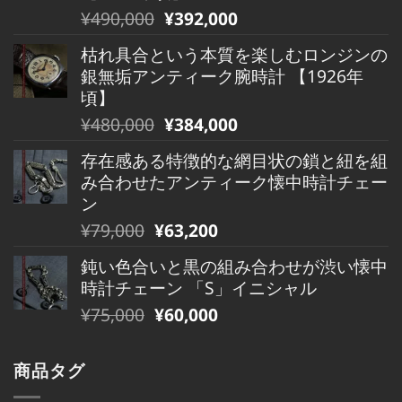
は
格
元
現
¥
490,000
¥
392,000
¥880,000
は
の
在
で
¥880,000
枯れ具合という本質を楽しむロンジンの
価
の
し
で
銀無垢アンティーク腕時計 【1926年
格
価
た。
す。
頃】
は
格
元
現
¥
480,000
¥
384,000
¥490,000
は
の
在
で
¥490,000
存在感ある特徴的な網目状の鎖と紐を組
価
の
し
で
み合わせたアンティーク懐中時計チェー
格
価
た。
す。
ン
は
格
元
現
¥
79,000
¥
63,200
¥480,000
は
の
在
で
¥480,000
鈍い色合いと黒の組み合わせが渋い懐中
価
の
し
で
時計チェーン 「S」イニシャル
格
価
た。
す。
元
現
¥
75,000
¥
60,000
は
格
の
在
¥79,000
は
価
の
で
¥79,000
商品タグ
格
価
し
で