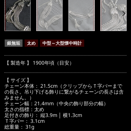
銀無垢
太め
中型～大型懐中時計
【 製造年 】 1900年頃（目安）
【 サイズ 】
チェーン本体： 21.5cm（クリップからＴ字バーまで
の長さ。吊り下げる飾りに繋がるチェーンの長さは含
みません。）
チェーン幅：21.4mm（中央の飾り部分の幅）
太さの指標：太め
足付きの飾り： 縦3.9m │ 横1.3cm
Ｔ字バー： 3.1cm
総重量： 31g