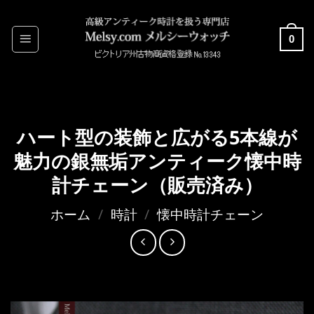
Skip
to
0
content
ハート型の装飾と広がる5本線が
魅力の銀無垢アンティーク懐中時
計チェーン（販売済み）
ホーム
/
時計
/
懐中時計チェーン