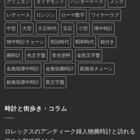
グリュエン
ダイヤモンド
ハンターケース
メンズ
レディース
ロンジン
ローマ数字
ワイヤーラグ
中型
大型
大正時代
宝石
小型
懐中時計
懐中時計チェーン
明治時代
昭和時代
箱付き
腕時計
色文字盤
蛍光塗料
金彩文字盤
金無垢懐中時計
金無垢腕時計
銀無垢チェーン
銀無垢懐中時計
黒文字盤
時計と街歩き・コラム
ロレックスのアンティーク婦人物腕時計と訪れる