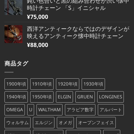
鈍い色合いと黒の組み合わせが渋い懐中
時計チェーン 「S」イニシャル
¥
75,000
西洋アンティークならではのデザインが
映えるアンティーク懐中時計チェーン
¥
88,000
商品タグ
1900年頃
1910年頃
1920年頃
1930年頃
1940年頃
1950年頃
ELGIN
GRUEN
LONGINES
OMEGA
U
WALTHAM
アラビア数字
アルバート
ウォルサム
エルジン
オメガ
オープンフェイス