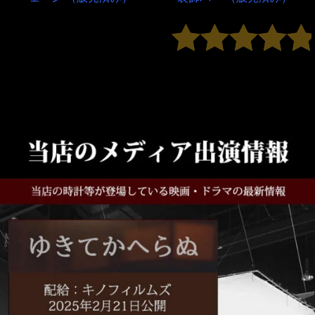
5段階中
5
の評価