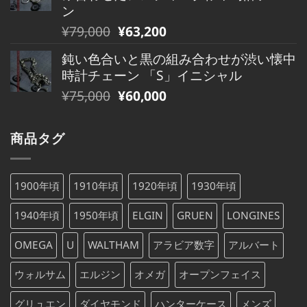
格
価
た。
す。
ン
は
格
元
現
¥
79,000
¥
63,200
¥480,000
は
の
在
で
¥480,000
鈍い色合いと黒の組み合わせが渋い懐中
価
の
し
で
時計チェーン 「S」イニシャル
格
価
た。
す。
元
現
¥
75,000
¥
60,000
は
格
の
在
¥79,000
は
価
の
で
¥79,000
商品タグ
格
価
し
で
は
格
た。
す。
¥75,000
は
1900年頃
1910年頃
1920年頃
1930年頃
で
¥75,000
し
で
1940年頃
1950年頃
ELGIN
GRUEN
LONGINES
た。
す。
OMEGA
U
WALTHAM
アラビア数字
アルバート
ウォルサム
エルジン
オメガ
オープンフェイス
グリュエン
ダイヤモンド
ハンターケース
メンズ