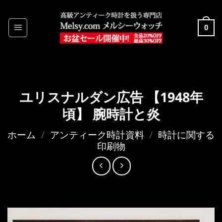
Skip
to
0
content
ユリスナルダン広告 【1948年
頃】 腕時計と炎
ホーム
/
アンティーク時計資料
/
時計に関する
印刷物