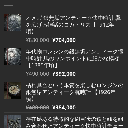
オメガ 銀無垢アンティーク懐中時計 翼
を広げる神話のコカトリス【1912年
頃】
元
現
¥
880,000
¥
704,000
の
在
年代物ロンジンの銀無垢アンティーク懐
価
の
中時計 馬のワンポイントに細かな模様
格
価
【1885年頃】
は
格
元
現
¥
490,000
¥
392,000
¥880,000
は
の
在
で
¥880,000
枯れ具合という本質を楽しむロンジンの
価
の
し
で
銀無垢アンティーク腕時計 【1926年
格
価
た。
す。
頃】
は
格
元
現
¥
480,000
¥
384,000
¥490,000
は
の
在
で
¥490,000
存在感ある特徴的な網目状の鎖と紐を組
価
の
し
で
み合わせたアンティーク懐中時計チェー