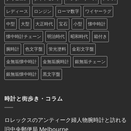
レディース
ロンジン
ローマ数字
ワイヤーラグ
中型
大型
大正時代
宝石
小型
懐中時計
懐中時計チェーン
明治時代
昭和時代
箱付き
腕時計
色文字盤
蛍光塗料
金彩文字盤
金無垢懐中時計
金無垢腕時計
銀無垢チェーン
銀無垢懐中時計
黒文字盤
時計と街歩き・コラム
ロレックスのアンティーク婦人物腕時計と訪れる
旧中央郵便局 Melbourne