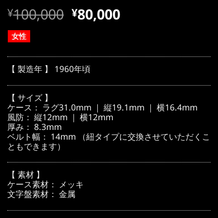
元
現
100,000
80,000
¥
¥
の
在
価
の
女性
格
価
は
格
【 製造年 】 1960年頃
¥100,000
は
で
¥100,000
【 サイズ 】
し
で
ケース： ラグ31.0mm ｜ 縦19.1mm ｜ 横16.4mm
風防： 縦12mm ｜ 横12mm
た。
す。
厚み： 8.3mm
ベルト幅： 14mm （紐タイプに交換させていただくこ
ともできます）
【 素材 】
ケース素材： メッキ
文字盤素材： 金属