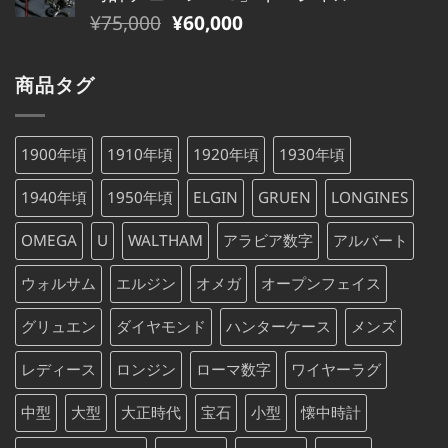
格
価
た。
す。
元
現
¥
75,000
¥
60,000
は
格
の
在
¥79,000
は
価
の
で
¥79,000
商品タグ
格
価
し
で
は
格
た。
す。
¥75,000
は
1900年頃
1910年頃
1920年頃
1930年頃
で
¥75,000
し
で
1940年頃
1950年頃
ELGIN
GRUEN
LONGINES
た。
す。
OMEGA
U
WALTHAM
アラビア数字
アルバート
ウォルサム
エルジン
オメガ
オープンフェイス
グリュエン
ダイヤモンド
ハンターケース
メンズ
レディース
ロンジン
ローマ数字
ワイヤーラグ
中型
大型
大正時代
宝石
小型
懐中時計