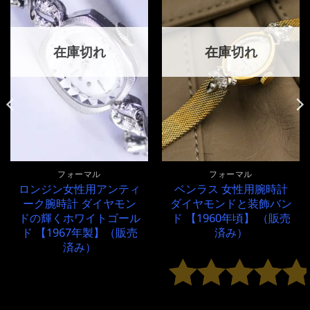
在庫切れ
在庫切れ
フォーマル
フォーマル
ロンジン女性用アンティ
ベンラス 女性用腕時計
ーク腕時計 ダイヤモン
ダイヤモンドと装飾バン
ドの輝くホワイトゴール
ド 【1960年頃】 （販売
ド 【1967年製】（販売
済み）
済み）