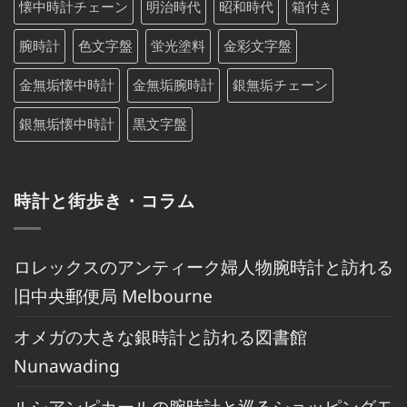
懐中時計チェーン
明治時代
昭和時代
箱付き
腕時計
色文字盤
蛍光塗料
金彩文字盤
金無垢懐中時計
金無垢腕時計
銀無垢チェーン
銀無垢懐中時計
黒文字盤
時計と街歩き・コラム
ロレックスのアンティーク婦人物腕時計と訪れる
旧中央郵便局 Melbourne
オメガの大きな銀時計と訪れる図書館
Nunawading
ルシアンピカールの腕時計と巡るショッピングモ