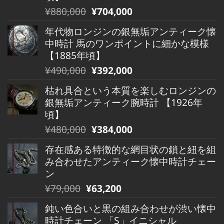
元
現
¥
880,000
¥
704,000
の
在
年代物ロンジンの銀無垢アンティーク懐
価
の
中時計 馬のワンポイントに細かな模様
格
価
【1885年頃】
は
格
元
現
¥
490,000
¥
392,000
¥880,000
は
の
在
で
¥880,000
枯れ具合という本質を楽しむロンジンの
価
の
し
で
銀無垢アンティーク腕時計 【1926年
格
価
た。
す。
頃】
は
格
元
現
¥
480,000
¥
384,000
¥490,000
は
の
在
で
¥490,000
存在感ある特徴的な網目状の鎖と紐を組
価
の
し
で
み合わせたアンティーク懐中時計チェー
格
価
た。
す。
ン
は
格
元
現
¥
79,000
¥
63,200
¥480,000
は
の
在
で
¥480,000
鈍い色合いと黒の組み合わせが渋い懐中
価
の
し
で
時計チェーン 「S」イニシャル