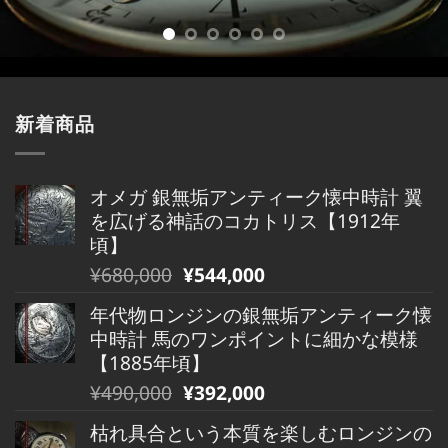
新着商品
オメガ 銀無垢アンティーク懐中時計 翼
を広げる神話のコカトリス【1912年
頃】
元
現
¥
680,000
¥
544,000
の
在
年代物ロンジンの銀無垢アンティーク懐
価
の
中時計 馬のワンポイントに細かな模様
格
価
【1885年頃】
は
格
元
現
¥
490,000
¥
392,000
¥680,000
は
の
在
で
¥680,000
枯れ具合という本質を楽しむロンジンの
価
の
し
で