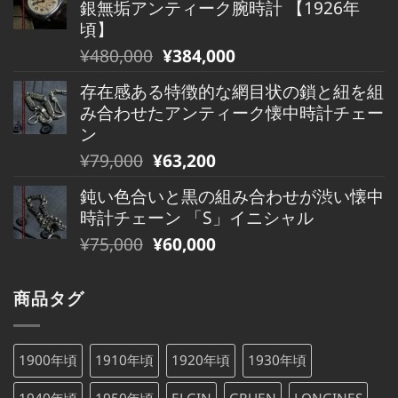
銀無垢アンティーク腕時計 【1926年
格
価
た。
す。
頃】
は
格
元
現
¥
480,000
¥
384,000
¥490,000
は
の
在
で
¥490,000
存在感ある特徴的な網目状の鎖と紐を組
価
の
し
で
み合わせたアンティーク懐中時計チェー
格
価
た。
す。
ン
は
格
元
現
¥
79,000
¥
63,200
¥480,000
は
の
在
で
¥480,000
鈍い色合いと黒の組み合わせが渋い懐中
価
の
し
で
時計チェーン 「S」イニシャル
格
価
た。
す。
元
現
¥
75,000
¥
60,000
は
格
の
在
¥79,000
は
価
の
で
¥79,000
商品タグ
格
価
し
で
は
格
た。
す。
¥75,000
は
1900年頃
1910年頃
1920年頃
1930年頃
で
¥75,000
し
で
1940年頃
1950年頃
ELGIN
GRUEN
LONGINES