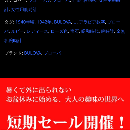
カテゴリー:
フォーマル
,
ブローバ
,
仕事･お洒落
,
女性用腕時
計
,
女性用腕時計
タグ:
1940年頃
,
1942年
,
BULOVA
,
U
,
アラビア数字
,
ブロー
バ
,
ルビー
,
レディース
,
ローズ色
,
宝石
,
昭和時代
,
腕時計
,
金無
垢腕時計
ブランド:
BULOVA
,
ブローバ