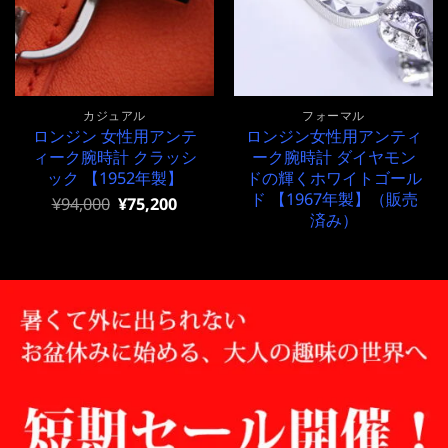
カジュアル
フォーマル
ロンジン 女性用アンテ
ロンジン女性用アンティ
ィーク腕時計 クラッシ
ーク腕時計 ダイヤモン
ック 【1952年製】
ドの輝くホワイトゴール
ド 【1967年製】（販売
元
現
¥
94,000
¥
75,200
の
在
済み）
価
の
格
価
は
格
¥94,000
は
で
¥94,000
し
で
た。
す。