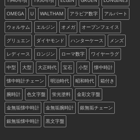
た。
す。
OMEGA
U
WALTHAM
アラビア数字
アルバート
ウォルサム
エルジン
オメガ
オープンフェイス
グリュエン
ダイヤモンド
ハンターケース
メンズ
レディース
ロンジン
ローマ数字
ワイヤーラグ
中型
大型
大正時代
宝石
小型
懐中時計
懐中時計チェーン
明治時代
昭和時代
箱付き
腕時計
色文字盤
蛍光塗料
金彩文字盤
金無垢懐中時計
金無垢腕時計
銀無垢チェーン
銀無垢懐中時計
黒文字盤