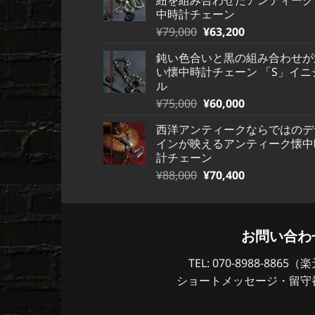
格
価
た。
す。
中時計チェーン
は
格
元
現
¥
79,000
¥
63,200
¥480,000
は
の
在
で
¥480,000
鈍い色合いと黒の組み合わせが
価
の
し
で
い懐中時計チェーン 「S」イニ
格
価
た。
す。
ル
は
格
元
現
¥
75,000
¥
60,000
¥79,000
は
の
在
で
¥79,000
西洋アンティークならではのデ
価
の
し
で
インが映えるアンティーク懐中
格
価
た。
す。
計チェーン
は
格
元
現
¥
88,000
¥
70,400
¥75,000
は
の
在
で
¥75,000
価
の
し
で
格
価
た。
す。
は
格
お問い合わ
¥88,000
は
で
TEL: 070-8988-886
¥88,000
し
で
ショートメッセージ・留守
た。
す。