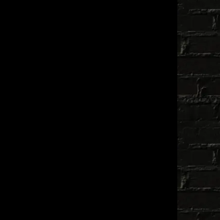
は
格
¥820,000
は
で
¥820,000
し
で
た。
す。