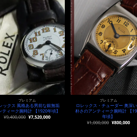
プレミアム
プレミアム
レックス 風格ある男前な銀無垢
ロレックス・チューダー 奥深
ンティーク腕時計 【1920年頃】
朴さのアンティーク腕時計 【19
年頃】
元
現
¥
9,400,000
¥
7,520,000
の
在
元
現
¥
1,000,000
¥
800,000
価
の
の
在
格
価
価
の
は
格
格
価