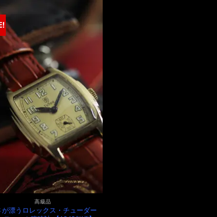
¥9,400,000
は
は
格
で
¥9,400,000
¥1,000,000
は
し
で
で
¥1,000,000
た。
す。
E!
し
で
た。
す。
高級品
さが漂うロレックス・チューダー