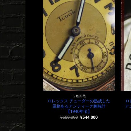
古色蒼然
ロレックス チューダーの熟成した
ロ
風格あるアンティーク腕時計
ア
【1940年頃】
元
現
¥
680,000
¥
544,000
の
在
価
の
格
価