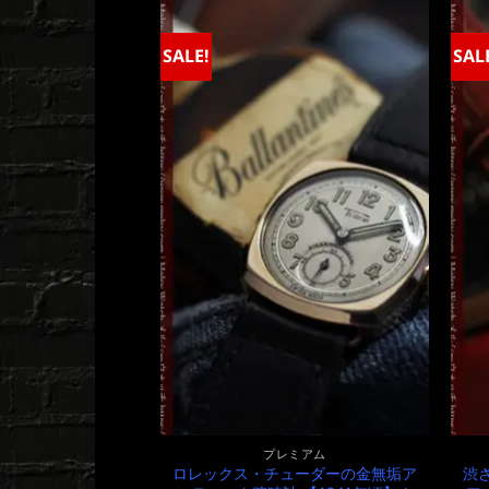
は
格
¥680,000
は
で
¥680,000
SALE!
SAL
し
で
た。
す。
プレミアム
ロレックス・チューダーの金無垢ア
渋