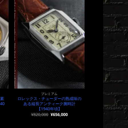
プレミアム
い素
ロレックス・チューダーの熟成味の
40
ある縦長アンティーク腕時計
【1940年頃】
元
現
¥
820,000
¥
656,000
の
在
価
の
格
価