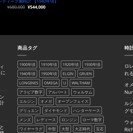
ンティーク腕時計 【1940年頃】
元
現
¥
680,000
¥
544,000
の
在
価
の
格
価
は
格
¥680,000
は
で
¥680,000
し
で
た。
す。
商品タグ
時
1900年頃
1910年頃
1920年頃
1930年頃
ロ
ィ
トに
れる
1940年頃
1950年頃
ELGIN
GRUEN
LONGINES
OMEGA
U
WALTHAM
オ
Nu
アラビア数字
アルバート
ウォルサム
ン
エルジン
オメガ
オープンフェイス
計
ル
グモ
グリュエン
ダイヤモンド
ハンターケース
メンズ
レディース
ロンジン
ローマ数字
ウ
と
ワイヤーラグ
中型
大型
大正時代
宝石
Ric
懐