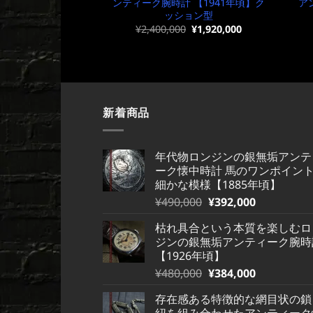
ンティーク腕時計 【1941年頃】ク
ア
ッション型
元
現
¥
2,400,000
¥
1,920,000
の
在
価
の
格
価
は
格
¥2,400,000
は
で
¥2,400,000
し
で
た。
す。
新着商品
年代物ロンジンの銀無垢アンテ
ーク懐中時計 馬のワンポイン
細かな模様【1885年頃】
元
現
¥
490,000
¥
392,000
の
在
枯れ具合という本質を楽しむロ
価
の
ジンの銀無垢アンティーク腕時
格
価
【1926年頃】
は
格
元
現
¥
480,000
¥
384,000
¥490,000
は
の
在
で
¥490,000
存在感ある特徴的な網目状の鎖
価
の
し
で
紐を組み合わせたアンティーク