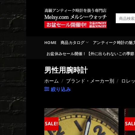
Skip
to
検
content
索
対
象:
HOME
商品カタログ
アンティーク時計の魅
お盆休みセール開催！【外に出られないこの季節
男性用腕時計
ホーム
/
ブランド・メーカー別
/
ロレ
絞り込み
SALE!
SAL