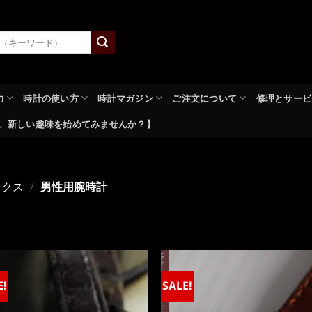
力
時計の使い方
時計マガジン
ご注文について
修理とサービ
、新しい趣味を始めてみませんか？】
ックス
/
男性用腕時計
E!
SALE!