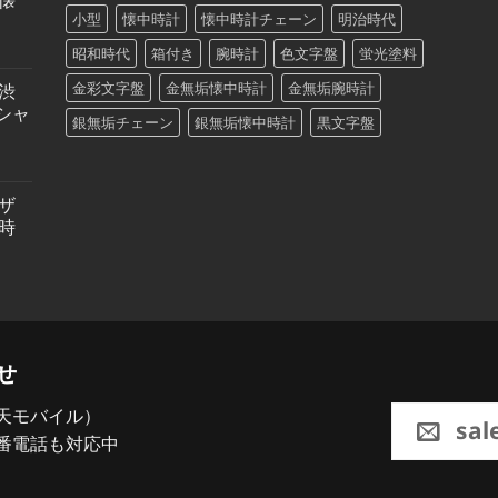
小型
懐中時計
懐中時計チェーン
明治時代
昭和時代
箱付き
腕時計
色文字盤
蛍光塗料
金彩文字盤
金無垢懐中時計
金無垢腕時計
渋
シャ
銀無垢チェーン
銀無垢懐中時計
黒文字盤
ザ
時
せ
5（楽天モバイル）
sal
番電話も対応中