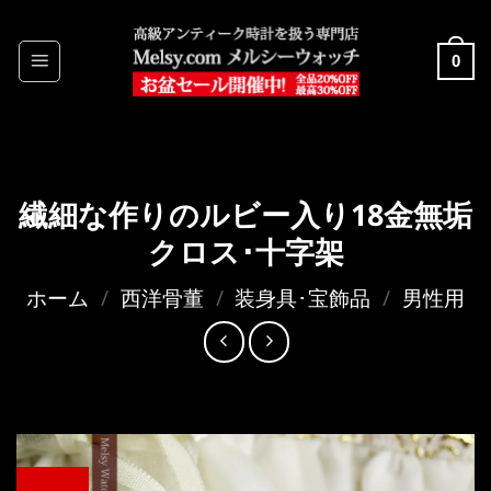
Skip
to
0
content
繊細な作りのルビー入り18金無垢
クロス･十字架
ホーム
/
西洋骨董
/
装身具･宝飾品
/
男性用