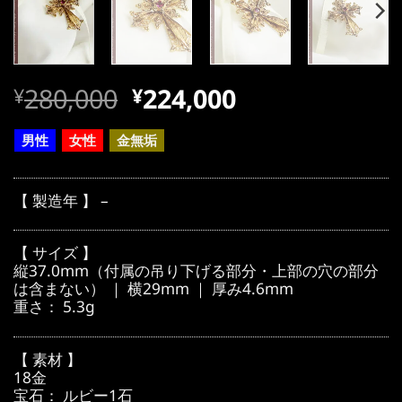
元
現
280,000
224,000
¥
¥
の
在
価
の
男性
女性
金無垢
格
価
は
格
【 製造年 】 –
¥280,000
は
で
¥280,000
【 サイズ 】
し
で
縦37.0mm（付属の吊り下げる部分・上部の穴の部分
は含まない） ｜ 横29mm ｜ 厚み4.6mm
た。
す。
重さ： 5.3g
【 素材 】
18金
宝石： ルビー1石