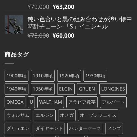
は
格
元
現
¥
79,000
¥
63,200
¥480,000
は
の
在
で
¥480,000
鈍い色合いと黒の組み合わせが渋い懐中
価
の
し
で
時計チェーン 「S」イニシャル
格
価
た。
す。
元
現
¥
75,000
¥
60,000
は
格
の
在
¥79,000
は
価
の
で
¥79,000
商品タグ
格
価
し
で
は
格
た。
す。
¥75,000
は
1900年頃
1910年頃
1920年頃
1930年頃
で
¥75,000
し
で
1940年頃
1950年頃
ELGIN
GRUEN
LONGINES
た。
す。
OMEGA
U
WALTHAM
アラビア数字
アルバート
ウォルサム
エルジン
オメガ
オープンフェイス
グリュエン
ダイヤモンド
ハンターケース
メンズ