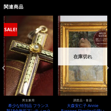
関連商品
SALE!
在庫切れ
男女兼用
調度品・食器
希少な特別品 フランス
大森安仁子 Annie
製18金無垢アンティーク
Barrows Shepleyの描い