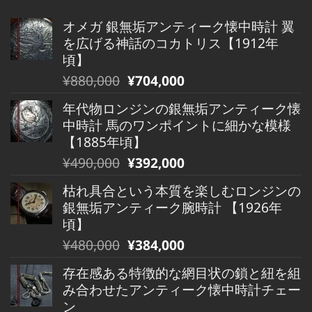
オメガ 銀無垢アンティーク懐中時計 翼
を広げる神話のコカトリス【1912年
頃】
元
現
¥
880,000
¥
704,000
の
在
年代物ロンジンの銀無垢アンティーク懐
価
の
中時計 馬のワンポイントに細かな模様
格
価
【1885年頃】
は
格
元
現
¥
490,000
¥
392,000
¥880,000
は
の
在
で
¥880,000
枯れ具合という本質を楽しむロンジンの
価
の
し
で
銀無垢アンティーク腕時計 【1926年
格
価
た。
す。
頃】
は
格
元
現
¥
480,000
¥
384,000
¥490,000
は
の
在
で
¥490,000
存在感ある特徴的な網目状の鎖と紐を組
価
の
し
で
み合わせたアンティーク懐中時計チェー
格
価
た。
す。
ン