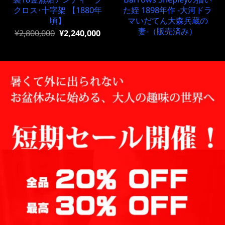
クロス･十字架 【1880年
た姪 1898年作 -大河ドラ
頃】
マいだてん大森兵蔵の
妻-（販売済み）
元
現
¥
2,800,000
¥
2,240,000
の
在
価
の
格
価
は
格
¥2,800,000
は
で
¥2,800,000
し
で
た。
す。