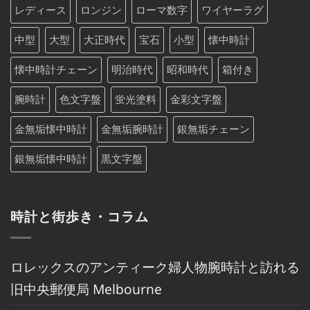
レディース
ロンジン
ローマ数字
ワイヤーラグ
中型
大型
大正時代
宝石
小型
懐中時計
懐中時計チェーン
明治時代
昭和時代
箱付き
腕時計
色文字盤
蛍光塗料
金彩文字盤
金無垢懐中時計
金無垢腕時計
銀無垢チェーン
銀無垢懐中時計
黒文字盤
時計と街歩き・コラム
ロレックスのアンティーク婦人物腕時計と訪れる
旧中央郵便局 Melbourne