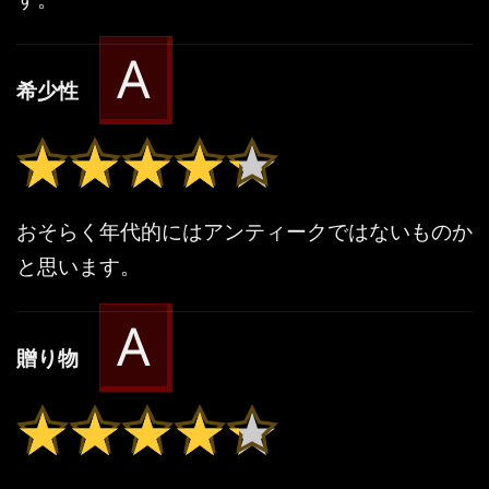
A
希少性
★★★★★
★★★★★
おそらく年代的にはアンティークではないものか
と思います。
A
贈り物
★★★★★
★★★★★