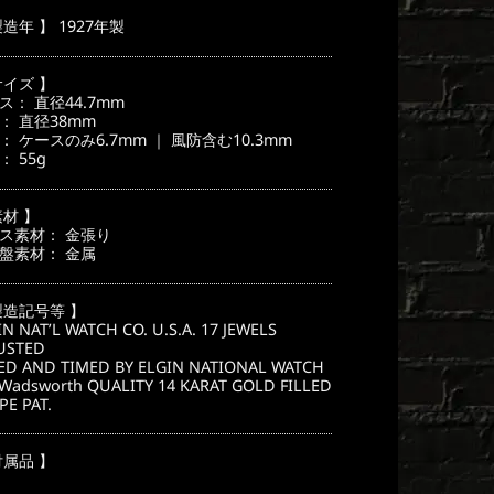
価
格
製造年 】 1927年製
80,000
は
¥180,000
サイズ 】
で
ス： 直径44.7mm
： 直径38mm
。
す。
： ケースのみ6.7mm ｜ 風防含む10.3mm
： 55g
素材 】
ス素材： 金張り
盤素材： 金属
製造記号等 】
IN NAT’L WATCH CO. U.S.A. 17 JEWELS
USTED
ED AND TIMED BY ELGIN NATIONAL WATCH
 Wadsworth QUALITY 14 KARAT GOLD FILLED
PE PAT.
付属品 】