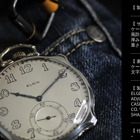
格
は
【 
¥1
で
【 
し
ケー
風防
た
厚み
重さ
【 
ケー
文字
【 
ELG
ADJ
CAS
CO.
SHA
【 
–