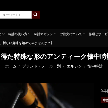
力
時計の使い方
時計マガジン
ご注文について
修理とサービ
、新しい趣味を始めてみませんか？】
得た特殊な形のアンティーク懐中時計
ホーム
/
ブランド・メーカー別
/
エルジン
/
懐中時計
元
1
¥
の
中
価