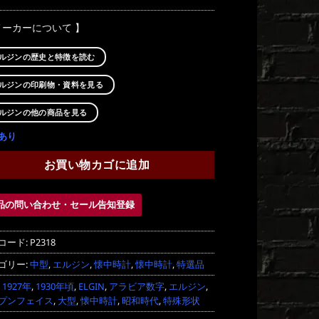
メーカーについて 】
ルジンの歴史と特徴を読む
ルジンの印刷物・資料を見る
ルジンの他の商品を見る
あり
お買い物カゴに追加
品の問い合わせ・セール告知登録
コード:
P2318
ゴリー:
中型
,
エルジン
,
懐中時計
,
懐中時計
,
特選品
:
1927年
,
1930年頃
,
ELGIN
,
アラビア数字
,
エルジン
,
プンフェイス
,
大型
,
懐中時計
,
昭和時代
,
特殊形状