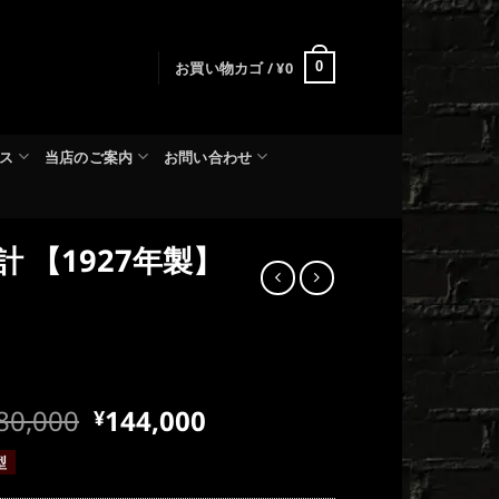
お買い物カゴ /
¥
0
0
ス
当店のご案内
お問い合わせ
 【1927年製】
現
80,000
144,000
¥
在
型
の