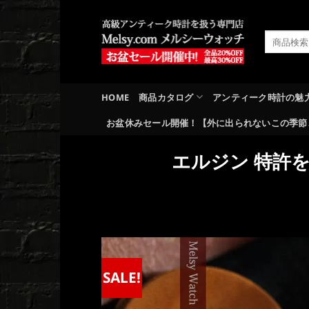
Skip
to
検
content
索
対
象:
HOME
商品カタログ
アンティーク時計の魅
お盆休みセール開催！【外に出られないこの季節
エルジン 特許を
SALE!