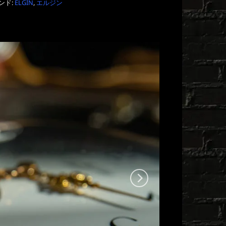
ンド:
ELGIN
,
エルジン