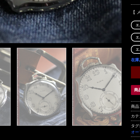
【 
エ
エ
エ
在庫
商
商品
カテ
タグ
オー