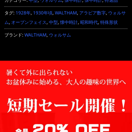
カテゴリー:
中型
,
ウォルサム
,
懐中時計
,
懐中時計
,
特選品
タグ:
1928年
,
1930年頃
,
WALTHAM
,
アラビア数字
,
ウォルサ
ム
,
オープンフェイス
,
中型
,
懐中時計
,
昭和時代
,
特殊形状
ブランド:
WALTHAM
,
ウォルサム