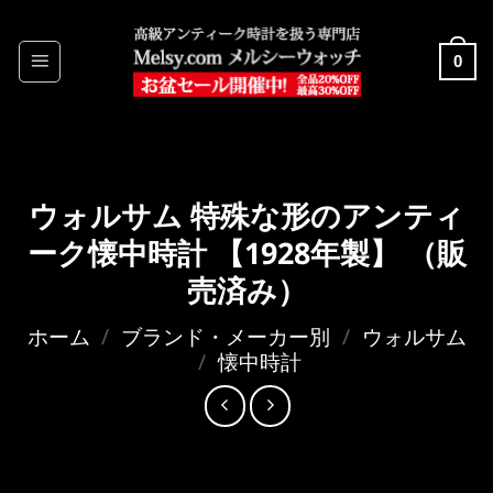
Skip
to
0
content
ウォルサム 特殊な形のアンティ
ーク懐中時計 【1928年製】 （販
売済み）
ホーム
/
ブランド・メーカー別
/
ウォルサム
/
懐中時計