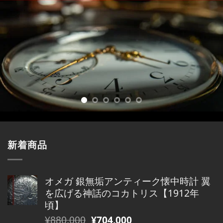
新着商品
オメガ 銀無垢アンティーク懐中時計 翼
を広げる神話のコカトリス【1912年
頃】
元
現
¥
880,000
¥
704,000