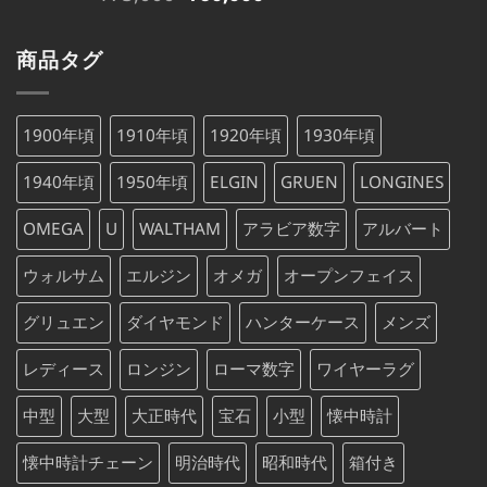
の
在
¥79,000
は
価
の
で
¥79,000
商品タグ
格
価
し
で
は
格
た。
す。
¥75,000
は
1900年頃
1910年頃
1920年頃
1930年頃
で
¥75,000
し
で
1940年頃
1950年頃
ELGIN
GRUEN
LONGINES
た。
す。
OMEGA
U
WALTHAM
アラビア数字
アルバート
ウォルサム
エルジン
オメガ
オープンフェイス
グリュエン
ダイヤモンド
ハンターケース
メンズ
レディース
ロンジン
ローマ数字
ワイヤーラグ
中型
大型
大正時代
宝石
小型
懐中時計
懐中時計チェーン
明治時代
昭和時代
箱付き