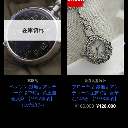
在庫切れ
高級品
装身具型時計
ベンソン 銀無垢アンテ
ブローチ型 銀無垢アン
ィーク懐中時計 英王国
ティーク宝飾時計 豪華
砲兵隊 【1917年頃】
な143石 【1938年頃】
（販売済み）
元
現
¥
160,000
¥
128,000
の
在
価
の
格
価
は
格