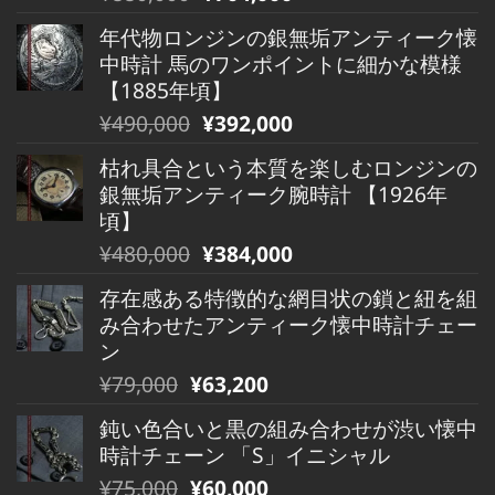
の
在
年代物ロンジンの銀無垢アンティーク懐
価
の
中時計 馬のワンポイントに細かな模様
格
価
【1885年頃】
は
格
元
現
¥
490,000
¥
392,000
¥880,000
は
の
在
で
¥880,000
枯れ具合という本質を楽しむロンジンの
価
の
し
で
銀無垢アンティーク腕時計 【1926年
格
価
た。
す。
頃】
は
格
元
現
¥
480,000
¥
384,000
¥490,000
は
の
在
で
¥490,000
存在感ある特徴的な網目状の鎖と紐を組
価
の
し
で
み合わせたアンティーク懐中時計チェー
格
価
た。
す。
ン
は
格
元
現
¥
79,000
¥
63,200
¥480,000
は
の
在
で
¥480,000
鈍い色合いと黒の組み合わせが渋い懐中
価
の
し
で
時計チェーン 「S」イニシャル
格
価
た。
す。
元
現
¥
75,000
¥
60,000
は
格