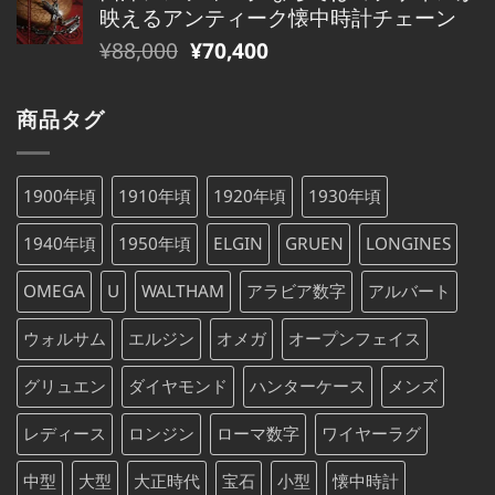
価
の
で
¥79,000
映えるアンティーク懐中時計チェーン
格
価
し
で
元
現
¥
88,000
¥
70,400
は
格
た。
す。
の
在
¥75,000
は
価
の
で
¥75,000
商品タグ
格
価
し
で
は
格
た。
す。
¥88,000
は
1900年頃
1910年頃
1920年頃
1930年頃
で
¥88,000
し
で
1940年頃
1950年頃
ELGIN
GRUEN
LONGINES
た。
す。
OMEGA
U
WALTHAM
アラビア数字
アルバート
ウォルサム
エルジン
オメガ
オープンフェイス
グリュエン
ダイヤモンド
ハンターケース
メンズ
レディース
ロンジン
ローマ数字
ワイヤーラグ
中型
大型
大正時代
宝石
小型
懐中時計