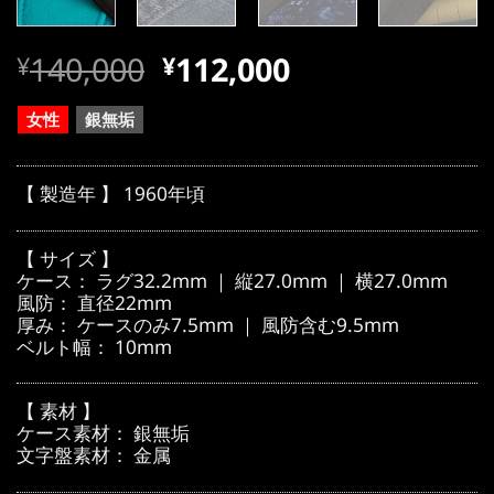
元
現
140,000
112,000
¥
¥
の
在
価
の
女性
銀無垢
格
価
は
格
【 製造年 】 1960年頃
¥140,000
は
で
¥140,000
【 サイズ 】
し
で
ケース： ラグ32.2mm ｜ 縦27.0mm ｜ 横27.0mm
風防： 直径22mm
た。
す。
厚み： ケースのみ7.5mm ｜ 風防含む9.5mm
ベルト幅： 10mm
【 素材 】
ケース素材： 銀無垢
文字盤素材： 金属