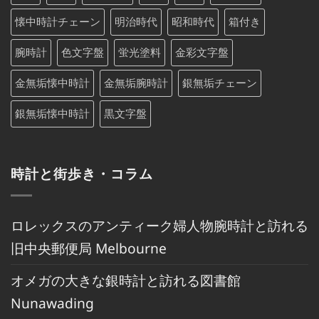
懐中時計チェーン
明治時代
昭和時代
箱付き
腕時計
色文字盤
蛍光塗料
金彩文字盤
金無垢懐中時計
金無垢腕時計
銀無垢チェーン
銀無垢懐中時計
黒文字盤
時計と街歩き・コラム
ロレックスのアンティーク婦人物腕時計と訪れる
旧中央郵便局 Melbourne
オメガの大きな銀時計と訪れる図書館
Nunawading