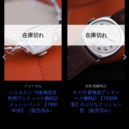
在庫切れ
在庫切れ
フォーマル
女性用腕時計
ハミルトン 10金無垢女
オメガ 銀無垢アンティ
性用アンティーク腕時計
ーク腕時計 【1930年
メッシュバンド 【1960
製】小ぶりなクッション
年頃】 （販売済み）
型 （販売済み）