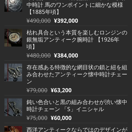
中時計 馬のワンポイントに細かな模様
【1885年頃】
元
現
¥
490,000
¥
392,000
の
在
枯れ具合という本質を楽しむロンジンの
価
の
銀無垢アンティーク腕時計 【1926年
格
価
頃】
は
格
元
現
¥
480,000
¥
384,000
¥490,000
は
の
在
で
¥490,000
存在感ある特徴的な網目状の鎖と紐を組
価
の
し
で
み合わせたアンティーク懐中時計チェー
格
価
た。
す。
ン
は
格
元
現
¥
79,000
¥
63,200
¥480,000
は
の
在
で
¥480,000
鈍い色合いと黒の組み合わせが渋い懐中
価
の
し
で
時計チェーン 「S」イニシャル
格
価
た。
す。
元
現
¥
75,000
¥
60,000
は
格
の
在
¥79,000
は
西洋アンティークならではのデザインが