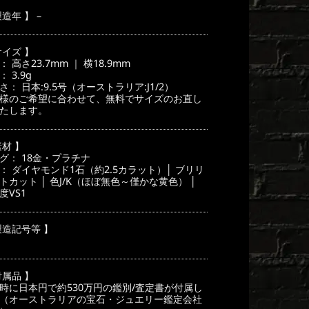
製造年 】 –
サイズ 】
： 高さ23.7mm ｜ 横18.9mm
 3.9g
さ： 日本:9.5号（オーストラリア:J1/2）
様のご希望に合わせて、無料でサイズのお直し
たします。
素材 】
グ： 18金・プラチナ
： ダイヤモンド1石（約2.5カラット）│ ブリリ
トカット │ 色J/K（ほぼ無色～僅かな黄色） │
度VS1
製造記号等 】
付属品 】
時に日本円で約530万円の鑑別/査定書が付属し
（オーストラリアの宝石・ジュエリー鑑定会社