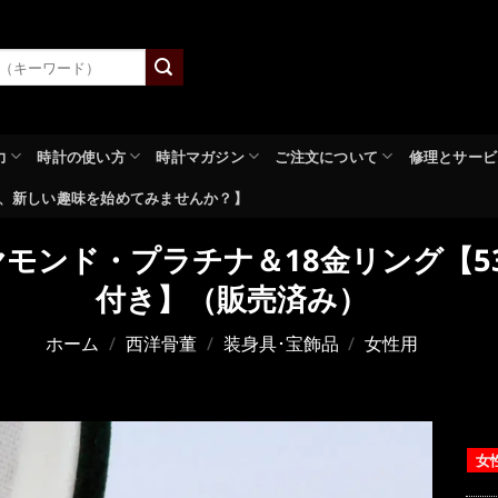
力
時計の使い方
時計マガジン
ご注文について
修理とサービ
、新しい趣味を始めてみませんか？】
ヤモンド・プラチナ＆18金リング【5
付き】（販売済み）
ホーム
/
西洋骨董
/
装身具･宝飾品
/
女性用
女