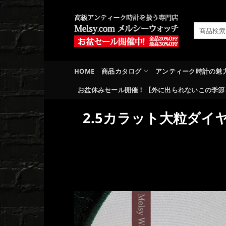
Skip
to
検
content
索
対
象:
HOME
商品カタログ
アンティーク時計の魅
お盆休みセール開催！【外に出られないこの季節
2.5カラット大粒ダイ