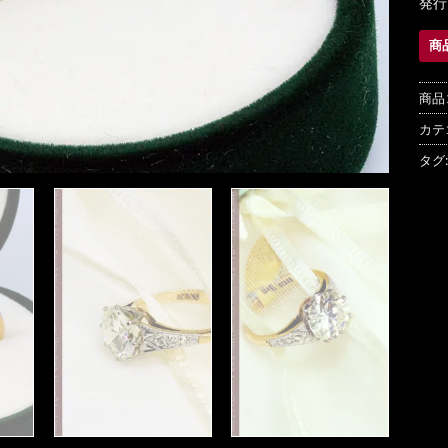
発行
商
商品
カテ
タグ