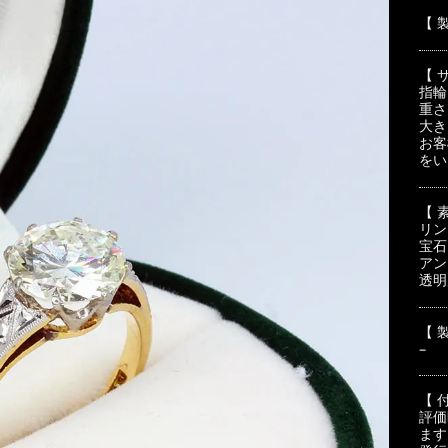
【 
【 
指輪
重さ：
大き
お客
をい
【 
リン
宝石
アン
透明
【 
–
【 
評価
ます