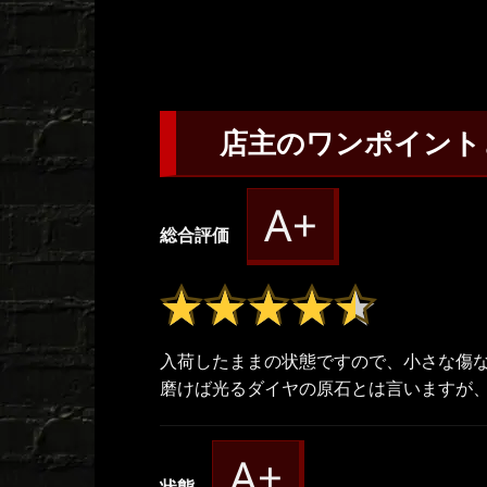
店主のワンポイント
A+
総合評価
★★★★★
★★★★★
入荷したままの状態ですので、小さな傷
磨けば光るダイヤの原石とは言いますが
A+