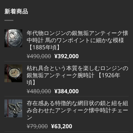
新着商品
年代物ロンジンの銀無垢アンティーク懐
中時計 馬のワンポイントに細かな模様
【1885年頃】
元
現
¥
490,000
¥
392,000
の
在
枯れ具合という本質を楽しむロンジンの
価
の
銀無垢アンティーク腕時計 【1926年
格
価
頃】
は
格
元
現
¥
480,000
¥
384,000
¥490,000
は
の
在
で
¥490,000
存在感ある特徴的な網目状の鎖と紐を組
価
の
し
で
み合わせたアンティーク懐中時計チェー
格
価
た。
す。
ン
は
格
元
現
¥
79,000
¥
63,200
¥480,000
は