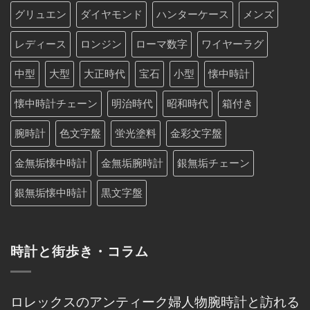
グリュエン
ダイヤモンド
ハンターケース
メンズ
レディース
ロンジン
ローマ数字
ワイヤーラグ
中型
大型
大正時代
宝石
小型
懐中時計
懐中時計チェーン
明治時代
昭和時代
箱付き
腕時計
色文字盤
蛍光塗料
金彩文字盤
金無垢懐中時計
金無垢腕時計
銀無垢チェーン
銀無垢懐中時計
黒文字盤
時計と街歩き・コラム
ロレックスのアンティーク婦人物腕時計と訪れる