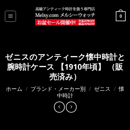
Skip
to
0
content
ゼニスのアンティーク懐中時計と
腕時計ケース 【1910年頃】 （販
売済み）
ホーム
/
ブランド・メーカー別
/
ゼニス
/
懐
中時計