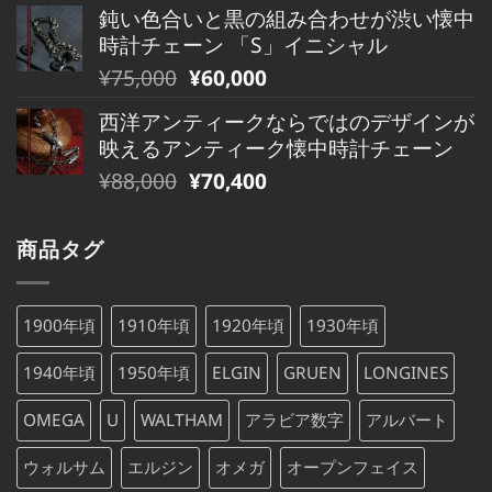
の
在
で
¥480,000
鈍い色合いと黒の組み合わせが渋い懐中
価
の
し
で
時計チェーン 「S」イニシャル
格
価
た。
す。
元
現
¥
75,000
¥
60,000
は
格
の
在
¥79,000
は
西洋アンティークならではのデザインが
価
の
で
¥79,000
映えるアンティーク懐中時計チェーン
格
価
し
で
元
現
¥
88,000
¥
70,400
は
格
た。
す。
の
在
¥75,000
は
価
の
で
¥75,000
商品タグ
格
価
し
で
は
格
た。
す。
¥88,000
は
1900年頃
1910年頃
1920年頃
1930年頃
で
¥88,000
し
で
1940年頃
1950年頃
ELGIN
GRUEN
LONGINES
た。
す。
OMEGA
U
WALTHAM
アラビア数字
アルバート
ウォルサム
エルジン
オメガ
オープンフェイス