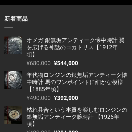
新着商品
オメガ 銀無垢アンティーク懐中時計 翼
を広げる神話のコカトリス【1912年
頃】
元
現
¥
680,000
¥
544,000
の
在
年代物ロンジンの銀無垢アンティーク懐
価
の
中時計 馬のワンポイントに細かな模様
格
価
【1885年頃】
は
格
元
現
¥
490,000
¥
392,000
¥680,000
は
の
在
で
¥680,000
枯れ具合という本質を楽しむロンジンの
価
の
し
で
銀無垢アンティーク腕時計 【1926年
格
価
た。
す。
頃】
は
格
元
現