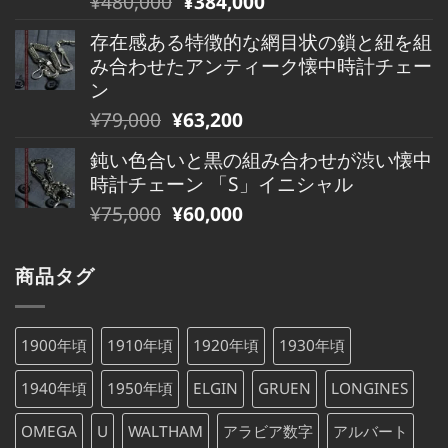
¥
480,000
¥
384,000
¥490,000
は
の
在
で
¥490,000
存在感ある特徴的な網目状の鎖と紐を組
価
の
し
で
み合わせたアンティーク懐中時計チェー
格
価
た。
す。
ン
は
格
元
現
¥
79,000
¥
63,200
¥480,000
は
の
在
で
¥480,000
鈍い色合いと黒の組み合わせが渋い懐中
価
の
し
で
時計チェーン 「S」イニシャル
格
価
た。
す。
元
現
¥
75,000
¥
60,000
は
格
の
在
¥79,000
は
価
の
で
¥79,000
商品タグ
格
価
し
で
は
格
た。
す。
¥75,000
は
1900年頃
1910年頃
1920年頃
1930年頃
で
¥75,000
し
で
1940年頃
1950年頃
ELGIN
GRUEN
LONGINES
た。
す。
OMEGA
U
WALTHAM
アラビア数字
アルバート