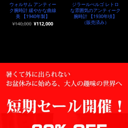
ウォルサム アンティー
ジラールぺルゴ レトロ
ク腕時計 緩やかな曲線
な雰囲気のアンティーク
美 【1940年製】
腕時計 【1930年頃】
（販売済み）
元
現
¥
140,000
¥
112,000
の
在
価
の
格
価
は
格
¥140,000
は
で
¥140,000
し
で
た。
す。