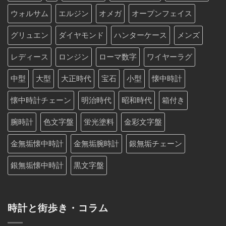
ウォルサム
エルジン
オメガ
オープンフェイス
グリュエン
ダイヤモンド
ハンターケース
メンズ
レディース
ロンジン
ローマ数字
ワイヤーラグ
中型
大型
大正時代
宝石
小型
懐中時計
懐中時計チェーン
明治時代
昭和時代
箱付き
腕時計
色文字盤
蛍光塗料
金彩文字盤
金無垢懐中時計
金無垢腕時計
銀無垢チェーン
銀無垢懐中時計
黒文字盤
時計と街歩き・コラム