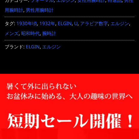
カテゴリー:
フォーマル
,
エルジン
,
女性用腕時計
,
特選品
,
男性
用腕時計
,
男性用腕時計
タグ:
1930年頃
,
1932年
,
ELGIN
,
U
,
アラビア数字
,
エルジン
,
メンズ
,
昭和時代
,
腕時計
ブランド:
ELGIN
,
エルジン