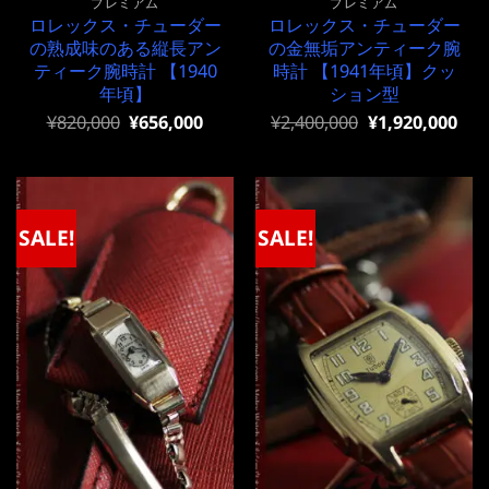
プレミアム
プレミアム
ロレックス・チューダー
ロレックス・チューダー
の熟成味のある縦長アン
の金無垢アンティーク腕
ティーク腕時計 【1940
時計 【1941年頃】クッ
年頃】
ション型
元
現
元
現
¥
820,000
¥
656,000
¥
2,400,000
¥
1,920,000
の
在
の
在
価
の
価
の
格
価
格
価
は
格
は
格
¥820,000
は
¥2,400,000
は
で
¥820,000
で
¥2,400,000
SALE!
SALE!
し
で
し
で
た。
す。
た。
す。