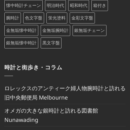
懐中時計チェーン
明治時代
昭和時代
箱付き
腕時計
色文字盤
蛍光塗料
金彩文字盤
金無垢懐中時計
金無垢腕時計
銀無垢チェーン
銀無垢懐中時計
黒文字盤
時計と街歩き・コラム
ロレックスのアンティーク婦人物腕時計と訪れる
旧中央郵便局 Melbourne
オメガの大きな銀時計と訪れる図書館
Nunawading