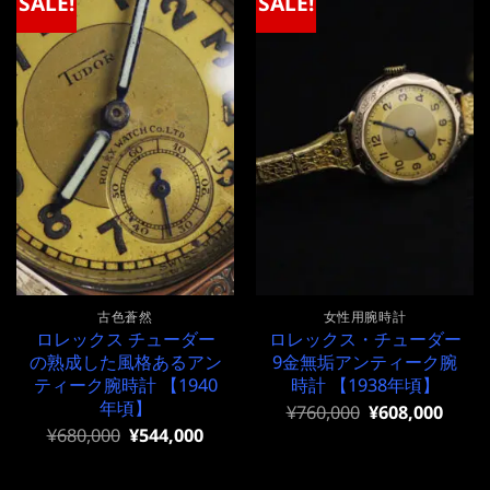
SALE!
SALE!
古色蒼然
女性用腕時計
ロレックス チューダー
ロレックス・チューダー
の熟成した風格あるアン
9金無垢アンティーク腕
ティーク腕時計 【1940
時計 【1938年頃】
年頃】
元
現
¥
760,000
¥
608,000
の
在
元
現
¥
680,000
¥
544,000
価
の
の
在
格
価
価
の
は
格
格
価