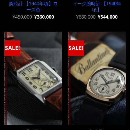
腕時計 【1940年頃】ロ
ィーク腕時計 【1940年
ーズ色
頃】
元
現
元
現
¥
450,000
¥
360,000
¥
680,000
¥
544,000
の
在
の
在
価
の
価
の
格
価
格
価
は
格
は
格
¥450,000
は
¥680,000
は
で
¥450,000
で
¥680,000
SALE!
SALE!
し
で
し
で
た。
す。
た。
す。