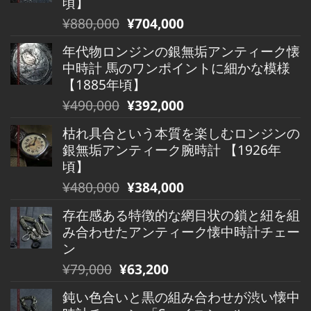
頃】
元
現
¥
880,000
¥
704,000
の
在
年代物ロンジンの銀無垢アンティーク懐
価
の
中時計 馬のワンポイントに細かな模様
格
価
【1885年頃】
は
格
元
現
¥
490,000
¥
392,000
¥880,000
は
の
在
で
¥880,000
枯れ具合という本質を楽しむロンジンの
価
の
し
で
銀無垢アンティーク腕時計 【1926年
格
価
た。
す。
頃】
は
格
元
現
¥
480,000
¥
384,000
¥490,000
は
の
在
で
¥490,000
存在感ある特徴的な網目状の鎖と紐を組
価
の
し
で
み合わせたアンティーク懐中時計チェー
格
価
た。
す。
ン
は
格
元
現
¥
79,000
¥
63,200
¥480,000
は
の
在
で
¥480,000
鈍い色合いと黒の組み合わせが渋い懐中
価
の
し
で