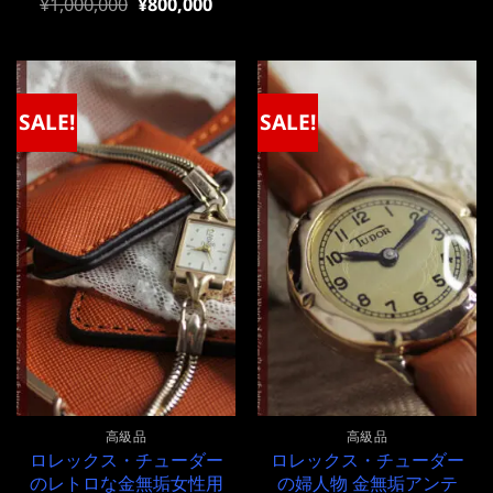
元
現
¥
1,000,000
¥
800,000
の
在
価
の
格
価
は
格
¥1,000,000
は
で
¥1,000,000
SALE!
SALE!
し
で
た。
す。
高級品
高級品
ロレックス・チューダー
ロレックス・チューダー
のレトロな金無垢女性用
の婦人物 金無垢アンテ