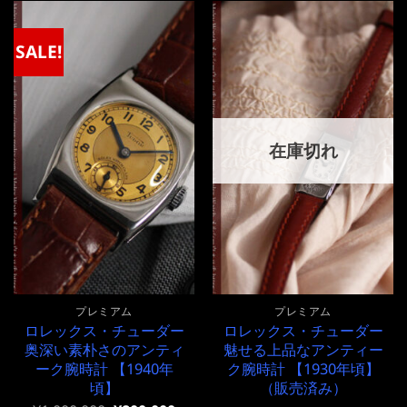
¥760,000
は
は
格
で
¥760,000
¥680,000
は
し
で
で
¥680,000
SALE!
た。
す。
し
で
た。
す。
在庫切れ
プレミアム
プレミアム
ロレックス・チューダー
ロレックス・チューダー
奥深い素朴さのアンティ
魅せる上品なアンティー
ーク腕時計 【1940年
ク腕時計 【1930年頃】
頃】
（販売済み）