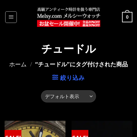
Skip
to
0
content
チュードル
ホーム
/
“チュードル”にタグ付けされた商品
絞り込み