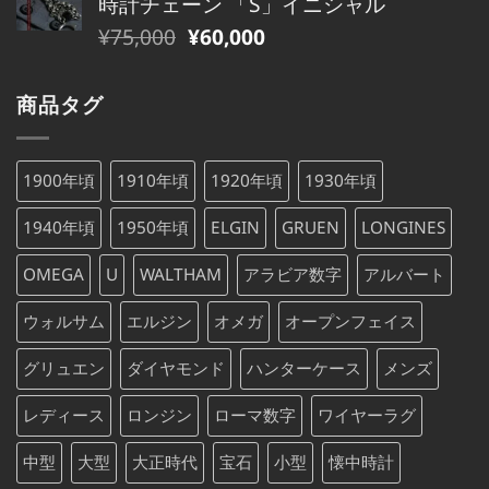
時計チェーン 「S」イニシャル
格
価
た。
す。
元
現
¥
75,000
¥
60,000
は
格
の
在
¥79,000
は
価
の
で
¥79,000
商品タグ
格
価
し
で
は
格
た。
す。
¥75,000
は
1900年頃
1910年頃
1920年頃
1930年頃
で
¥75,000
し
で
1940年頃
1950年頃
ELGIN
GRUEN
LONGINES
た。
す。
OMEGA
U
WALTHAM
アラビア数字
アルバート
ウォルサム
エルジン
オメガ
オープンフェイス
グリュエン
ダイヤモンド
ハンターケース
メンズ
レディース
ロンジン
ローマ数字
ワイヤーラグ
中型
大型
大正時代
宝石
小型
懐中時計