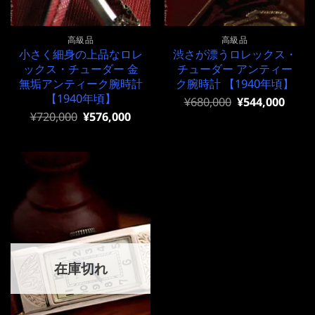
高級品
高級品
小さく細身の上品なロレ
渋さが漂うロレックス・
ックス・チューダー 金
チューダー アンティー
無垢アンティーク腕時計
ク腕時計 【1940年頃】
【1940年頃】
元
現
¥
680,000
¥
544,000
の
在
元
現
¥
720,000
¥
576,000
価
の
の
在
格
価
価
の
は
格
格
価
¥680,000
は
は
格
で
¥680,000
¥720,000
は
し
で
で
¥720,000
た。
す。
し
で
た。
す。
在庫切れ