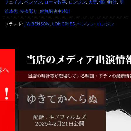
フェイス
,
ベンソン
,
ローマ数字
,
ロンジン
,
大型
,
懐中時計
,
明
治時代
,
特殊彫り
,
銀無垢懐中時計
ブランド:
J.W.BENSON
,
LONGINES
,
ベンソン
,
ロンジン