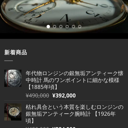
新着商品
年代物ロンジンの銀無垢アンティーク懐
中時計 馬のワンポイントに細かな模様
【1885年頃】
元
現
¥
490,000
¥
392,000
の
在
枯れ具合という本質を楽しむロンジンの
価
の
銀無垢アンティーク腕時計 【1926年
格
価
頃】
は
格