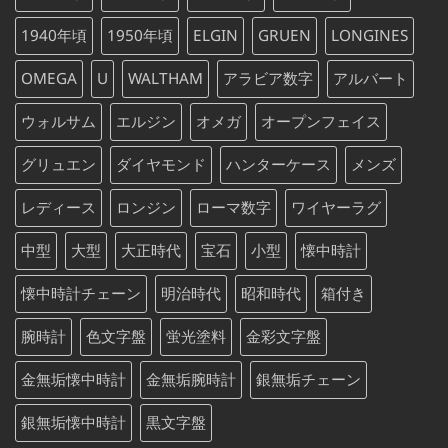
で
¥88,000
し
で
1940年頃
1950年頃
ELGIN
GRUEN
LONGINES
た。
す。
OMEGA
U
WALTHAM
アラビア数字
アルバート
ウォルサム
エルジン
オメガ
オープンフェイス
グリュエン
ダイヤモンド
ハンターケース
メンズ
レディース
ロンジン
ローマ数字
ワイヤーラグ
中型
大型
大正時代
宝石
小型
懐中時計
懐中時計チェーン
明治時代
昭和時代
箱付き
腕時計
色文字盤
蛍光塗料
金彩文字盤
金無垢懐中時計
金無垢腕時計
銀無垢チェーン
銀無垢懐中時計
黒文字盤