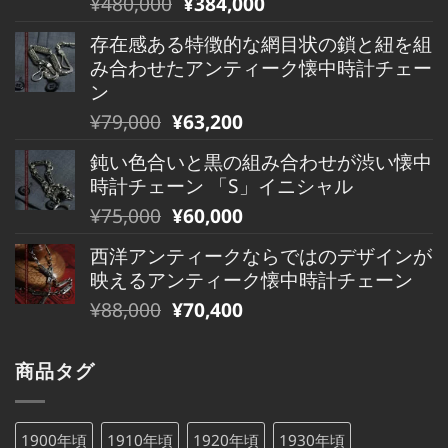
元
現
¥
480,000
¥
384,000
¥490,000
は
の
在
で
¥490,000
存在感ある特徴的な網目状の鎖と紐を組
価
の
し
で
み合わせたアンティーク懐中時計チェー
格
価
た。
す。
ン
は
格
元
現
¥
79,000
¥
63,200
¥480,000
は
の
在
で
¥480,000
鈍い色合いと黒の組み合わせが渋い懐中
価
の
し
で
時計チェーン 「S」イニシャル
格
価
た。
す。
元
現
¥
75,000
¥
60,000
は
格
の
在
¥79,000
は
西洋アンティークならではのデザインが
価
の
で
¥79,000
映えるアンティーク懐中時計チェーン
格
価
し
で
元
現
¥
88,000
¥
70,400
は
格
た。
す。
の
在
¥75,000
は
価
の
で
¥75,000
商品タグ
格
価
し
で
は
格
た。
す。
¥88,000
は
1900年頃
1910年頃
1920年頃
1930年頃