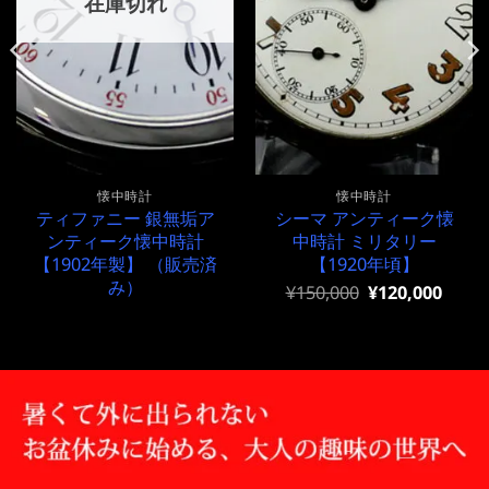
在庫切れ
懐中時計
懐中時計
ティファニー 銀無垢ア
シーマ アンティーク懐
ンティーク懐中時計
中時計 ミリタリー
【1902年製】 （販売済
【1920年頃】
み）
元
現
¥
150,000
¥
120,000
の
在
価
の
格
価
は
格
¥150,000
は
で
¥150,000
し
で
た。
す。