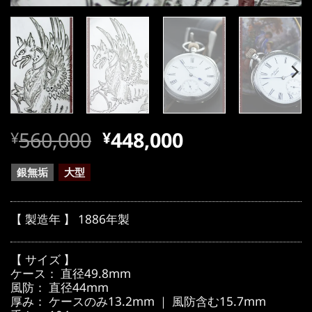
元
現
560,000
448,000
¥
¥
の
在
価
の
銀無垢
大型
格
価
は
格
【 製造年 】 1886年製
¥560,000
は
で
¥560,000
【 サイズ 】
し
で
ケース： 直径49.8mm
風防： 直径44mm
た。
す。
厚み： ケースのみ13.2mm ｜ 風防含む15.7mm