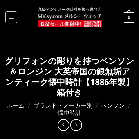
Skip
to
0
content
グリフォンの彫りを持つベンソン
＆ロンジン 大英帝国の銀無垢ア
ンティーク懐中時計【1886年製】
箱付き
ホーム
/
ブランド・メーカー別
/
ベンソン
/
懐中時計