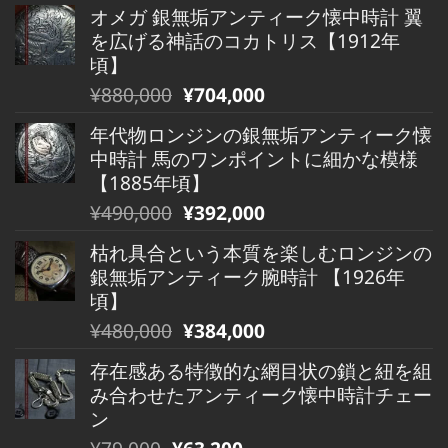
オメガ 銀無垢アンティーク懐中時計 翼
を広げる神話のコカトリス【1912年
頃】
元
現
¥
880,000
¥
704,000
の
在
年代物ロンジンの銀無垢アンティーク懐
価
の
中時計 馬のワンポイントに細かな模様
格
価
【1885年頃】
は
格
元
現
¥
490,000
¥
392,000
¥880,000
は
の
在
で
¥880,000
枯れ具合という本質を楽しむロンジンの
価
の
し
で
銀無垢アンティーク腕時計 【1926年
格
価
た。
す。
頃】
は
格
元
現
¥
480,000
¥
384,000
¥490,000
は
の
在
で
¥490,000
存在感ある特徴的な網目状の鎖と紐を組
価
の
し
で
み合わせたアンティーク懐中時計チェー
格
価
た。
す。
ン
は
格
元
現
¥
79,000
¥
63,200