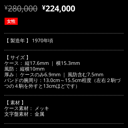
元
現
280,000
224,000
¥
¥
の
在
価
の
女性
格
価
は
格
【 製造年 】 1970年頃
¥280,000
は
で
¥280,000
【 サイズ 】
し
で
ケース： 縦17.6mm ｜ 横15.3mm
風防： 縦横10mm
た。
す。
厚み： ケースのみ6.9mm ｜ 風防含む7.5mm
バンドの腕周り：13.0cm～15.5cm程度（左右２駒づ
つの４駒を外すと13cmほどです）
【 素材 】
ケース素材： メッキ
文字盤素材： 金属