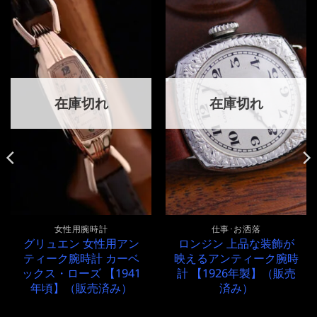
在庫切れ
在庫切れ
女性用腕時計
仕事･お洒落
グリュエン 女性用アン
ロンジン 上品な装飾が
ティーク腕時計 カーベ
映えるアンティーク腕時
ックス・ローズ 【1941
計 【1926年製】（販売
年頃】（販売済み）
済み）