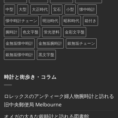
中型
大型
大正時代
宝石
小型
懐中時計
懐中時計チェーン
明治時代
昭和時代
箱付き
腕時計
色文字盤
蛍光塗料
金彩文字盤
金無垢懐中時計
金無垢腕時計
銀無垢チェーン
銀無垢懐中時計
黒文字盤
時計と街歩き・コラム
ロレックスのアンティーク婦人物腕時計と訪れる
旧中央郵便局 Melbourne
オメガの大きな銀時計と訪れる図書館