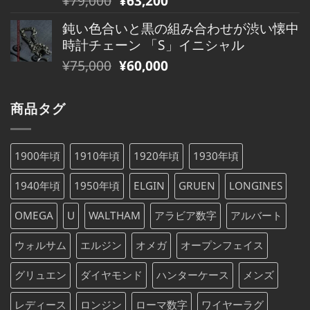
¥480,000
は
の
在
で
¥480,000
鈍い色合いと黒の組み合わせが渋い懐中
価
の
し
で
時計チェーン 「S」イニシャル
格
価
た。
す。
元
現
¥
75,000
¥
60,000
は
格
の
在
¥79,000
は
価
の
で
¥79,000
商品タグ
格
価
し
で
は
格
た。
す。
¥75,000
は
1900年頃
1910年頃
1920年頃
1930年頃
で
¥75,000
し
で
1940年頃
1950年頃
ELGIN
GRUEN
LONGINES
た。
す。
OMEGA
U
WALTHAM
アラビア数字
アルバート
ウォルサム
エルジン
オメガ
オープンフェイス
グリュエン
ダイヤモンド
ハンターケース
メンズ
レディース
ロンジン
ローマ数字
ワイヤーラグ