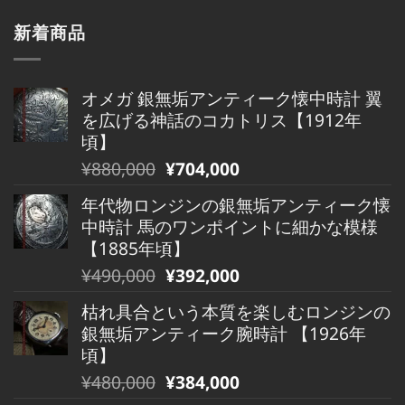
新着商品
オメガ 銀無垢アンティーク懐中時計 翼
を広げる神話のコカトリス【1912年
頃】
元
現
¥
880,000
¥
704,000
の
在
年代物ロンジンの銀無垢アンティーク懐
価
の
中時計 馬のワンポイントに細かな模様
格
価
【1885年頃】
は
格
元
現
¥
490,000
¥
392,000
¥880,000
は
の
在
で
¥880,000
枯れ具合という本質を楽しむロンジンの
価
の
し
で
銀無垢アンティーク腕時計 【1926年
格
価
た。
す。
頃】
は
格
元
現
¥
480,000
¥
384,000
¥490,000
は
の
在