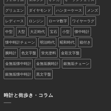
グリュエン
ダイヤモンド
ハンターケース
メンズ
レディース
ロンジン
ローマ数字
ワイヤーラグ
中型
大型
大正時代
宝石
小型
懐中時計
懐中時計チェーン
明治時代
昭和時代
箱付き
腕時計
色文字盤
蛍光塗料
金彩文字盤
金無垢懐中時計
金無垢腕時計
銀無垢チェーン
銀無垢懐中時計
黒文字盤
時計と街歩き・コラム