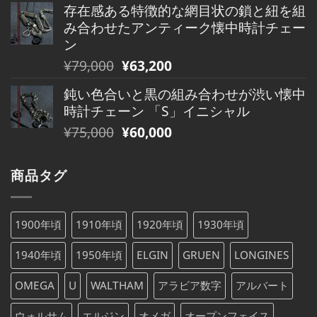
で
¥490,000
存在感ある特徴的な網目状の鎖と紐を組
価
の
し
で
み合わせたアンティーク懐中時計チェー
格
価
た。
す。
ン
は
格
元
現
¥
79,000
¥
63,200
¥480,000
は
の
在
で
¥480,000
鈍い色合いと黒の組み合わせが渋い懐中
価
の
し
で
時計チェーン 「S」イニシャル
格
価
た。
す。
元
現
¥
75,000
¥
60,000
は
格
の
在
¥79,000
は
価
の
で
¥79,000
商品タグ
格
価
し
で
は
格
た。
す。
¥75,000
は
1900年頃
1910年頃
1920年頃
1930年頃
で
¥75,000
し
で
1940年頃
1950年頃
ELGIN
GRUEN
LONGINES
た。
す。
OMEGA
U
WALTHAM
アラビア数字
アルバート
ウォルサム
エルジン
オメガ
オープンフェイス