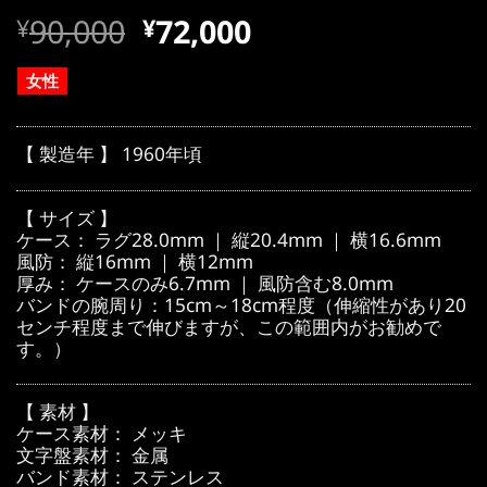
元
現
90,000
72,000
¥
¥
の
在
価
の
女性
格
価
は
格
【 製造年 】 1960年頃
¥90,000
は
で
¥90,000
【 サイズ 】
し
で
ケース： ラグ28.0mm ｜ 縦20.4mm ｜ 横16.6mm
風防： 縦16mm ｜ 横12mm
た。
す。
厚み： ケースのみ6.7mm ｜ 風防含む8.0mm
バンドの腕周り：15cm～18cm程度（伸縮性があり20
センチ程度まで伸びますが、この範囲内がお勧めで
す。）
【 素材 】
ケース素材： メッキ
文字盤素材： 金属
バンド素材： ステンレス