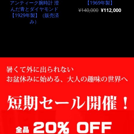
アンティーク腕時計 澄
【1969年製】
んだ青とダイヤモンド
元
現
¥
140,000
¥
112,000
の
在
【1929年製】（販売済
価
の
み）
格
価
は
格
¥140,000
は
で
¥140,000
し
で
た。
す。