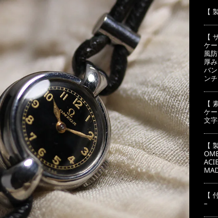
格
は
【 
¥2
で
【 
し
ケー
風防
た
厚み
バン
ンチ
【 
ケー
文字
【 
OME
ACI
MA
【 
–