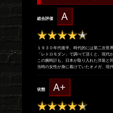
A
総合評価
★★★★★
★★★★★
１９３０年代後半、時代的には第二次世
「レトロモダン」で調べて頂くと、現代
この腕時計も、日本が取り入れた洋装と
当時の女性が身に着けていたオメガ、現
A+
状態
★★★★★
★★★★★