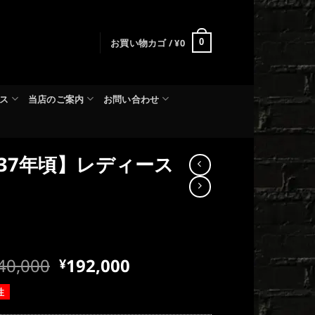
お買い物カゴ /
¥
0
0
ス
当店のご案内
お問い合わせ
937年頃】レディース
現
40,000
192,000
¥
在
性
の