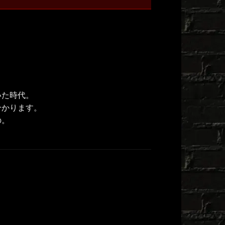
いた時代。
分かります。
の。