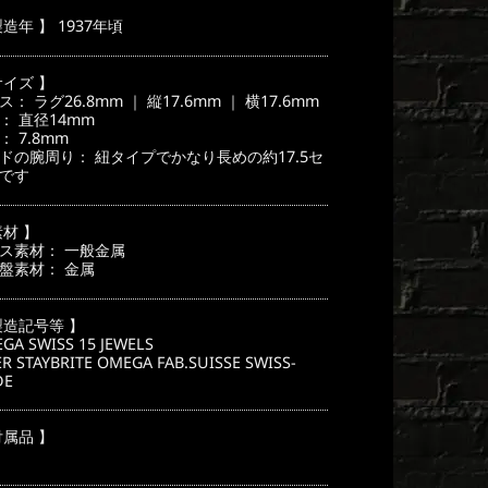
価
格
製造年 】 1937年頃
40,000
は
¥240,000
サイズ 】
で
ス： ラグ26.8mm ｜ 縦17.6mm ｜ 横17.6mm
： 直径14mm
。
す。
： 7.8mm
ドの腕周り： 紐タイプでかなり長めの約17.5セ
です
素材 】
ス素材： 一般金属
盤素材： 金属
製造記号等 】
GA SWISS 15 JEWELS
ER STAYBRITE OMEGA FAB.SUISSE SWISS-
DE
付属品 】