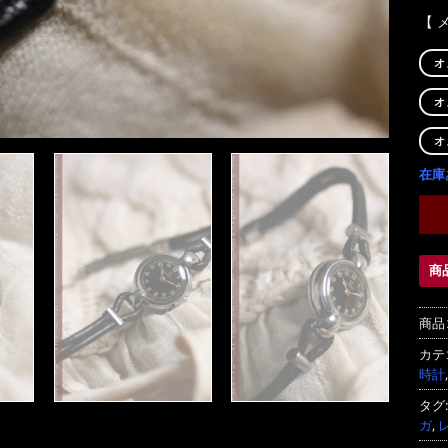
【 
オ
オ
オ
在庫
商
商品
カテ
時計
タグ
ガ
,