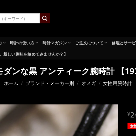
力
時計の使い方
時計マガジン
ご注文について
修理とサービ
、新しい趣味を始めてみませんか？】
モダンな黒 アンティーク腕時計 【1
ホーム
/
ブランド・メーカー別
/
オメガ
/
女性用腕時計
元
2
¥
の
女
価