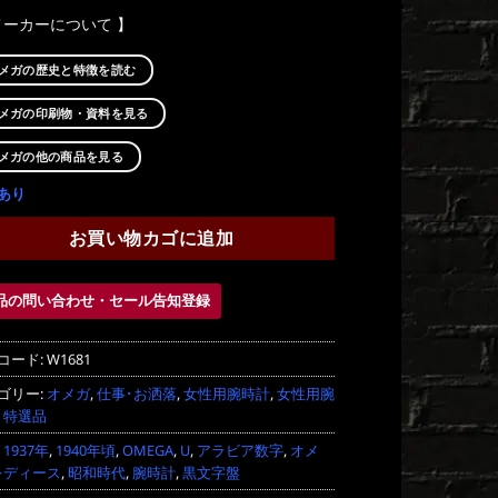
メーカーについて 】
メガの歴史と特徴を読む
メガの印刷物・資料を見る
メガの他の商品を見る
あり
お買い物カゴに追加
品の問い合わせ・セール告知登録
コード:
W1681
ゴリー:
オメガ
,
仕事･お洒落
,
女性用腕時計
,
女性用腕
,
特選品
:
1937年
,
1940年頃
,
OMEGA
,
U
,
アラビア数字
,
オメ
レディース
,
昭和時代
,
腕時計
,
黒文字盤