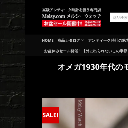
Skip
to
検
content
索
対
象:
HOME
商品カタログ
アンティーク時計の魅
お盆休みセール開催！【外に出られないこの季節
オメガ1930年代の
SALE!