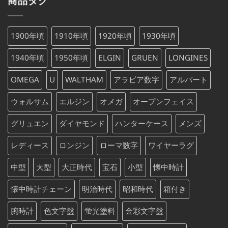
格
価
し
で
は
格
た。
す。
¥75,000
は
1900年頃
1910年頃
1920年頃
1930年頃
で
¥75,000
し
で
1940年頃
1950年頃
ELGIN
GRUEN
LONGINES
た。
す。
OMEGA
U
WALTHAM
アラビア数字
アルバート
ウォルサム
エルジン
オメガ
オープンフェイス
グリュエン
ダイヤモンド
ハンターケース
メンズ
レディース
ロンジン
ローマ数字
ワイヤーラグ
中型
大型
大正時代
宝石
小型
懐中時計
懐中時計チェーン
明治時代
昭和時代
箱付き
腕時計
色文字盤
蛍光塗料
金彩文字盤