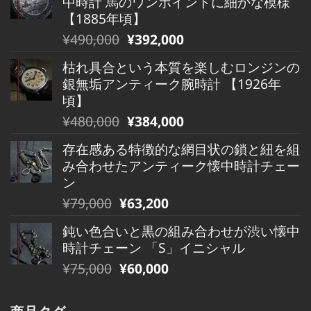
中時計 馬のワンポイントに細かな模様
格
価
【1885年頃】
は
格
元
現
¥
490,000
¥
392,000
¥680,000
は
の
在
で
¥680,000
枯れ具合という本質を楽しむロンジンの
価
の
し
で
銀無垢アンティーク腕時計 【1926年
格
価
た。
す。
頃】
は
格
元
現
¥
480,000
¥
384,000
¥490,000
は
の
在
で
¥490,000
存在感ある特徴的な網目状の鎖と紐を組
価
の
し
で
み合わせたアンティーク懐中時計チェー
格
価
た。
す。
ン
は
格
元
現
¥
79,000
¥
63,200
¥480,000
は
の
在
で
¥480,000
鈍い色合いと黒の組み合わせが渋い懐中
価
の
し
で
時計チェーン 「S」イニシャル
格
価
た。
す。
元
現
¥
75,000
¥
60,000
は
格
の
在
¥79,000
は
価
の
で
¥79,000
商品タグ