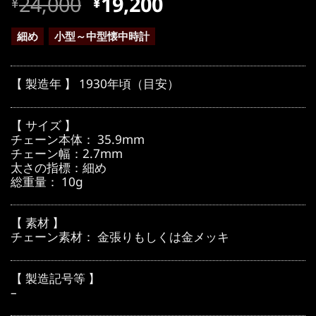
元
現
24,000
19,200
¥
¥
の
在
価
の
細め
小型～中型懐中時計
格
価
は
格
【 製造年 】 1930年頃（目安）
¥24,000
は
で
¥24,000
【 サイズ 】
し
で
チェーン本体： 35.9mm
チェーン幅：2.7mm
た。
す。
太さの指標：細め
総重量： 10g
【 素材 】
チェーン素材： 金張りもしくは金メッキ
【 製造記号等 】
–