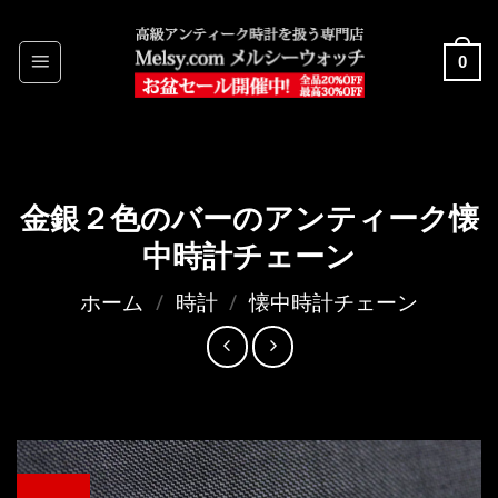
Skip
to
0
content
金銀２色のバーのアンティーク懐
中時計チェーン
ホーム
/
時計
/
懐中時計チェーン