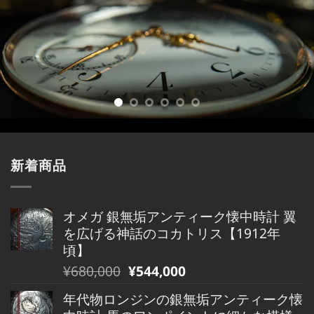
新着商品
オメガ 銀無垢アンティーク懐中時計 翼
を広げる神話のコカトリス【1912年
頃】
元
現
¥
680,000
¥
544,000
の
在
年代物ロンジンの銀無垢アンティーク懐
価
の