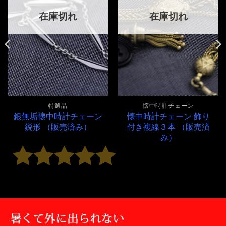
在庫切れ
在庫切れ
特選品
懐中時計チェーン
銀無垢懐中時計チェーン
懐中時計チェーン 飾り
鋭形 （販売済み）
付き複線３本 （販売済
み）
5段階中
5
の評価