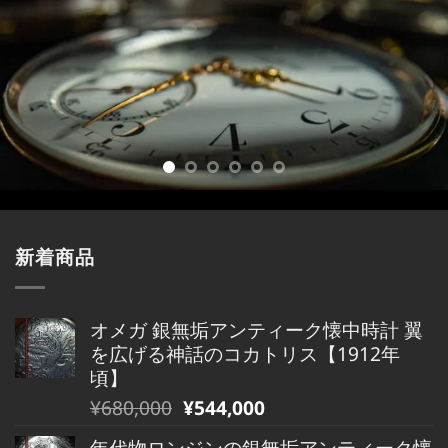
新着商品
オメガ 銀無垢アンティーク懐中時計 翼
を広げる神話のコカトリス【1912年
頃】
元
現
¥
680,000
¥
544,000
の
在
年代物ロンジンの銀無垢アンティーク懐