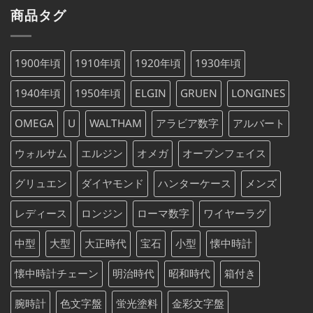
価
の
で
¥79,000
商品タグ
格
価
し
で
は
格
た。
す。
¥75,000
は
1900年頃
1910年頃
1920年頃
1930年頃
で
¥75,000
し
で
1940年頃
1950年頃
ELGIN
GRUEN
LONGINES
た。
す。
OMEGA
U
WALTHAM
アラビア数字
アルバート
ウォルサム
エルジン
オメガ
オープンフェイス
グリュエン
ダイヤモンド
ハンターケース
メンズ
レディース
ロンジン
ローマ数字
ワイヤーラグ
中型
大型
大正時代
宝石
小型
懐中時計
懐中時計チェーン
明治時代
昭和時代
箱付き
腕時計
色文字盤
蛍光塗料
金彩文字盤