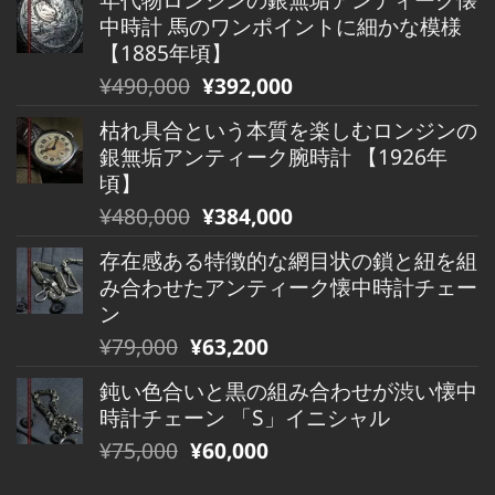
価
の
中時計 馬のワンポイントに細かな模様
格
価
【1885年頃】
は
格
元
現
¥
490,000
¥
392,000
¥680,000
は
の
在
で
¥680,000
枯れ具合という本質を楽しむロンジンの
価
の
し
で
銀無垢アンティーク腕時計 【1926年
格
価
た。
す。
頃】
は
格
元
現
¥
480,000
¥
384,000
¥490,000
は
の
在
で
¥490,000
存在感ある特徴的な網目状の鎖と紐を組
価
の
し
で
み合わせたアンティーク懐中時計チェー
格
価
た。
す。
ン
は
格
元
現
¥
79,000
¥
63,200
¥480,000
は
の
在
で
¥480,000
鈍い色合いと黒の組み合わせが渋い懐中
価
の
し
で
時計チェーン 「S」イニシャル
格
価
た。
す。
元
現
¥
75,000
¥
60,000
は
格
の
在
¥79,000
は