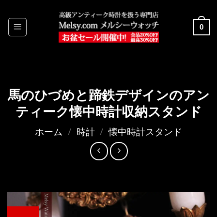
Skip
to
0
content
馬のひづめと蹄鉄デザインのアン
ティーク懐中時計収納スタンド
ホーム
/
時計
/
懐中時計スタンド