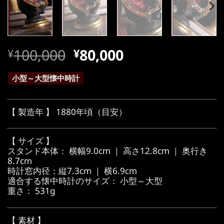
元
現
100,000
80,000
¥
¥
の
在
価
の
小型～大型懐中時計
格
価
は
格
【 製造年 】 1880年頃（目安）
¥100,000
は
で
¥100,000
【 サイズ 】
し
で
スタンド本体： 横幅9.0cm ｜ 高さ12.8cm ｜ 奥行き
8.7cm
た。
す。
時計窓内径：縦7.3cm ｜ 横6.9cm
適合する懐中時計のサイズ： 小型～大型
重さ： 531g
【 素材 】