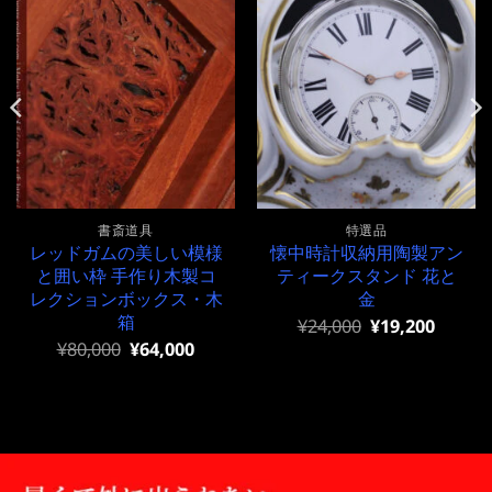
書斎道具
特選品
レッドガムの美しい模様
懐中時計収納用陶製アン
と囲い枠 手作り木製コ
ティークスタンド 花と
レクションボックス・木
金
箱
元
現
¥
24,000
¥
19,200
の
在
元
現
¥
80,000
¥
64,000
価
の
の
在
格
価
価
の
は
格
格
価
¥24,000
は
は
格
で
¥24,000
¥80,000
は
し
で
で
¥80,000
た。
す。
し
で
た。
す。