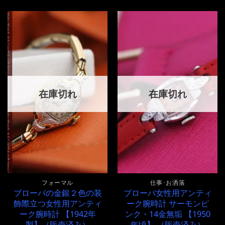
在庫切れ
在庫切れ
フォーマル
仕事･お洒落
ブローバの金銀２色の装
ブローバ女性用アンティ
飾際立つ女性用アンティ
ーク腕時計 サーモンピ
ーク腕時計 【1942年
ンク・14金無垢 【1950
製】（販売済み）
年頃】 （販売済み）