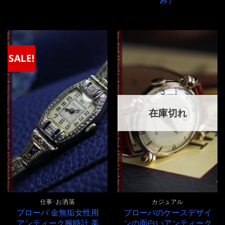
価
の
格
価
は
格
¥200,000
は
で
¥200,000
し
で
た。
す。
SALE!
在庫切れ
仕事･お洒落
カジュアル
ブローバ 金無垢女性用
ブローバのケースデザイ
アンティーク腕時計 美
ンの面白いアンティーク