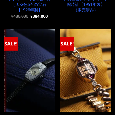
しい2色6石の宝石
腕時計【1951年製】
【1926年製】
（販売済み）
元
現
¥
480,000
¥
384,000
の
在
価
の
格
価
は
格
¥480,000
は
で
¥480,000
SALE!
SALE!
し
で
た。
す。