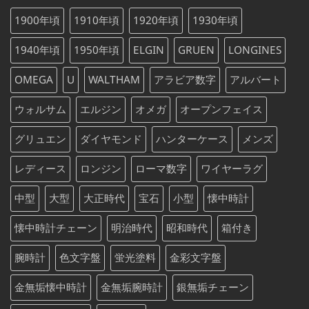
た。
す。
¥75,000
は
1900年頃
1910年頃
1920年頃
1930年頃
で
¥75,000
し
で
1940年頃
1950年頃
ELGIN
GRUEN
LONGINES
た。
す。
OMEGA
U
WALTHAM
アラビア数字
アルバート
ウォルサム
エルジン
オメガ
オープンフェイス
グリュエン
ダイヤモンド
ハンターケース
メンズ
レディース
ロンジン
ローマ数字
ワイヤーラグ
中型
大型
大正時代
宝石
小型
懐中時計
懐中時計チェーン
明治時代
昭和時代
箱付き
腕時計
色文字盤
蛍光塗料
金彩文字盤
金無垢懐中時計
金無垢腕時計
銀無垢チェーン