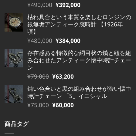
元
現
¥
490,000
¥
392,000
¥880,000
は
の
在
で
¥880,000
枯れ具合という本質を楽しむロンジンの
価
の
し
で
銀無垢アンティーク腕時計 【1926年
格
価
た。
す。
頃】
は
格
元
現
¥
480,000
¥
384,000
¥490,000
は
の
在
で
¥490,000
存在感ある特徴的な網目状の鎖と紐を組
価
の
し
で
み合わせたアンティーク懐中時計チェー
格
価
た。
す。
ン
は
格
元
現
¥
79,000
¥
63,200
¥480,000
は
の
在
で
¥480,000
鈍い色合いと黒の組み合わせが渋い懐中
価
の
し
で
時計チェーン 「S」イニシャル
格
価
た。
す。
元
現
¥
75,000
¥
60,000
は
格
の
在
¥79,000
は
価
の
で
¥79,000
商品タグ
格
価
し
で
は
格