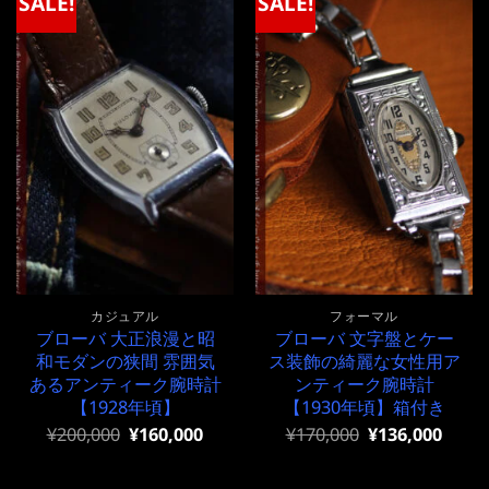
SALE!
SALE!
カジュアル
フォーマル
ブローバ 大正浪漫と昭
ブローバ 文字盤とケー
和モダンの狭間 雰囲気
ス装飾の綺麗な女性用ア
あるアンティーク腕時計
ンティーク腕時計
【1928年頃】
【1930年頃】箱付き
元
現
元
現
¥
200,000
¥
160,000
¥
170,000
¥
136,000
の
在
の
在
価
の
価
の
格
価
格
価