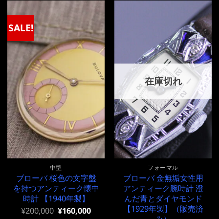
は
格
は
格
¥200,000
は
¥170,000
は
で
¥200,000
で
¥170,000
SALE!
し
で
し
で
た。
す。
た。
す。
在庫切れ
中型
フォーマル
ブローバ 桜色の文字盤
ブローバ 金無垢女性用
を持つアンティーク懐中
アンティーク腕時計 澄
時計 【1940年製】
んだ青とダイヤモンド
【1929年製】（販売済
元
現
¥
200,000
¥
160,000
の
在
み）