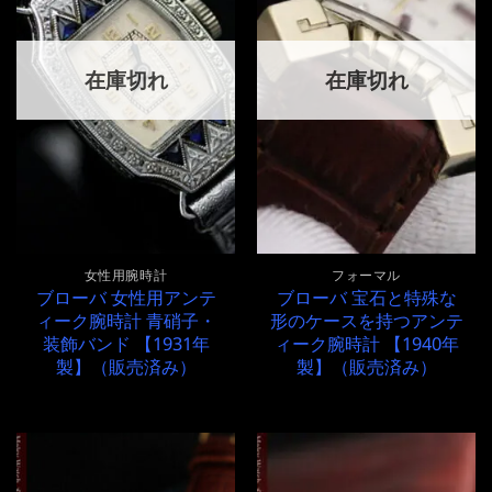
在庫切れ
在庫切れ
女性用腕時計
フォーマル
ブローバ 女性用アンテ
ブローバ 宝石と特殊な
ィーク腕時計 青硝子・
形のケースを持つアンテ
装飾バンド 【1931年
ィーク腕時計 【1940年
製】（販売済み）
製】（販売済み）