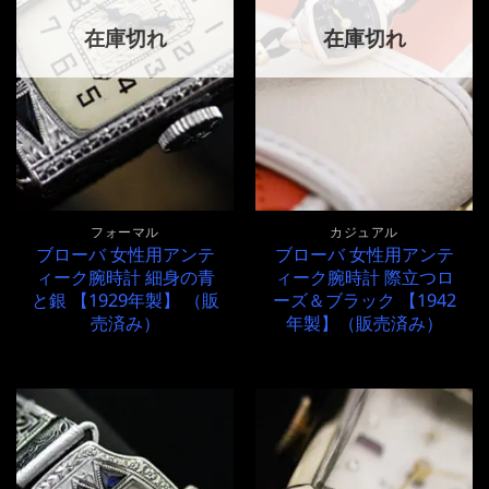
在庫切れ
在庫切れ
フォーマル
カジュアル
ブローバ 女性用アンテ
ブローバ 女性用アンテ
ィーク腕時計 細身の青
ィーク腕時計 際立つロ
と銀 【1929年製】 （販
ーズ＆ブラック 【1942
売済み）
年製】（販売済み）