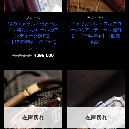
ブローバ
カジュアル
緑のエメラルド色とバン
アメリカンレトロなブロ
ドも美しいブローバのア
ーバのアンティーク腕時
ンティーク腕時計
計 【1944年頃】（販売
【1930年頃】ダイヤモ
済み）
ンド
元
現
¥
370,000
¥
296,000
の
在
価
の
格
価
は
格
¥370,000
は
で
¥370,000
し
で
た。
す。
在庫切れ
在庫切れ