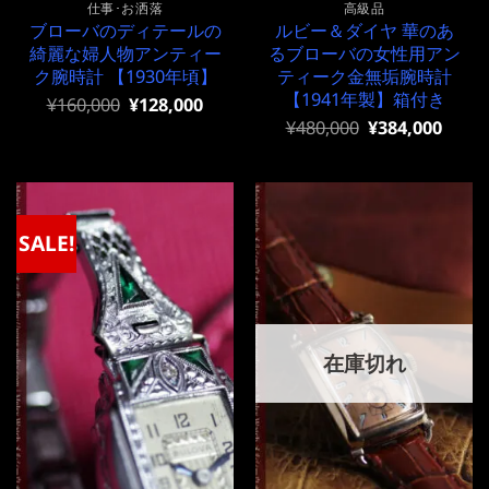
仕事･お洒落
高級品
ブローバのディテールの
ルビー＆ダイヤ 華のあ
綺麗な婦人物アンティー
るブローバの女性用アン
ク腕時計 【1930年頃】
ティーク金無垢腕時計
【1941年製】箱付き
元
現
¥
160,000
¥
128,000
の
在
元
現
¥
480,000
¥
384,000
価
の
の
在
格
価
価
の
は
格
格
価
¥160,000
は
は
格
で
¥160,000
¥480,000
は
し
で
で
¥480,000
SALE!
た。
す。
し
で
た。
す。
在庫切れ