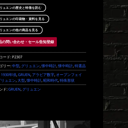
リュエンの歴史と特徴を読む
リュエンの印刷物・資料を見る
リュエンの他の商品を見る
品の問い合わせ・セール告知登録
コード:
P2307
ゴリー:
中型
,
グリュエン
,
懐中時計
,
懐中時計
,
特選品
:
1930年頃
,
GRUEN
,
アラビア数字
,
オープンフェイ
グリュエン
,
大型
,
懐中時計
,
昭和時代
,
特殊形状
ンド:
GRUEN
,
グリュエン