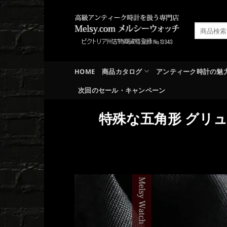
Skip
to
検
content
索
対
象:
HOME
商品カタログ
アンティーク時計の魅
次回のセール・キャンペーン
特殊な五角形 グリュ