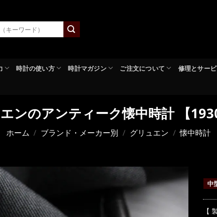
力
時計の使い方
時計マガジン
ご注文について
修理とサービ
エンのアンティーク懐中時計 【19
ホーム
/
ブランド・メーカー別
/
グリュエン
/
懐中時計
中
【 