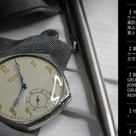
【 
ケー
風防
厚み
重さ
【 
ケー
文字
【 
GRU
JEW
GRU
REI
【 
–
【 