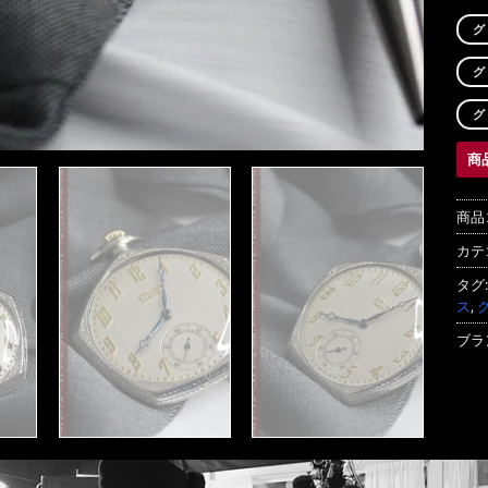
グ
グ
グ
商
商品
カテ
タグ
ス
,
ブラ