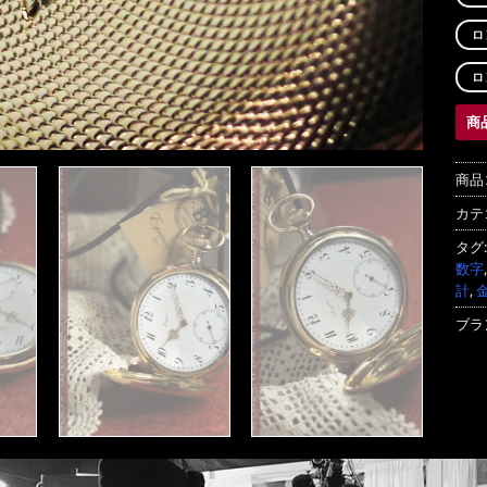
ロ
ロ
商
商品
カテ
タグ
数字
計
,
ブラ