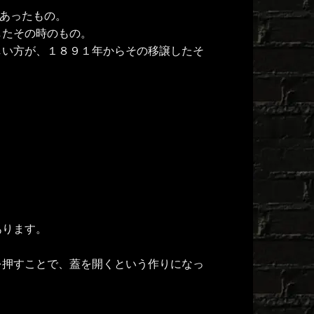
にあったもの。
したその時のもの。
しい方が、１８９１年からその移譲したそ
あります。
を押すことで、蓋を開くという作りになっ
。