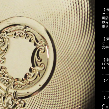
【 
ケー
風防
厚み
重さ
【 
ケー
文字
【 
LON
EF 
【 
–
【 
ロ