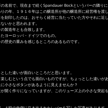
前で、現在まで続くSpandauer Bockというバーの隣り
わりの年、１９１６年はこの醸造所が他の醸造所に経営権を渡
年を刻印したのは、おそらく経営に当たっていた方やそれに近
はないかと思われます。
計の製造年とも合致します。
ったヨーロッパ・ドイツでのもの。
その歴史の重みを感じるところのあるものです。
っとした違いが面白いところだと思います。
て楽しむという点でも面白いものですが、ちょっとした違いが
上に小さなボタンがあるように見えませんか？
蓋が開く作りになっていますが、このリューズ上の小さな突起
が、４時の外側に引き出されたレバーを写した写真があります