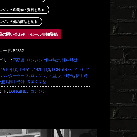
ンジンの印刷物・資料を見る
ンジンの他の商品を見る
品の問い合わせ・セール告知登録
コード:
P2352
ゴリー:
高級品
,
ロンジン
,
懐中時計
,
懐中時計
:
1910年頃
,
1915年
,
1920年頃
,
LONGINES
,
アラビア
,
ハンターケース
,
ロンジン
,
大型
,
大正時代
,
懐中時
金無垢懐中時計
,
陶製文字盤
ンド:
LONGINES
,
ロンジン