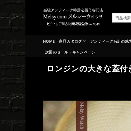
Skip
to
検
content
索
対
象:
HOME
商品カタログ
アンティーク時計の魅
次回のセール・キャンペーン
ロンジンの大きな蓋付き