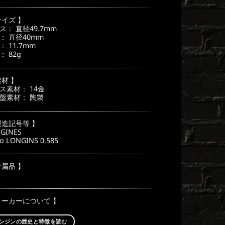
サイズ 】
ス： 直径49.7mm
： 直径40mm
： 11.7mm
： 82g
素材 】
ス素材： 14金
盤素材： 陶製
製造記号等 】
GINES
Co LONGINS 0.585
付属品 】
メーカーについて 】
ンジンの歴史と特徴を読む