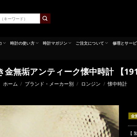
力
時計の使い方
時計マガジン
ご注文について
修理とサービ
金無垢アンティーク懐中時計 【19
ホーム
/
ブランド・メーカー別
/
ロンジン
/
懐中時計
金
【 