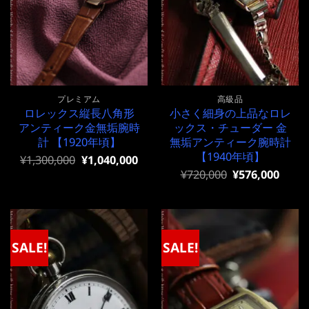
プレミアム
高級品
ロレックス縦長八角形
小さく細身の上品なロレ
アンティーク金無垢腕時
ックス・チューダー 金
計 【1920年頃】
無垢アンティーク腕時計
【1940年頃】
元
現
¥
1,300,000
¥
1,040,000
の
在
元
現
¥
720,000
¥
576,000
価
の
の
在
格
価
価
の
は
格
格
価
¥1,300,000
は
は
格
で
¥1,300,000
¥720,000
は
し
で
で
¥720,000
SALE!
SALE!
た。
す。
し
で
た。
す。