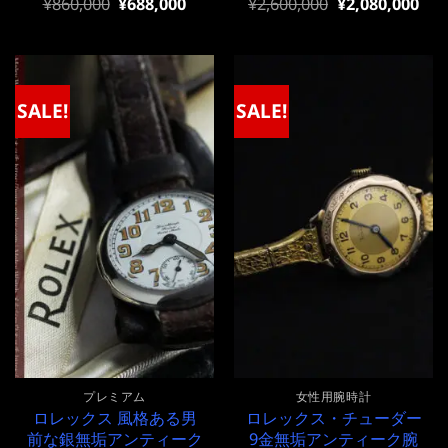
元
現
元
現
¥
860,000
¥
688,000
¥
2,600,000
¥
2,080,000
の
在
の
在
価
の
価
の
格
価
格
価
は
格
は
格
¥860,000
は
¥2,600,000
は
で
¥860,000
で
¥2,600,000
SALE!
SALE!
し
で
し
で
た。
す。
た。
す。
プレミアム
女性用腕時計
ロレックス 風格ある男
ロレックス・チューダー
前な銀無垢アンティーク
9金無垢アンティーク腕