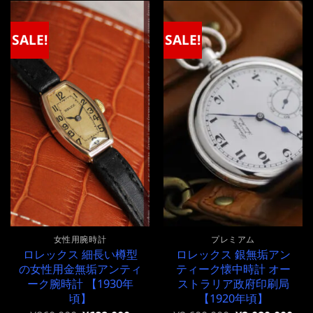
は
格
は
格
¥680,000
は
¥1,800,000
は
で
¥680,000
で
¥1,800,000
SALE!
SALE!
し
で
し
で
た。
す。
た。
す。
女性用腕時計
プレミアム
ロレックス 細長い樽型
ロレックス 銀無垢アン
の女性用金無垢アンティ
ティーク懐中時計 オー
ーク腕時計 【1930年
ストラリア政府印刷局
頃】
【1920年頃】