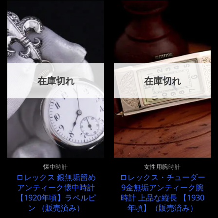
在庫切れ
在庫切れ
懐中時計
女性用腕時計
ロレックス 銀無垢留め
ロレックス・チューダー
アンティーク懐中時計
9金無垢アンティーク腕
【1920年頃】ラペルピ
時計 上品な縦長 【1930
ン （販売済み）
年頃】（販売済み）