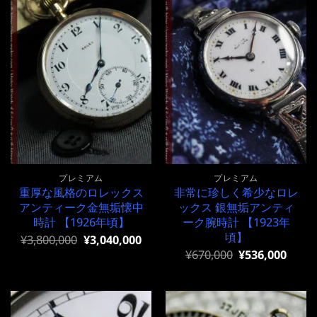
プレミアム
プレミアム
重厚な風格のロレックス
非常に珍しく希少なロレ
アンティーク金無垢懐中
ックス 銀無垢アンティ
時計 【1926年頃】
ーク腕時計 【1923年
頃】
元
現
¥
3,800,000
¥
3,040,000
の
在
元
現
¥
670,000
¥
536,000
価
の
の
在
格
価
価
の
は
格
格
価
¥3,800,000
は
は
格
で
¥3,800,000
¥670,000
は