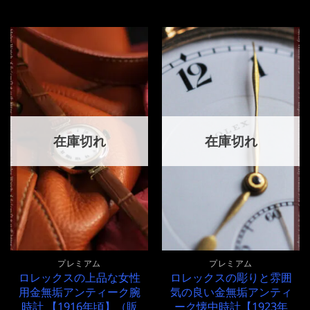
在庫切れ
在庫切れ
プレミアム
プレミアム
ロレックスの上品な女性
ロレックスの彫りと雰囲
用金無垢アンティーク腕
気の良い金無垢アンティ
時計 【1916年頃】（販
ーク懐中時計【1923年