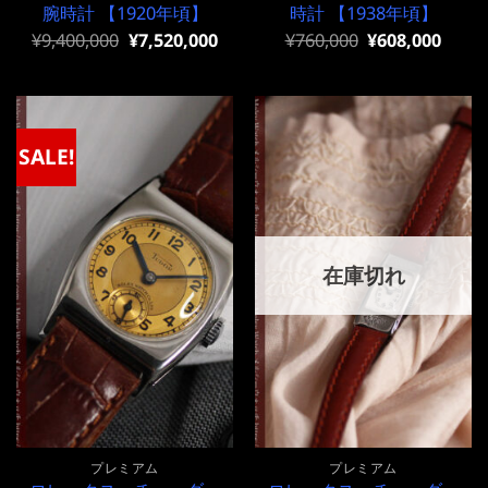
腕時計 【1920年頃】
時計 【1938年頃】
元
現
元
現
¥
9,400,000
¥
7,520,000
¥
760,000
¥
608,000
の
在
の
在
価
の
価
の
格
価
格
価
は
格
は
格
¥9,400,000
は
¥760,000
は
で
¥9,400,000
で
¥760,000
SALE!
し
で
し
で
た。
す。
た。
す。
在庫切れ
プレミアム
プレミアム