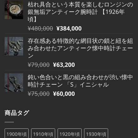
で
¥880,000
枯れ具合という本質を楽しむロンジンの
価
の
し
で
銀無垢アンティーク腕時計 【1926年
格
価
た。
す。
頃】
は
格
元
現
¥
480,000
¥
384,000
¥490,000
は
の
在
で
¥490,000
存在感ある特徴的な網目状の鎖と紐を組
価
の
し
で
み合わせたアンティーク懐中時計チェー
格
価
た。
す。
ン
は
格
元
現
¥
79,000
¥
63,200
¥480,000
は
の
在
で
¥480,000
鈍い色合いと黒の組み合わせが渋い懐中
価
の
し
で
時計チェーン 「S」イニシャル
格
価
た。
す。
元
現
¥
75,000
¥
60,000
は
格
の
在
¥79,000
は
価
の
で
¥79,000
商品タグ
格
価
し
で
は
格
た。
す。
¥75,000
は
1900年頃
1910年頃
1920年頃
1930年頃