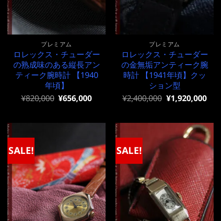
プレミアム
プレミアム
ロレックス・チューダー
ロレックス・チューダー
の熟成味のある縦長アン
の金無垢アンティーク腕
ティーク腕時計 【1940
時計 【1941年頃】クッ
年頃】
ション型
元
現
元
現
¥
820,000
¥
656,000
¥
2,400,000
¥
1,920,000
の
在
の
在
価
の
価
の
格
価
格
価
は
格
は
格
¥820,000
は
¥2,400,000
は
で
¥820,000
で
¥2,400,000
SALE!
SALE!
し
で
し
で
た。
す。
た。
す。