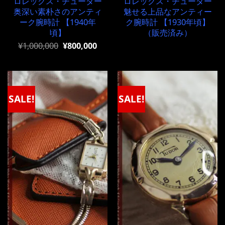
ロレックス・チューダー
ロレックス・チューダー
奥深い素朴さのアンティ
魅せる上品なアンティー
ーク腕時計 【1940年
ク腕時計 【1930年頃】
頃】
（販売済み）
元
現
¥
1,000,000
¥
800,000
の
在
価
の
格
価
は
格
¥1,000,000
は
で
¥1,000,000
SALE!
SALE!
し
で
た。
す。