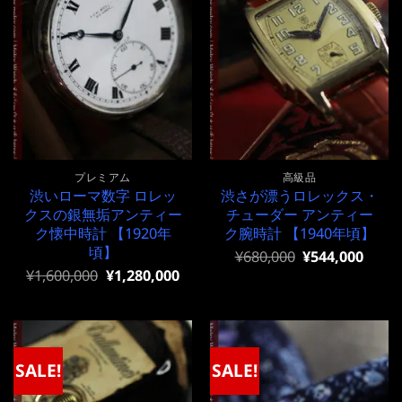
プレミアム
高級品
渋いローマ数字 ロレッ
渋さが漂うロレックス・
クスの銀無垢アンティー
チューダー アンティー
ク懐中時計 【1920年
ク腕時計 【1940年頃】
頃】
元
現
¥
680,000
¥
544,000
の
在
元
現
¥
1,600,000
¥
1,280,000
価
の
の
在
格
価
価
の
は
格
格
価
¥680,000
は
は
格
で
¥680,000
¥1,600,000
は
し
で
で
¥1,600,000
SALE!
SALE!
た。
す。
し
で
た。
す。