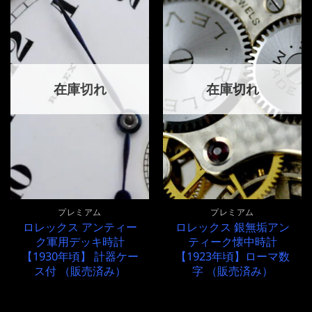
し
で
で
¥670,000
た。
す。
し
で
た。
す。
在庫切れ
在庫切れ
プレミアム
プレミアム
ロレックス アンティー
ロレックス 銀無垢アン
ク軍用デッキ時計
ティーク懐中時計
【1930年頃】 計器ケー
【1923年頃】ローマ数
ス付 （販売済み）
字 （販売済み）