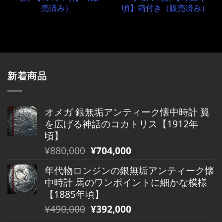
売済み）
頃】箱付き（販売済み）
新着商品
オメガ 銀無垢アンティーク懐中時計 翼
を広げる神話のコカトリス【1912年
頃】
元
現
¥
880,000
¥
704,000
の
在
年代物ロンジンの銀無垢アンティーク懐
価
の
中時計 馬のワンポイントに細かな模様
格
価
【1885年頃】
は
格
元
現
¥
490,000
¥
392,000
¥880,000
は
の
在