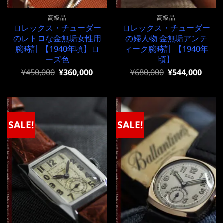
高級品
高級品
ロレックス・チューダー
ロレックス・チューダー
のレトロな金無垢女性用
の婦人物 金無垢アンテ
腕時計 【1940年頃】ロ
ィーク腕時計 【1940年
ーズ色
頃】
元
現
元
現
¥
450,000
¥
360,000
¥
680,000
¥
544,000
の
在
の
在
価
の
価
の
格
価
格
価
は
格
は
格
¥450,000
は
¥680,000
は
で
¥450,000
で
¥680,000
SALE!
SALE!
し
で
し
で
た。
す。
た。
す。