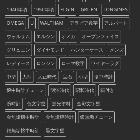
で
¥75,000
し
で
1940年頃
1950年頃
ELGIN
GRUEN
LONGINES
た。
す。
OMEGA
U
WALTHAM
アラビア数字
アルバート
ウォルサム
エルジン
オメガ
オープンフェイス
グリュエン
ダイヤモンド
ハンターケース
メンズ
レディース
ロンジン
ローマ数字
ワイヤーラグ
中型
大型
大正時代
宝石
小型
懐中時計
懐中時計チェーン
明治時代
昭和時代
箱付き
腕時計
色文字盤
蛍光塗料
金彩文字盤
金無垢懐中時計
金無垢腕時計
銀無垢チェーン
銀無垢懐中時計
黒文字盤