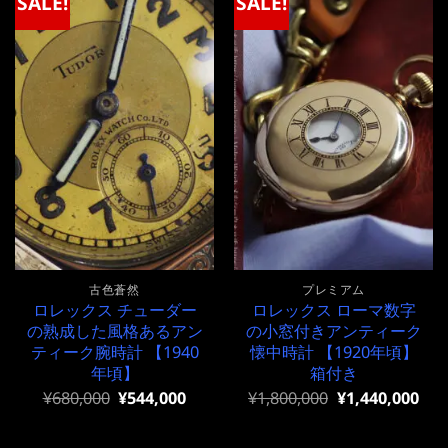
SALE!
SALE!
古色蒼然
プレミアム
ロレックス チューダー
ロレックス ローマ数字
の熟成した風格あるアン
の小窓付きアンティーク
ティーク腕時計 【1940
懐中時計 【1920年頃】
年頃】
箱付き
元
現
元
現
¥
680,000
¥
544,000
¥
1,800,000
¥
1,440,000
の
在
の
在
価
の
価
の
格
価
格
価