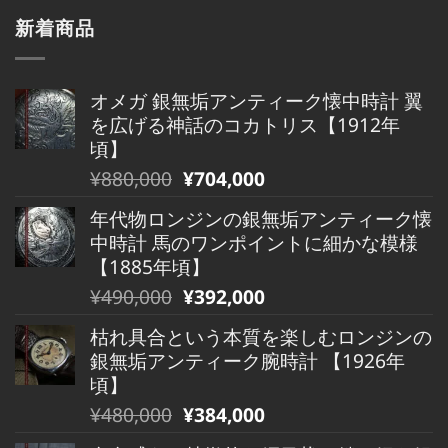
新着商品
オメガ 銀無垢アンティーク懐中時計 翼
を広げる神話のコカトリス【1912年
頃】
元
現
¥
880,000
¥
704,000
の
在
年代物ロンジンの銀無垢アンティーク懐
価
の
中時計 馬のワンポイントに細かな模様
格
価
【1885年頃】
は
格
元
現
¥
490,000
¥
392,000
¥880,000
は
の
在
で
¥880,000
枯れ具合という本質を楽しむロンジンの
価
の
し
で
銀無垢アンティーク腕時計 【1926年
格
価
た。
す。
頃】
は
格
元
現
¥
480,000
¥
384,000
¥490,000
は
の
在
で
¥490,000