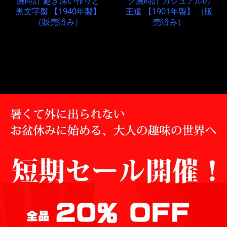
腕時計 趣き深い作りと
ク腕時計 カジュアルの
黒文字盤 【1940年製】
王道 【1901年製】 （販
（販売済み）
売済み）