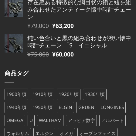
存在感ある特徴的な網目状の鎖と紐を組
価
の
し
で
み合わせたアンティーク懐中時計チェー
格
価
た。
す。
ン
は
格
元
現
¥
79,000
¥
63,200
¥480,000
は
の
在
で
¥480,000
鈍い色合いと黒の組み合わせが渋い懐中
価
の
し
で
時計チェーン 「S」イニシャル
格
価
た。
す。
元
現
¥
75,000
¥
60,000
は
格
の
在
¥79,000
は
価
の
で
¥79,000
商品タグ
格
価
し
で
は
格
た。
す。
¥75,000
は
1900年頃
1910年頃
1920年頃
1930年頃
で
¥75,000
し
で
1940年頃
1950年頃
ELGIN
GRUEN
LONGINES
た。
す。
OMEGA
U
WALTHAM
アラビア数字
アルバート
ウォルサム
エルジン
オメガ
オープンフェイス