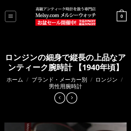
Skip
to
0
content
ロンジンの細身で縦長の上品なア
ンティーク腕時計 【1940年頃】
ホーム
/
ブランド・メーカー別
/
ロンジン
/
男性用腕時計