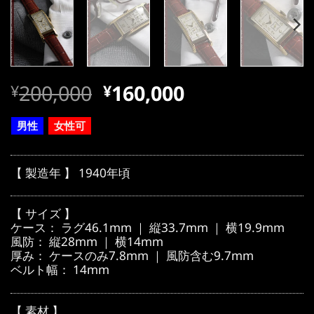
元
現
200,000
160,000
¥
¥
の
在
価
の
男性
女性可
格
価
は
格
【 製造年 】 1940年頃
¥200,000
は
で
¥200,000
【 サイズ 】
し
で
ケース： ラグ46.1mm ｜ 縦33.7mm ｜ 横19.9mm
風防： 縦28mm ｜ 横14mm
た。
す。
厚み： ケースのみ7.8mm ｜ 風防含む9.7mm
ベルト幅： 14mm
【 素材 】