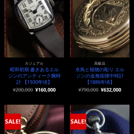
カジュアル
高級品
昭和初期 趣きあるエル
水鳥と植物の彫り エル
ジンのアンティーク腕時
ジンの金無垢懐中時計
計 【1930年頃】
【1886年頃】
元
現
元
現
¥
200,000
¥
160,000
¥
790,000
¥
632,000
の
在
の
在
価
の
価
の
格
価
格
価
は
格
は
格
¥200,000
は
¥790,000
は
で
¥200,000
で
¥790,000
SALE!
SALE!
し
で
し
で
た。
す。
た。
す。