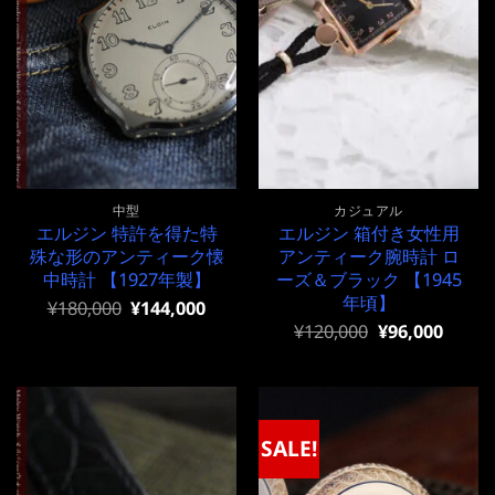
中型
カジュアル
エルジン 特許を得た特
エルジン 箱付き女性用
殊な形のアンティーク懐
アンティーク腕時計 ロ
中時計 【1927年製】
ーズ＆ブラック 【1945
年頃】
元
現
¥
180,000
¥
144,000
の
在
元
現
¥
120,000
¥
96,000
価
の
の
在
格
価
価
の
は
格
格
価
¥180,000
は
は
格
で
¥180,000
¥120,000
は
し
で
で
¥120,000
SALE!
た。
す。
し
で
た。
す。