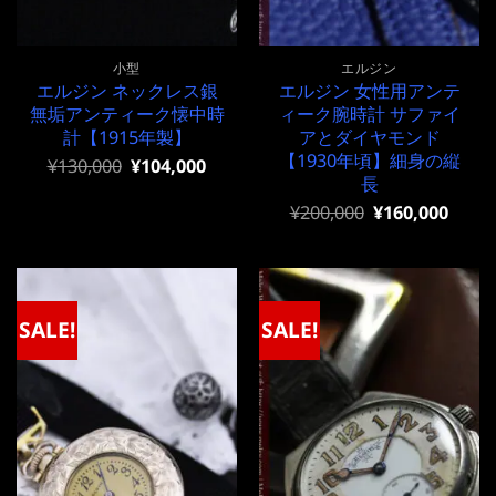
小型
エルジン
エルジン ネックレス銀
エルジン 女性用アンテ
無垢アンティーク懐中時
ィーク腕時計 サファイ
計【1915年製】
アとダイヤモンド
【1930年頃】細身の縦
元
現
¥
130,000
¥
104,000
の
在
長
価
の
元
現
¥
200,000
¥
160,000
格
価
の
在
は
格
価
の
¥130,000
は
格
価
で
¥130,000
は
格
し
で
¥200,000
は
た。
す。
で
¥200,000
SALE!
SALE!
し
で
た。
す。