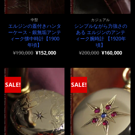
中型
カジュアル
エルジンの蓋付きハンタ
シンプルながら力強さの
ーケース・銀無垢アンテ
ある エルジンのアンテ
ィーク懐中時計【1900
ィーク腕時計 【1920年
年頃】
頃】
元
現
元
現
¥
190,000
¥
152,000
¥
200,000
¥
160,000
の
在
の
在
価
の
価
の
格
価
格
価
は
格
は
格
¥190,000
は
¥200,000
は
で
¥190,000
で
¥200,000
SALE!
SALE!
し
で
し
で
た。
す。
た。
す。