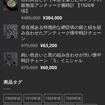
価
の
し
で
銀無垢アンティーク腕時計 【1926年
格
価
た。
す。
頃】
は
格
元
現
¥
480,000
¥
384,000
¥490,000
は
の
在
で
¥490,000
存在感ある特徴的な網目状の鎖と紐を組
価
の
し
で
み合わせたアンティーク懐中時計チェー
格
価
た。
す。
ン
は
格
元
現
¥
79,000
¥
63,200
¥480,000
は
の
在
で
¥480,000
鈍い色合いと黒の組み合わせが渋い懐中
価
の
し
で
時計チェーン 「S」イニシャル
格
価
た。
す。
元
現
¥
75,000
¥
60,000
は
格
の
在
¥79,000
は
価
の
で
¥79,000
商品タグ
格
価
し
で
は
格
た。
す。
¥75,000
は
1900年頃
1910年頃
1920年頃
1930年頃
で
¥75,000