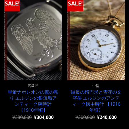
で
¥240,000
で
¥320,000
SALE!
SALE!
し
で
し
で
た。
す。
た。
す。
高級品
中型
皇帝ナポレオンの鷲の彫
縦長の楕円形と雪花の文
り エルジンの銀無垢ア
字盤 エルジンのアンテ
ンティーク腕時計
ィーク懐中時計 【1916
【1910年頃】
年頃】
元
現
元
現
¥
380,000
¥
304,000
¥
300,000
¥
240,000
の
在
の
在
価
の
価
の