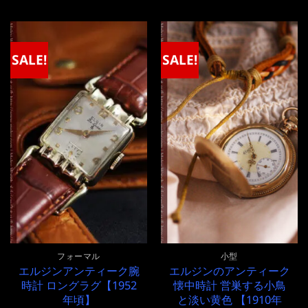
価
の
価
の
格
価
格
価
は
格
は
格
¥270,000
は
¥140,000
は
で
¥270,000
で
¥140,000
SALE!
SALE!
し
で
し
で
た。
す。
た。
す。
フォーマル
小型
エルジンアンティーク腕
エルジンのアンティーク
時計 ロングラグ【1952
懐中時計 営巣する小鳥
年頃】
と淡い黄色 【1910年