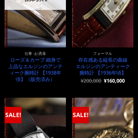
仕事･お洒落
フォーマル
ローズ＆カーブ 細身で
存在感ある縦長の曲線
上品なエルジンのアンテ
エルジンのアンティーク
ィーク腕時計 【1938年
腕時計 【1936年頃】
頃】（販売済み）
元
現
¥
200,000
¥
160,000
の
在
価
の
格
価
は
格
¥200,000
は
で
¥200,000
SALE!
SALE!
し
で
た。
す。