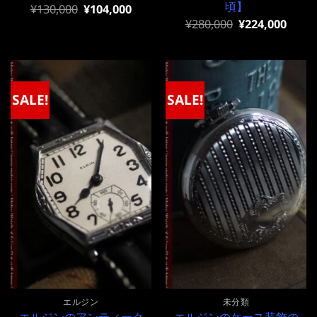
頃】
元
現
¥
130,000
¥
104,000
の
在
元
現
¥
280,000
¥
224,000
価
の
の
在
格
価
価
の
は
格
格
価
¥130,000
は
は
格
で
¥130,000
¥280,000
は
し
で
で
¥280,000
SALE!
SALE!
た。
す。
し
で
た。
す。
エルジン
未分類
エルジンのアンティーク
エルジンのケース装飾の