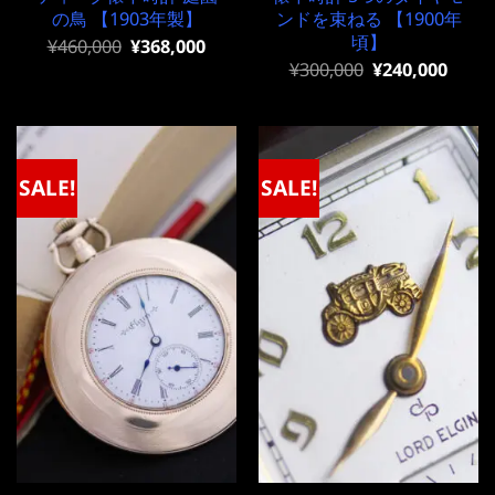
の鳥 【1903年製】
ンドを束ねる 【1900年
頃】
元
現
¥
460,000
¥
368,000
の
在
元
現
¥
300,000
¥
240,000
価
の
の
在
格
価
価
の
は
格
格
価
¥460,000
は
は
格
で
¥460,000
¥300,000
は
し
で
で
¥300,000
SALE!
SALE!
た。
す。
し
で
た。
す。