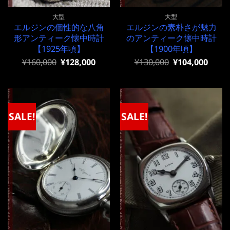
大型
大型
エルジンの個性的な八角
エルジンの素朴さが魅力
形アンティーク懐中時計
のアンティーク懐中時計
【1925年頃】
【1900年頃】
元
現
元
現
¥
160,000
¥
128,000
¥
130,000
¥
104,000
の
在
の
在
価
の
価
の
格
価
格
価
は
格
は
格
¥160,000
は
¥130,000
は
で
¥160,000
で
¥130,000
SALE!
SALE!
し
で
し
で
た。
す。
た。
す。