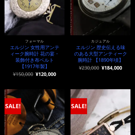
フォーマル
カジュアル
エルジン 女性用アンテ
エルジン 歴史伝える味
ィーク腕時計 花の宴・
のある大型アンティーク
装飾付き布ベルト
腕時計 【1890年頃】
【1917年製】
元
現
¥
230,000
¥
184,000
の
在
元
現
¥
150,000
¥
120,000
価
の
の
在
格
価
価
の
は
格
格
価
¥230,000
は
は
格
で
¥230,000
¥150,000
は
し
で
で
¥150,000
SALE!
SALE!
た。
す。
し
で
た。
す。