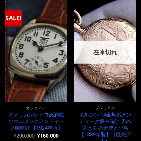
は
格
は
格
¥180,000
は
¥200,000
は
で
¥180,000
で
¥200,000
SALE!
し
で
し
で
た。
す。
た。
す。
在庫切れ
カジュアル
プレミアム
アメリカンレトロ感満載
エルジン 14金無垢アン
のエルジンのアンティー
ティーク懐中時計 天の
ク腕時計 【1924年頃】
導き 対の天使と小鳥
【1889年製】（販売済
元
現
¥
200,000
¥
160,000
の
在
み）