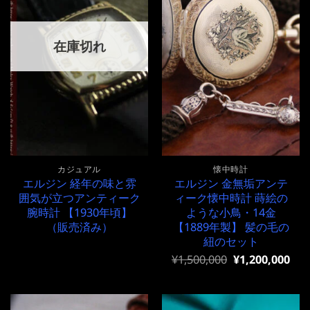
在庫切れ
カジュアル
懐中時計
エルジン 経年の味と雰
エルジン 金無垢アンテ
囲気が立つアンティーク
ィーク懐中時計 蒔絵の
腕時計 【1930年頃】
ような小鳥・14金
（販売済み）
【1889年製】 髪の毛の
紐のセット
元
現
¥
1,500,000
¥
1,200,000
の
在
価
の
格
価
は
格