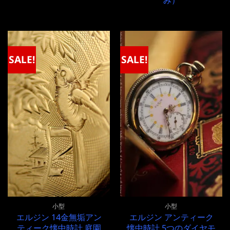
価
の
格
価
は
格
¥200,000
は
で
¥200,000
し
で
た。
す。
SALE!
SALE!
小型
小型
エルジン 14金無垢アン
エルジン アンティーク
ティーク懐中時計 庭園
懐中時計 5つのダイヤモ