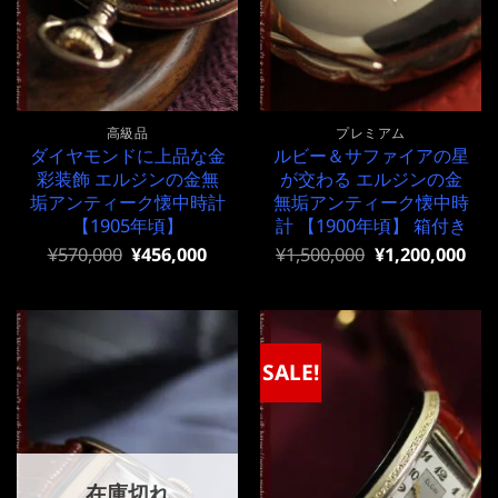
高級品
プレミアム
ダイヤモンドに上品な金
ルビー＆サファイアの星
彩装飾 エルジンの金無
が交わる エルジンの金
垢アンティーク懐中時計
無垢アンティーク懐中時
【1905年頃】
計 【1900年頃】 箱付き
元
現
元
現
¥
570,000
¥
456,000
¥
1,500,000
¥
1,200,000
の
在
の
在
価
の
価
の
格
価
格
価
は
格
は
格
¥570,000
は
¥1,500,000
は
で
¥570,000
で
¥1,500,000
SALE!
し
で
し
で
た。
す。
た。
す。
在庫切れ