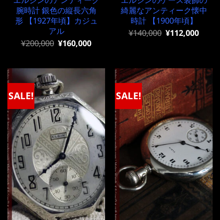
腕時計 銀色の縦長六角
綺麗なアンティーク懐中
形 【1927年頃】カジュ
時計 【1900年頃】
アル
元
現
¥
140,000
¥
112,000
の
在
元
現
¥
200,000
¥
160,000
価
の
の
在
格
価
価
の
は
格
格
価
¥140,000
は
は
格
で
¥140,000
¥200,000
は
し
で
で
¥200,000
SALE!
SALE!
た。
す。
し
で
た。
す。