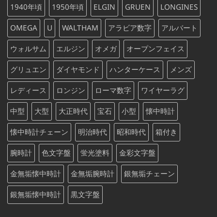
し
で
1940年頃
1950年頃
ELGIN
GRUEN
LONGINES
た。
す。
OMEGA
U
WALTHAM
アラビア数字
アルバート
ウォルサム
エルジン
オメガ
オープンフェイス
グリュエン
ダイヤモンド
ハンターケース
メンズ
レディース
ロンジン
ローマ数字
ワイヤーラグ
中型
大型
大正時代
宝石
小型
懐中時計
懐中時計チェーン
明治時代
昭和時代
箱付き
腕時計
色文字盤
蛍光塗料
金彩文字盤
金無垢懐中時計
金無垢腕時計
銀無垢チェーン
銀無垢懐中時計
黒文字盤