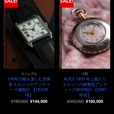
SALE!
SALE!
カジュアル
小型
100年の味を楽しむ四角
ALICE 1897 年と銘入り
形 エルジンのアンティ
エルジンの銀無垢アンテ
ーク腕時計 【1925年
ィーク懐中時計 【1897
頃】
年頃】
元
現
元
現
¥
180,000
¥
144,000
¥
200,000
¥
160,000
の
在
の
在
価
の
価
の
格
価
格
価