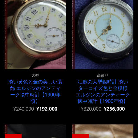
大型
高級品
淡い黄色と金の美しい装
牡鹿の大型銀時計 淡い
飾 エルジンのアンティ
ターコイズ色と金模様
ーク懐中時計【1900年
エルジンのアンティーク
頃】
懐中時計【1900年頃】
元
現
元
現
¥
240,000
¥
192,000
¥
320,000
¥
256,000
の
在
の
在
価
の
価
の
格
価
格
価
は
格
は
格
¥240,000
は
¥320,000
は