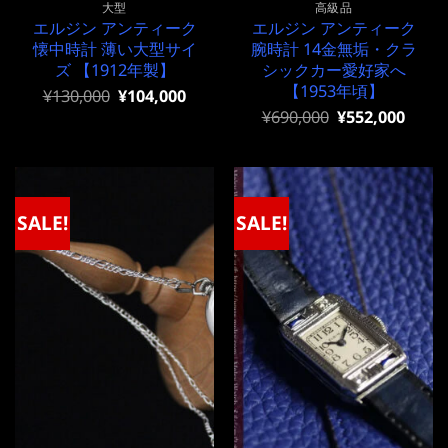
大型
高級品
エルジン アンティーク
エルジン アンティーク
懐中時計 薄い大型サイ
腕時計 14金無垢・クラ
ズ 【1912年製】
シックカー愛好家へ
【1953年頃】
元
現
¥
130,000
¥
104,000
の
在
元
現
¥
690,000
¥
552,000
価
の
の
在
格
価
価
の
は
格
格
価
¥130,000
は
は
格
で
¥130,000
¥690,000
は
し
で
で
¥690,000
SALE!
SALE!
た。
す。
し
で
た。
す。