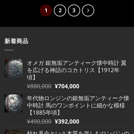
格
価
格
価
は
格
は
格
1
2
3
¥380,000
は
¥300,000
は
で
¥380,000
で
¥300,000
し
で
し
で
た。
す。
た。
す。
新着商品
オメガ 銀無垢アンティーク懐中時計 翼
を広げる神話のコカトリス【1912年
頃】
元
現
¥
880,000
¥
704,000
の
在
年代物ロンジンの銀無垢アンティーク懐
価
の
中時計 馬のワンポイントに細かな模様
格
価
【1885年頃】
は
格
元
現
¥
490,000
¥
392,000
¥880,000
は
の
在
で
¥880,000
枯れ具合という本質を楽しむロンジンの