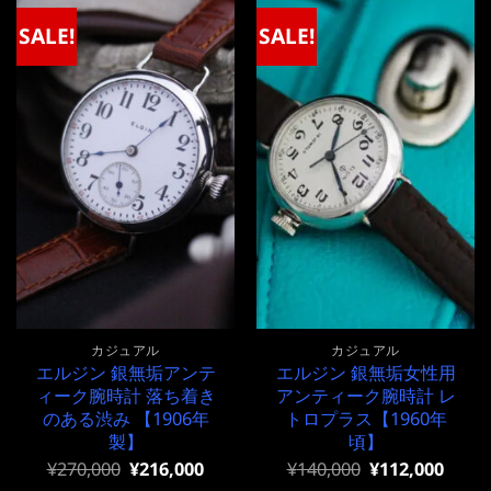
¥1,500,000
は
で
¥1,500,000
SALE!
SALE!
し
で
た。
す。
カジュアル
カジュアル
エルジン 銀無垢アンテ
エルジン 銀無垢女性用
ィーク腕時計 落ち着き
アンティーク腕時計 レ
のある渋み 【1906年
トロプラス【1960年
製】
頃】
元
現
元
現
¥
270,000
¥
216,000
¥
140,000
¥
112,000
の
在
の
在