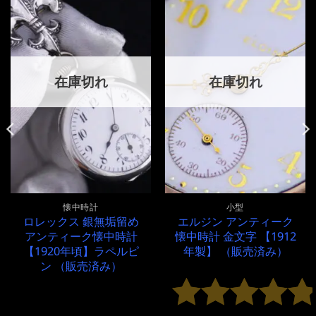
在庫切れ
在庫切れ
懐中時計
小型
ロレックス 銀無垢留め
エルジン アンティーク
アンティーク懐中時計
懐中時計 金文字 【1912
【1920年頃】ラペルピ
年製】 （販売済み）
ン （販売済み）