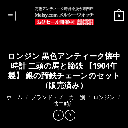
Skip
to
0
content
ロンジン 黒色アンティーク懐中
時計 二頭の馬と蹄鉄 【1904年
製】 銀の蹄鉄チェーンのセット
（販売済み）
ホーム
/
ブランド・メーカー別
/
ロンジン
/
懐中時計