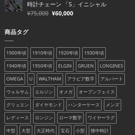
し
で
時計チェーン 「S」イニシャル
格
価
た。
す。
元
現
¥
75,000
¥
60,000
は
格
の
在
¥79,000
は
価
の
で
¥79,000
商品タグ
格
価
し
で
は
格
た。
す。
¥75,000
は
1900年頃
1910年頃
1920年頃
1930年頃
で
¥75,000
し
で
1940年頃
1950年頃
ELGIN
GRUEN
LONGINES
た。
す。
OMEGA
U
WALTHAM
アラビア数字
アルバート
ウォルサム
エルジン
オメガ
オープンフェイス
グリュエン
ダイヤモンド
ハンターケース
メンズ
レディース
ロンジン
ローマ数字
ワイヤーラグ
中型
大型
大正時代
宝石
小型
懐中時計