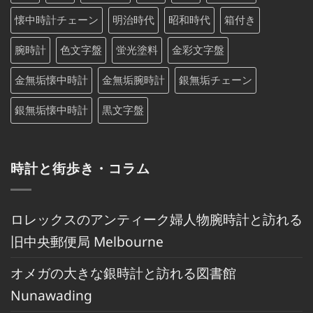
懐中時計チェーン
明治時代
昭和時代
箱付き
腕時計
色文字盤
蛍光塗料
金彩文字盤
金無垢懐中時計
金無垢腕時計
銀無垢チェーン
銀無垢懐中時計
黒文字盤
時計と街歩き・コラム
ロレックスのアンティーク婦人物腕時計と訪れる
旧中央郵便局 Melbourne
オメガの大きな銀時計と訪れる図書館
Nunawading