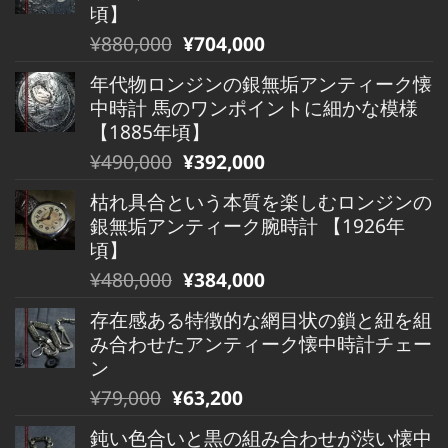
頃】
元
現
¥
880,000
¥
704,000
の
在
年代物ロンジンの銀無垢アンティーク懐
価
の
中時計 馬のワンポイントに細かな模様
格
価
【1885年頃】
は
格
元
現
¥
490,000
¥
392,000
¥880,000
は
の
在
で
¥880,000
枯れ具合という本質を楽しむロンジンの
価
の
し
で
銀無垢アンティーク腕時計 【1926年
格
価
た。
す。
頃】
は
格
元
現
¥
480,000
¥
384,000
¥490,000
は
の
在
で
¥490,000
存在感ある特徴的な網目状の鎖と紐を組
価
の
し
で
み合わせたアンティーク懐中時計チェー
格
価
た。
す。
ン
は
格
元
現
¥
79,000
¥
63,200
¥480,000
は
の
在
で
¥480,000
鈍い色合いと黒の組み合わせが渋い懐中
価
の