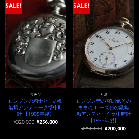
で
¥220,000
で
¥1,400,000
SALE!
SALE!
し
で
し
で
た。
す。
た。
す。
高級品
大型
ロンジンの騎士と盾の銀
ロンジン昔の雰囲気その
無垢アンティーク懐中時
ままに ローズ色の銀無
計 【1905年製】
垢アンティーク懐中時計
【1936年製】
元
現
¥
320,000
¥
256,000
の
在
元
現
¥
250,000
¥
200,000
価
の
の
在
格
価
価
の