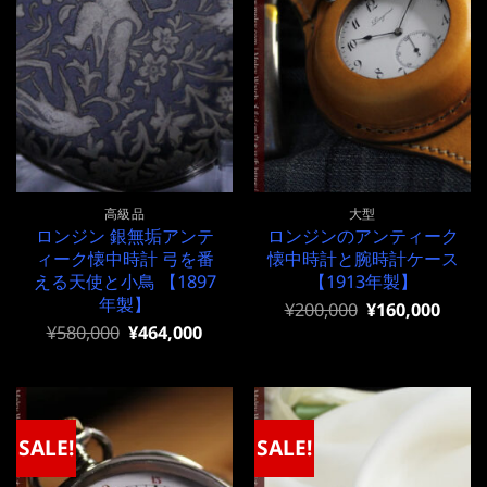
高級品
大型
ロンジン 銀無垢アンテ
ロンジンのアンティーク
ィーク懐中時計 弓を番
懐中時計と腕時計ケース
える天使と小鳥 【1897
【1913年製】
年製】
元
現
¥
200,000
¥
160,000
の
在
元
現
¥
580,000
¥
464,000
価
の
の
在
格
価
価
の
は
格
格
価
¥200,000
は
は
格
で
¥200,000
¥580,000
は
し
で
で
¥580,000
SALE!
SALE!
た。
す。
し
で
た。
す。