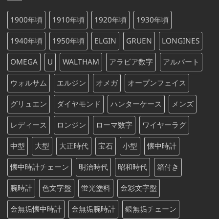
は
格
た。
す。
¥75,000
は
1900年頃
1910年頃
1920年頃
1930年頃
で
¥75,000
し
で
1940年頃
1950年頃
ELGIN
GRUEN
LONGINES
た。
す。
OMEGA
U
WALTHAM
アラビア数字
アルバート
ウォルサム
エルジン
オメガ
オープンフェイス
グリュエン
ダイヤモンド
ハンターケース
メンズ
レディース
ロンジン
ローマ数字
ワイヤーラグ
中型
大型
大正時代
宝石
小型
懐中時計
懐中時計チェーン
明治時代
昭和時代
箱付き
腕時計
色文字盤
蛍光塗料
金彩文字盤
金無垢懐中時計
金無垢腕時計
銀無垢チェーン