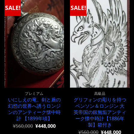
SALE!
SALE!
プレミアム
高級品
いにしえの竜、剣と盾の
グリフォンの彫りを持つ
幻想の世界へ誘うロンジ
ベンソン＆ロンジン 大
ンのアンティーク懐中時
英帝国の銀無垢アンティ
計 【1899年頃】
ーク懐中時計【1886年
製】箱付き
元
現
¥
560,000
¥
448,000
の
在
元
現
¥
560,000
¥
448,000