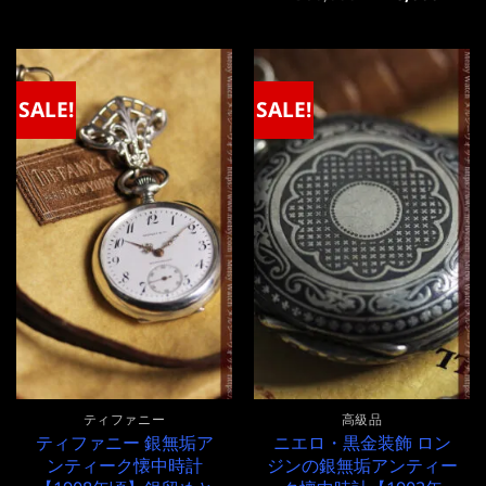
価
の
の
在
格
価
価
の
は
格
格
価
¥560,000
は
は
格
で
¥560,000
¥560,000
は
し
で
で
¥560,000
SALE!
SALE!
た。
す。
し
で
た。
す。
ティファニー
高級品
ティファニー 銀無垢ア
ニエロ・黒金装飾 ロン
ンティーク懐中時計
ジンの銀無垢アンティー