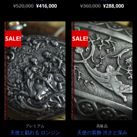
元
現
元
現
¥
520,000
¥
416,000
¥
360,000
¥
288,000
の
在
の
在
価
の
価
の
格
価
格
価
は
格
は
格
¥520,000
は
¥360,000
は
で
¥520,000
で
¥360,000
SALE!
SALE!
し
で
し
で
た。
す。
た。
す。
プレミアム
高級品
天使と戯れる ロンジン
天使の装飾 渋さと深み