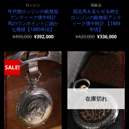
ロンジン
高級品
年代物ロンジンの銀無垢
競走馬を走らせる紳士
アンティーク懐中時計
ロンジンの銀無垢アンテ
馬のワンポイントに細か
ィーク懐中時計 【1884
な模様【1885年頃】
年頃】
元
現
元
現
¥
490,000
¥
392,000
¥
420,000
¥
336,000
の
在
の
在
価
の
価
の
格
価
格
価
は
格
は
格
¥490,000
は
¥420,000
は
で
¥490,000
で
¥420,000
SALE!
し
で
し
で
た。
す。
た。
す。
在庫切れ