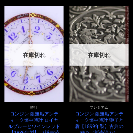
在庫切れ
在庫切れ
時計
プレミアム
ロンジン 銀無垢アンテ
ロンジン 銀無垢アンテ
ィーク懐中時計 ロイヤ
ィーク懐中時計 獅子と
ルブルーとワインレッド
盾【1899年製】古典の
【1886年製】 （販売済
極み（販売済み）