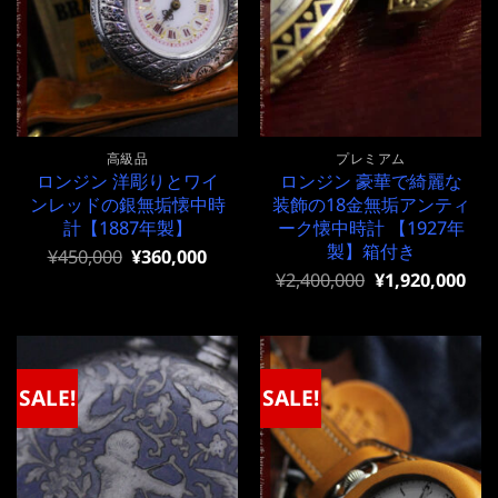
高級品
プレミアム
ロンジン 洋彫りとワイ
ロンジン 豪華で綺麗な
ンレッドの銀無垢懐中時
装飾の18金無垢アンティ
計【1887年製】
ーク懐中時計 【1927年
製】箱付き
元
現
¥
450,000
¥
360,000
の
在
元
現
¥
2,400,000
¥
1,920,000
価
の
の
在
格
価
価
の
は
格
格
価
¥450,000
は
は
格
で
¥450,000
¥2,400,000
は
し
で
で
¥2,400,000
SALE!
SALE!
た。
す。
し
で
た。
す。