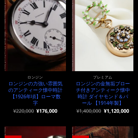
ロンジン
プレミアム
ロンジンの力強い雰囲気
ロンジンの金無垢ブロー
のアンティーク懐中時計
チ付きアンティーク懐中
【1926年頃】ローマ数
時計 ダイヤモンド＆パ
字
ール 【1914年製】
元
現
元
現
¥
220,000
¥
176,000
¥
1,400,000
¥
1,120,000
の
在
の
在
価
の
価
の
格
価
格
価
は
格
は
格
¥220,000
は
¥1,400,000
は