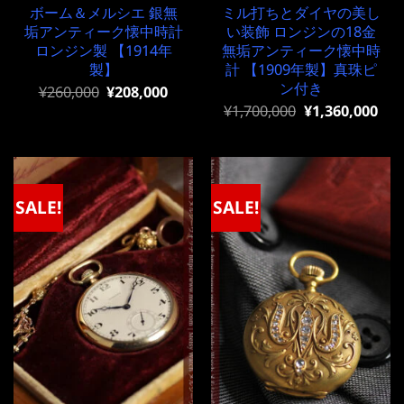
ボーム＆メルシエ 銀無
ミル打ちとダイヤの美し
垢アンティーク懐中時計
い装飾 ロンジンの18金
ロンジン製 【1914年
無垢アンティーク懐中時
製】
計 【1909年製】真珠ピ
ン付き
元
現
¥
260,000
¥
208,000
の
在
元
現
¥
1,700,000
¥
1,360,000
価
の
の
在
格
価
価
の
は
格
格
価
¥260,000
は
は
格
で
¥260,000
¥1,700,000
は
し
で
で
¥1,700,000
SALE!
SALE!
た。
す。
し
で
た。
す。