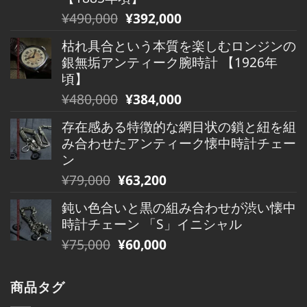
は
格
元
現
¥
490,000
¥
392,000
¥880,000
は
の
在
で
¥880,000
枯れ具合という本質を楽しむロンジンの
価
の
し
で
銀無垢アンティーク腕時計 【1926年
格
価
た。
す。
頃】
は
格
元
現
¥
480,000
¥
384,000
¥490,000
は
の
在
で
¥490,000
存在感ある特徴的な網目状の鎖と紐を組
価
の
し
で
み合わせたアンティーク懐中時計チェー
格
価
た。
す。
ン
は
格
元
現
¥
79,000
¥
63,200
¥480,000
は
の
在
で
¥480,000
鈍い色合いと黒の組み合わせが渋い懐中
価
の
し
で
時計チェーン 「S」イニシャル
格
価
た。
す。
元
現
¥
75,000
¥
60,000
は
格
の
在
¥79,000
は
価
の
で
¥79,000
商品タグ
格
価
し
で