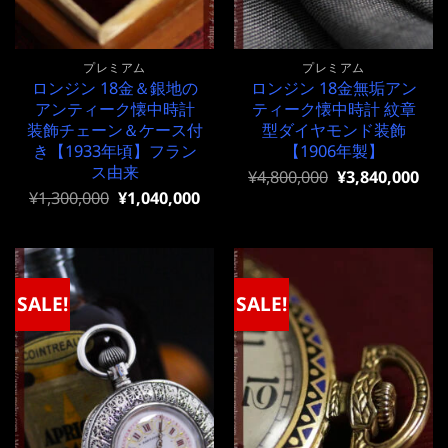
プレミアム
プレミアム
ロンジン 18金＆銀地の
ロンジン 18金無垢アン
アンティーク懐中時計
ティーク懐中時計 紋章
装飾チェーン＆ケース付
型ダイヤモンド装飾
き【1933年頃】フラン
【1906年製】
ス由来
元
現
¥
4,800,000
¥
3,840,000
の
在
元
現
¥
1,300,000
¥
1,040,000
価
の
の
在
格
価
価
の
は
格
格
価
¥4,800,000
は
は
格
で
¥4,800,000
¥1,300,000
は
し
で
で
¥1,300,000
SALE!
SALE!
た。
す。
し
で
た。
す。