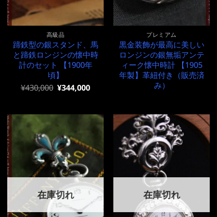
高級品
プレミアム
蹄鉄型の銀スタンド、馬
黒金装飾が最高に美しい
と蹄鉄ロンジンの懐中時
ロンジンの銀無垢アンテ
計のセット 【1900年
ィーク懐中時計 【1905
頃】
年製】革紐付き（販売済
み）
元
現
¥
430,000
¥
344,000
の
在
価
の
格
価
は
格
¥430,000
は
で
¥430,000
し
で
た。
す。
在庫切れ
在庫切れ