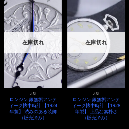
在庫切れ
在庫切れ
大型
大型
ロンジン 銀無垢アンテ
ロンジン 銀無垢アンテ
ィーク懐中時計 【1924
ィーク懐中時計 【1928
年製】 渋みのある装飾
年製】 上品な素朴さ
（販売済み）
（販売済み）