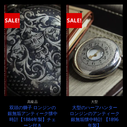
は
格
格
価
¥320,000
は
は
格
で
¥320,000
¥250,000
は
し
で
で
¥250,000
SALE!
SALE!
た。
す。
し
で
た。
す。
高級品
大型
双頭の獅子 ロンジンの
大型のハーフハンター
銀無垢アンティーク懐中
ロンジンのアンティーク
時計【1884年製】チェ
銀無垢懐中時計 【1896
ーン付き
年製】