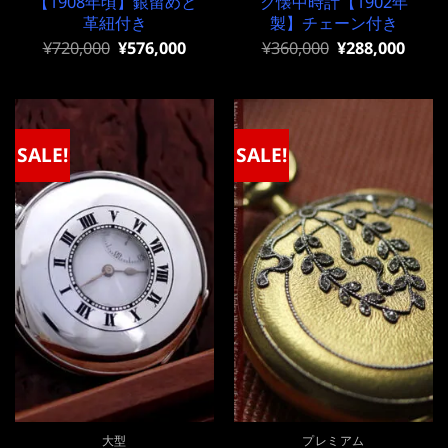
【1908年頃】銀留めと
ク懐中時計【1902年
革紐付き
製】チェーン付き
元
現
元
現
¥
720,000
¥
576,000
¥
360,000
¥
288,000
の
在
の
在
価
の
価
の
格
価
格
価
は
格
は
格
¥720,000
は
¥360,000
は
で
¥720,000
で
¥360,000
SALE!
SALE!
し
で
し
で
た。
す。
た。
す。
大型
プレミアム