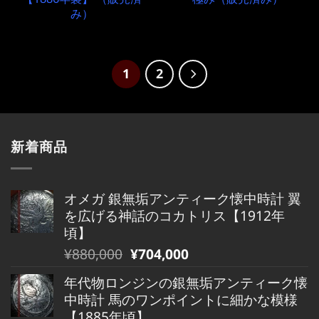
み）
1
2
新着商品
オメガ 銀無垢アンティーク懐中時計 翼
を広げる神話のコカトリス【1912年
頃】
元
現
¥
880,000
¥
704,000
の
在
年代物ロンジンの銀無垢アンティーク懐
価
の
中時計 馬のワンポイントに細かな模様
格
価
【1885年頃】