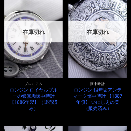
在庫切れ
在庫切れ
プレミアム
懐中時計
ロンジン ロイヤルブル
ロンジン 銀無垢アンテ
ーの銀無垢懐中時計
ィーク懐中時計 【1887
【1886年製】（販売済
年頃】 いにしえの美
み）
（販売済み）