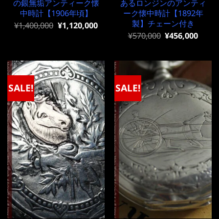
の銀無垢アンティーク懐
あるロンジンのアンティ
中時計【1906年頃】
ーク懐中時計【1892年
製】チェーン付き
元
現
¥
1,400,000
¥
1,120,000
の
在
元
現
¥
570,000
¥
456,000
価
の
の
在
格
価
価
の
は
格
格
価
¥1,400,000
は
は
格
で
¥1,400,000
¥570,000
は
し
で
で
¥570,000
SALE!
SALE!
た。
す。
し
で
た。
す。